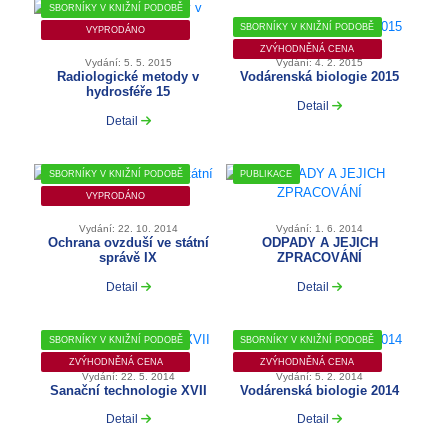
SBORNÍKY V KNIŽNÍ PODOBĚ
SBORNÍKY V KNIŽNÍ PODOBĚ
VYPRODÁNO
ZVÝHODNĚNÁ CENA
Vydání: 5. 5. 2015
Vydání: 4. 2. 2015
Radiologické metody v
Vodárenská biologie 2015
hydrosféře 15
Detail
Detail
SBORNÍKY V KNIŽNÍ PODOBĚ
PUBLIKACE
VYPRODÁNO
Vydání: 22. 10. 2014
Vydání: 1. 6. 2014
Ochrana ovzduší ve státní
ODPADY A JEJICH
správě IX
ZPRACOVÁNÍ
Detail
Detail
SBORNÍKY V KNIŽNÍ PODOBĚ
SBORNÍKY V KNIŽNÍ PODOBĚ
ZVÝHODNĚNÁ CENA
ZVÝHODNĚNÁ CENA
Vydání: 22. 5. 2014
Vydání: 5. 2. 2014
Sanační technologie XVII
Vodárenská biologie 2014
Detail
Detail