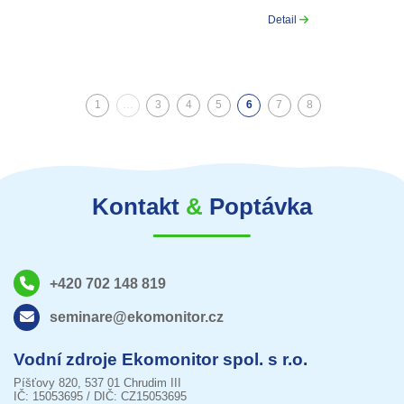
Detail
1
…
3
4
5
6
7
8
(aktuální)
Kontakt
&
Poptávka
+420 702 148 819
seminare@ekomonitor.cz
Vodní zdroje Ekomonitor spol. s r.o.
Píšťovy 820, 537 01 Chrudim III
IČ: 15053695 / DIČ: CZ15053695