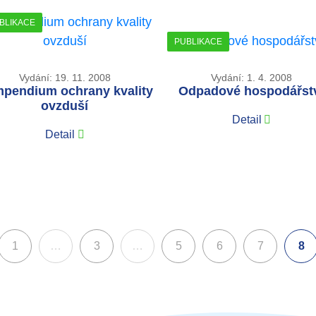
BLIKACE
PUBLIKACE
Vydání: 19. 11. 2008
Vydání: 1. 4. 2008
pendium ochrany kvality
Odpadové hospodářst
ovzduší
Detail
Detail
1
…
3
…
5
6
7
8
(ak