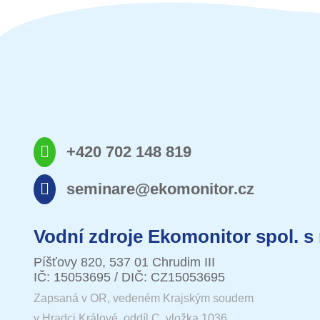
+420 702 148 819
seminare@ekomonitor.cz
Vodní zdroje Ekomonitor spol. s 
Píšťovy 820, 537 01 Chrudim III
IČ: 15053695 / DIČ: CZ15053695
Zapsaná v OR, vedeném Krajským soudem
v Hradci Králové, oddíl C, vložka 1036