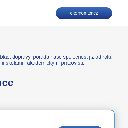
ekomonitor.cz
last dopravy, pořádá naše společnost již od roku
mi školami i akademickými pracovišti.
nce