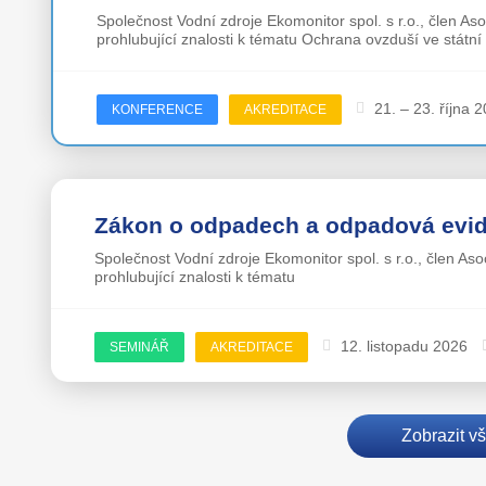
Společnost Vodní zdroje Ekomonitor spol. s r.o., člen As
prohlubující znalosti k tématu Ochrana ovzduší ve státní
21. – 23. října 
KONFERENCE
AKREDITACE
Zákon o odpadech a odpadová evi
Společnost Vodní zdroje Ekomonitor spol. s r.o., člen As
prohlubující znalosti k tématu
12. listopadu 2026
SEMINÁŘ
AKREDITACE
Zobrazit v