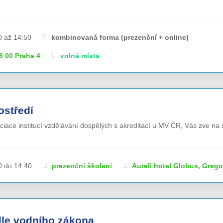
0 až 14:50
kombinovaná forma (prezenční + online)
 00 Praha 4
volná místa
ostředí
ociace institucí vzdělávání dospělých s akreditací u MV ČR, Vás zve na 
0 do 14:40
prezenční školení
Aureli hotel Globus, Grego
dle vodního zákona