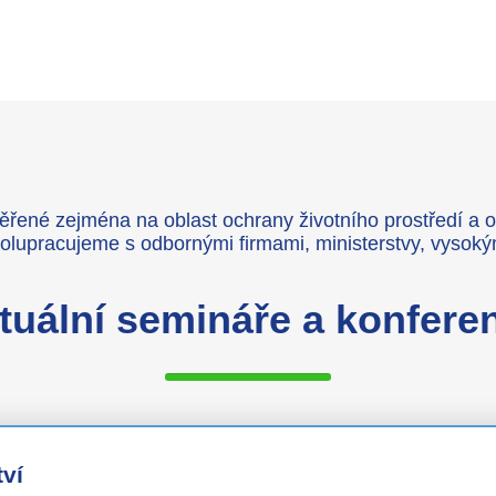
né zejména na oblast ochrany životního prostředí a ob
olupracujeme s odbornými firmami, ministerstvy, vysoký
tuální semináře a konfere
ví