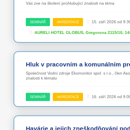
Vás zve na školení prohlubující znalosti na téma
15. září 2026 od 9:3
SEMINÁŘ
AKREDITACE
AURELI HOTEL GLOBUS, Gregorova 2115/10, 148
Hluk v pracovním a komunálním pr
Společnost Vodní zdroje Ekomonitor spol. s r.o., člen As
znalosti k tématu
16. září 2026 od 9:0
SEMINÁŘ
AKREDITACE
Havárie a jejich zneškodňování po