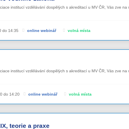
ociace institucí vzdělávání dospělých s akreditací u MV ČR, Vás zve na 
0 do 14:35
online webinář
volná místa
ociace institucí vzdělávání dospělých s akreditací u MV ČR, Vás zve na 
00 do 14:20
online webinář
volná místa
X, teorie a praxe