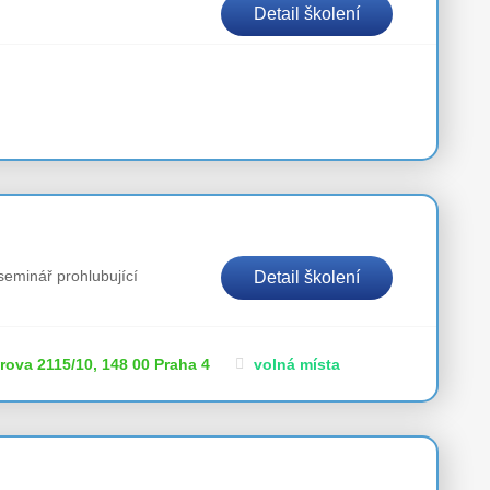
Detail školení
seminář prohlubující
Detail školení
rova 2115/10, 148 00 Praha 4
volná místa