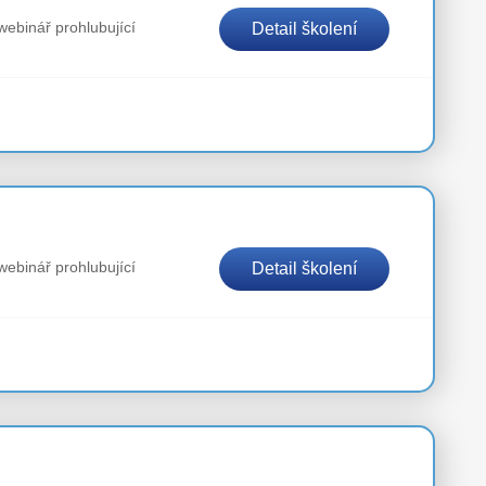
webinář prohlubující
Detail školení
webinář prohlubující
Detail školení