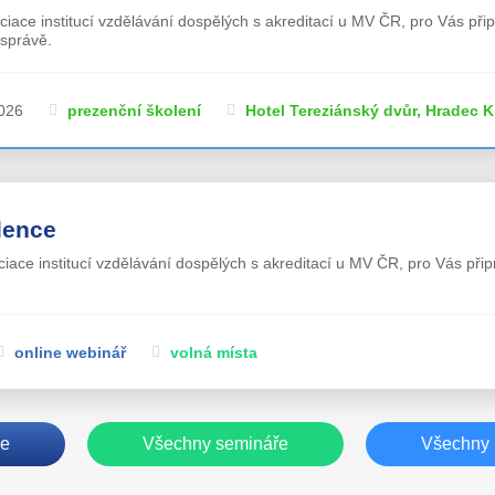
ociace institucí vzdělávání dospělých s akreditací u MV ČR, pro Vás př
 správě.
2026
prezenční školení
Hotel Tereziánský dvůr, Hradec K
dence
ociace institucí vzdělávání dospělých s akreditací u MV ČR, pro Vás při
online webinář
volná místa
še
Všechny semináře
Všechny 