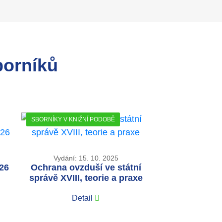
borníků
SBORNÍKY V KNIŽNÍ PODOBĚ
Vydání: 15. 10. 2025
026
Ochrana ovzduší ve státní
správě XVIII, teorie a praxe
Detail