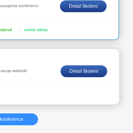
ipravujeme konferenci
Detail školení
rálové
volná místa
pravuje webinář
Detail školení
konference