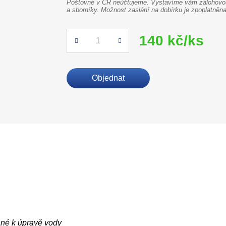
Poštovné v ČR neúčtujeme. Vystavíme vám zálohovou 
a sborníky. Možnost zaslání na dobírku je zpoplatně
140 kč/ks
Počet
Objednat
né k úpravě vody