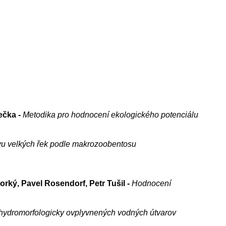
ečka -
Metodika pro hodnocení ekologického potenciálu
vu velkých řek podle makrozoobentosu
rký, Pavel Rosendorf, Petr Tušil -
Hodnocení
e hydromorfologicky ovplyvnených vodných útvarov