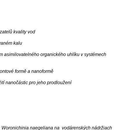
zatelů kvality vod
vovaném kalu
 asimilovatelného organického uhlíku v systémech
 iontové formě a nanoformě
ití nanočástic pro jeho prodloužení
 Woronichinia naegeliana na vodárenských nádržiach