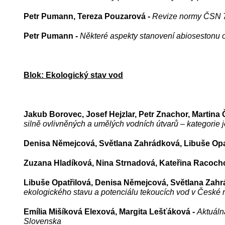
Petr Pumann, Tereza Pouzarová -
Revize normy ČSN 75
Petr Pumann -
Některé aspekty stanovení abiosestonu 
Blok: Ekologický stav vod
Jakub Borovec, Josef Hejzlar, Petr Znachor, Martina Č
silně ovlivněných a umělých vodních útvarů – kategorie 
Denisa Němejcová, Světlana
Zahrádková, Libuše Opat
Zuzana Hladíková, Nina Strnadová, Kateřina Racoch
Libuše Opatřilová, Denisa Němejcová, Světlana Zahrád
ekologického stavu a potenciálu tekoucích vod v České 
Emília Mišíková Elexová, Margita Lešťáková -
Aktuáln
Slovenska