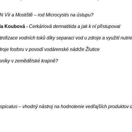
Vír a Mostiště – rod Microcystis na ústupu?
la Koubová -
Cerkáriová dermatitida a jak k ní přistupovat
trofizace vodních toků díky separaci vod u zdroje a využití nutri
roje fosforu v povodí vodárenské nádrže Žlutice
ybníky v zemědělské krajině?
catus – vhodný nástroj na hodnotenie vedľajších produktov d