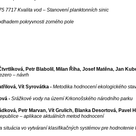
 7717 Kvalita vod – Stanovení planktonních sinic
odhadem pokryvnosti zorného pole
tvrtlíková, Petr Blabolil, Milan Říha, Josef Matěna, Jan Kub
jezero – návrh
řilová, Vít Syrovátka -
Metodika hodnocení ekologického sta
ová -
Srážkové vody na území Krkonošského národního parku
ková, Petr Marvan, Vít Grulich, Blanka Desortová, Pavel Ho
republice – aplikace aktuálních metod hodnocení
a situácia vo vytváraní klasifikačných systémov pre hodnoteni