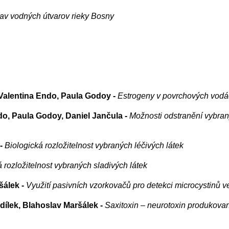
tav vodných útvarov rieky Bosny
 Valentina Endo, Paula Godoy -
Estrogeny v povrchových vodác
do, Paula Godoy, Daniel Jančula -
Možnosti odstranění vybran
 -
Biologická rozložitelnost vybraných léčivých látek
 rozložitelnost vybraných sladivých látek
šálek -
Využití pasivních vzorkovačů pro detekci microcystinů 
dílek, Blahoslav Maršálek -
Saxitoxin – neurotoxin produkova