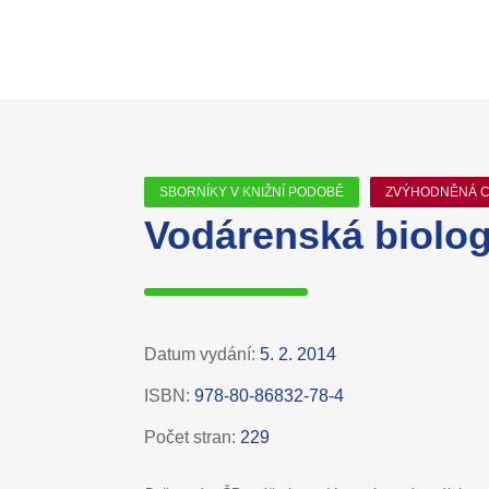
SBORNÍKY V KNIŽNÍ PODOBĚ
ZVÝHODNĚNÁ 
Vodárenská biolog
Datum vydání:
5. 2. 2014
ISBN:
978-80-86832-78-4
Počet stran:
229