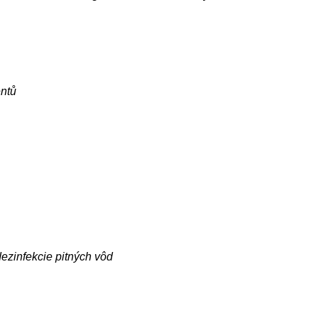
entů
ezinfekcie pitných vôd