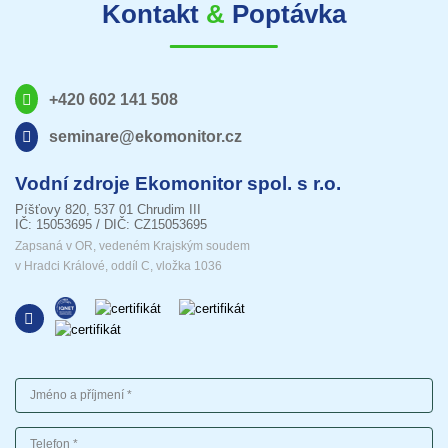
Kontakt
&
Poptávka
+420 602 141 508
seminare@ekomonitor.cz
Vodní zdroje Ekomonitor spol. s r.o.
Píšťovy 820, 537 01 Chrudim III
IČ: 15053695 / DIČ: CZ15053695
Zapsaná v OR, vedeném Krajským soudem
v Hradci Králové, oddíl C, vložka 1036
Jméno a příjmení
Telefon