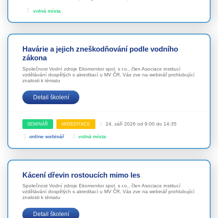
volná místa
Havárie a jejich zneškodňování podle vodního
zákona
Společnost Vodní zdroje Ekomonitor spol. s r.o., člen Asociace institucí
vzdělávání dospělých s akreditací u MV ČR, Vás zve na webinář prohlubující
znalosti k tématu
Detail školení
24. září 2026 od 9:00 do 14:35
SEMINÁŘ
AKREDITACE
online webinář
volná místa
Kácení dřevin rostoucích mimo les
Společnost Vodní zdroje Ekomonitor spol. s r.o., člen Asociace institucí
vzdělávání dospělých s akreditací u MV ČR, Vás zve na webinář prohlubující
znalosti k tématu
Detail školení