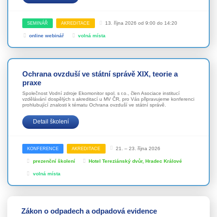
13. října 2026 od 9:00 do 14:20
SEMINÁŘ
AKREDITACE
online webinář
volná místa
Ochrana ovzduší ve státní správě XIX, teorie a
praxe
Společnost Vodní zdroje Ekomonitor spol. s r.o., člen Asociace institucí
vzdělávání dospělých s akreditací u MV ČR, pro Vás připravujeme konferenci
prohlubující znalosti k tématu Ochrana ovzduší ve státní správě.
Detail školení
21. – 23. října 2026
KONFERENCE
AKREDITACE
prezenční školení
Hotel Tereziánský dvůr, Hradec Králové
volná místa
Zákon o odpadech a odpadová evidence