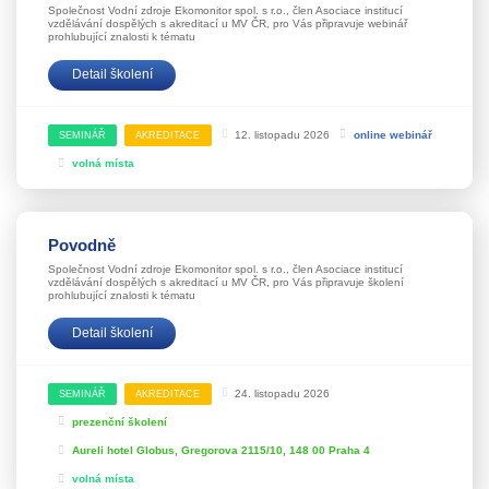
Společnost Vodní zdroje Ekomonitor spol. s r.o., člen Asociace institucí
vzdělávání dospělých s akreditací u MV ČR, pro Vás připravuje webinář
prohlubující znalosti k tématu
Detail školení
12. listopadu 2026
online webinář
SEMINÁŘ
AKREDITACE
volná místa
Povodně
Společnost Vodní zdroje Ekomonitor spol. s r.o., člen Asociace institucí
vzdělávání dospělých s akreditací u MV ČR, pro Vás připravuje školení
prohlubující znalosti k tématu
Detail školení
24. listopadu 2026
SEMINÁŘ
AKREDITACE
prezenční školení
Aureli hotel Globus, Gregorova 2115/10, 148 00 Praha 4
volná místa