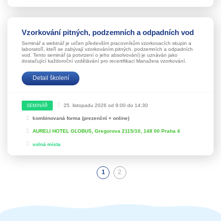
Vzorkování pitných, podzemních a odpadních vod
Seminář a webinář je určen především pracovníkům vzorkovacích skupin a
laboratoří, kteří se zabývají vzorkováním pitných, podzemních a odpadních
vod. Tento seminář (a potvrzení o jeho absolvování) je uznáván jako
dostačující každoroční vzdělávání pro recertifikaci Manažera vzorkování.
Detail školení
25. listopadu 2026 od 9:00 do 14:30
SEMINÁŘ
kombinovaná forma (prezenční + online)
AURELI HOTEL GLOBUS, Gregorova 2115/10, 148 00 Praha 4
volná místa
1
2
(aktuální)