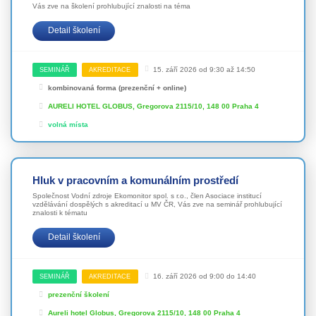
Vás zve na školení prohlubující znalosti na téma
Detail školení
15. září 2026 od 9:30 až 14:50
SEMINÁŘ
AKREDITACE
kombinovaná forma (prezenční + online)
AURELI HOTEL GLOBUS, Gregorova 2115/10, 148 00 Praha 4
volná místa
Hluk v pracovním a komunálním prostředí
Společnost Vodní zdroje Ekomonitor spol. s r.o., člen Asociace institucí
vzdělávání dospělých s akreditací u MV ČR, Vás zve na seminář prohlubující
znalosti k tématu
Detail školení
16. září 2026 od 9:00 do 14:40
SEMINÁŘ
AKREDITACE
prezenční školení
Aureli hotel Globus, Gregorova 2115/10, 148 00 Praha 4