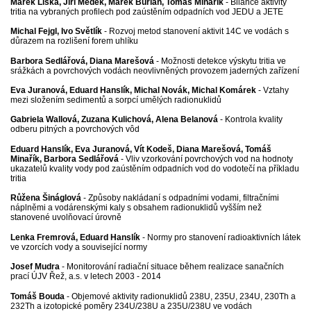
Marek Liška, Jiří Medek, Marek Burian, Tomáš Minařík
- Bilance aktivity
tritia na vybraných profilech pod zaústěním odpadních vod JEDU a JETE
Michal Fejgl, Ivo Světlík
- Rozvoj metod stanovení aktivit 14C ve vodách s
důrazem na rozlišení forem uhlíku
Barbora Sedlářová, Diana Marešová
- Možnosti detekce výskytu tritia ve
srážkách a povrchových vodách neovlivněných provozem jaderných zařízení
Eva Juranová, Eduard Hanslík, Michal Novák, Michal Komárek
- Vztahy
mezi složením sedimentů a sorpcí umělých radionuklidů
Gabriela Wallová, Zuzana Kulichová, Alena Belanová
- Kontrola kvality
odberu pitných a povrchových vôd
Eduard Hanslík, Eva Juranová, Vít Kodeš, Diana Marešová, Tomáš
Minařík, Barbora Sedlářová
- Vliv vzorkování povrchových vod na hodnoty
ukazatelů kvality vody pod zaústěním odpadních vod do vodotečí na příkladu
tritia
Růžena Šináglová
- Způsoby nakládaní s odpadními vodami, filtračními
náplněmi a vodárenskými kaly s obsahem radionuklidů vyšším než
stanovené uvolňovací úrovně
Lenka Fremrová, Eduard Hanslík
- Normy pro stanovení radioaktivních látek
ve vzorcích vody a související normy
Josef Mudra
- Monitorování radiační situace během realizace sanačních
prací ÚJV Řež, a.s. v letech 2003 - 2014
Tomáš Bouda
- Objemové aktivity radionuklidů 238U, 235U, 234U, 230Th a
232Th a izotopické poměry 234U/238U a 235U/238U ve vodách