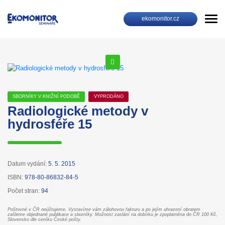
ekomonitor.cz
SBORNÍKY V KNIŽNÍ PODOBĚ
VYPRODÁNO
Radiologické metody v
hydrosféře 15
Datum vydání:
5. 5. 2015
ISBN:
978-80-86832-84-5
Počet stran:
94
Poštovné v ČR neúčtujeme. Vystavíme vám zálohovou fakturu a po jejím uhrazení obratem
zašleme objednané publikace a sborníky. Možnost zaslání na dobírku je zpoplatněna do ČR 100 Kč,
Slovensko dle ceníku České pošty.