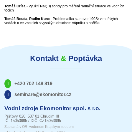
Tomáš Grísa
- Využití NaI(TI) sondy pro měření radiační situace ve vodních
tocích
Tomáš Bouda, Radim Kunc
- Problematika stanovení 90Sr v mořských
vodách a ve vzorcích s vysokým obsahem vápníku a hořčíku
Kontakt
&
Poptávka
+420 702 148 819
seminare@ekomonitor.cz
Vodní zdroje Ekomonitor spol. s r.o.
Píšťovy 820, 537 01 Chrudim III
IČ: 15053695 / DIČ: CZ15053695
Zapsaná v OR, vedeném Krajským soudem