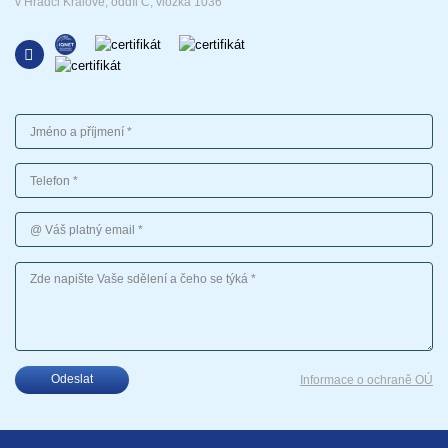
v Hradci Králové, oddíl C, vložka 1036
Jméno a příjmení
Telefon
Váš platný email
Vaše sdělení
Odeslat
Informace o ochraně OÚ