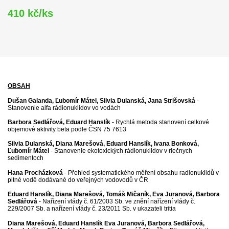
410 kč/ks
OBSAH
Dušan Galanda, Ľubomír Mátel, Silvia Dulanská, Jana Strišovská
-
Stanovenie alfa rádionuklidov vo vodách
Barbora Sedlářová, Eduard Hanslík
- Rychlá metoda stanovení celkové
objemové aktivity beta podle ČSN 75 7613
Silvia Dulanská, Diana Marešová, Eduard Hanslík, Ivana Bonková,
Ľubomír Mátel
- Stanovenie ekotoxických rádionuklidov v riečnych
sedimentoch
Hana Procházková
- Přehled systematického měření obsahu radionuklidů v
pitné vodě dodávané do veřejných vodovodů v ČR
Eduard Hanslík, Diana Marešová, Tomáš Mičaník, Eva Juranová, Barbora
Sedlářová
- Nařízení vlády č. 61/2003 Sb. ve znění nařízení vlády č.
229/2007 Sb. a nařízení vlády č. 23/2011 Sb. v ukazateli tritia
Diana Marešová, Eduard Hanslík Eva Juranová, Barbora Sedlářová,