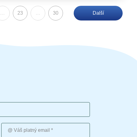
…
23
…
30
Další
Váš platný email