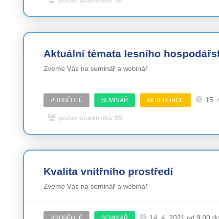
Aktuální témata lesního hospodářst
Zveme Vás na seminář a webinář
15. 
PROBĚHLÉ
SEMINÁŘ
AKREDITACE
počet účastníků 95
Kvalita vnitřního prostředí
Zveme Vás na seminář a webinář
14. 4. 2021 od 9:00 d
PROBĚHLÉ
SEMINÁŘ