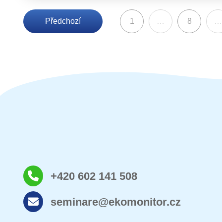
Předchozí
1
…
8
…
+420 602 141 508
seminare@ekomonitor.cz