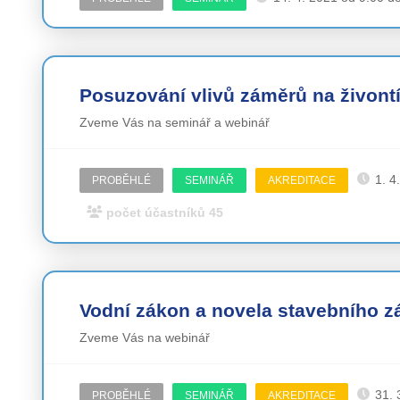
Posuzování vlivů záměrů na živontí
Zveme Vás na seminář a webinář
1. 4
PROBĚHLÉ
SEMINÁŘ
AKREDITACE
počet účastníků 45
Vodní zákon a novela stavebního 
Zveme Vás na webinář
31. 
PROBĚHLÉ
SEMINÁŘ
AKREDITACE