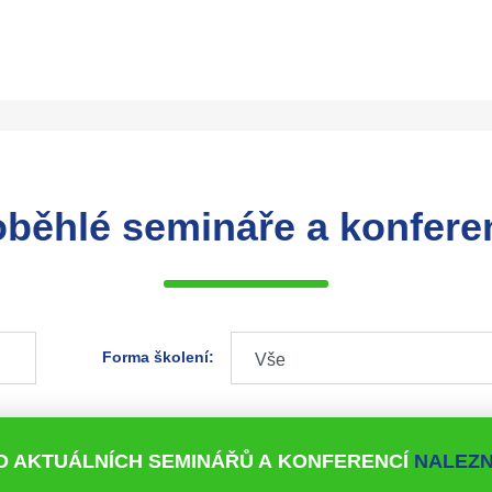
oběhlé semináře a konfere
Forma školení:
D AKTUÁLNÍCH SEMINÁŘŮ A KONFERENCÍ
NALEZN