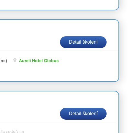
Detail školení
ine)
Aureli Hotel Globus
Detail školení
účastníků 30