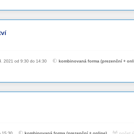
ví
4. 2021 od 9:30 do 14:30
kombinovaná forma (prezenční + onl
o 15:30
kombinovaná forma (prezenční + online)
počet 