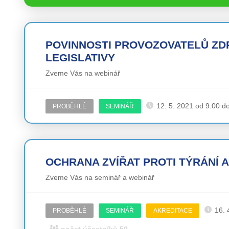
POVINNOSTI PROVOZOVATELŮ ZD
LEGISLATIVY
Zveme Vás na webinář
12. 5. 2021 od 9:00 d
PROBĚHLÉ
SEMINÁŘ
OCHRANA ZVÍŘAT PROTI TÝRÁNÍ A
Zveme Vás na seminář a webinář
16. 
PROBĚHLÉ
SEMINÁŘ
AKREDITACE
počet účastníků 50