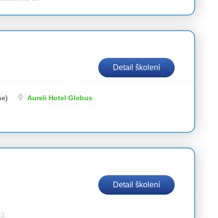
Detail školení
ne)
Aureli Hotel Globus
Detail školení
53