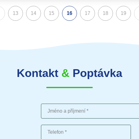
13
14
15
16
17
18
19
(aktuální)
Kontakt
&
Poptávka
Jméno a příjmení
Telefon