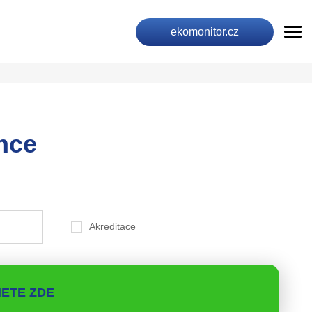
ekomonitor.cz
nce
Akreditace
ETE ZDE