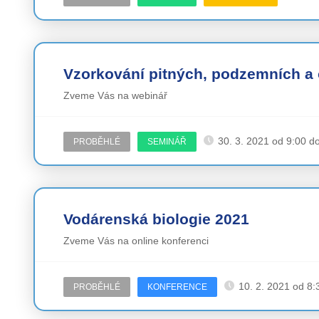
Vzorkování pitných, podzemních a
Zveme Vás na webinář
30. 3. 2021 od 9:00 d
PROBĚHLÉ
SEMINÁŘ
Vodárenská biologie 2021
Zveme Vás na online konferenci
10. 2. 2021 od 8:
PROBĚHLÉ
KONFERENCE