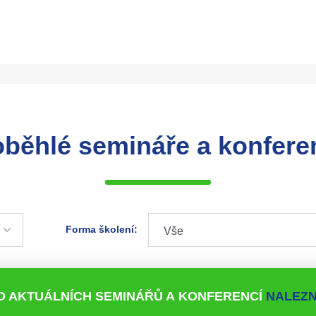
oběhlé semináře a konfere
Forma školení:
D AKTUÁLNÍCH SEMINÁŘŮ A KONFERENCÍ
NALEZN