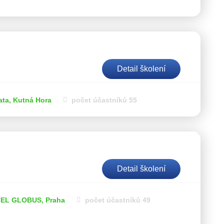
Detail školení
ata, Kutná Hora
počet účastníků 55
Detail školení
EL GLOBUS, Praha
počet účastníků 49