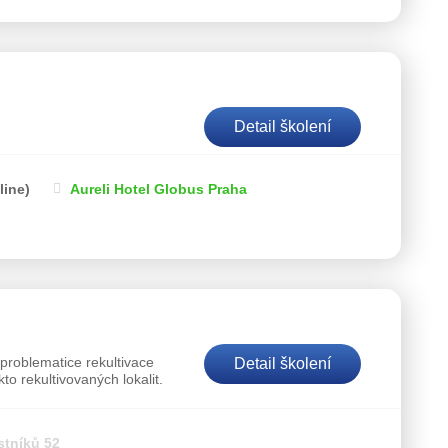
Detail školení
line)
Aureli Hotel Globus Praha
problematice rekultivace
Detail školení
to rekultivovaných lokalit.
stníků 52