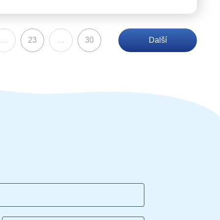
…
23
…
30
Další