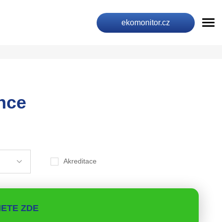
ekomonitor.cz
nce
Akreditace
ETE ZDE