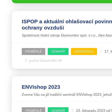
ISPOP a aktuální ohlašovací povinn
ochrany ovzduší
Společnost Vodní zdroje Ekomonitor spol. s r.o., člen As
17. 
PROBĚHLÉ
SEMINÁŘ
AKREDITACE
počet účastníků 40
ENVIshop 2023
Zveme Vás na již tradiční seminář ENVIshop 2023, jeho
23. listopadu 2023 od 
PROBĚHLÉ
SEMINÁŘ