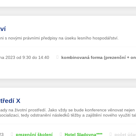
ví
i s novými právními předpisy na úseku lesního hospodářství.
íjna 2023 od 9:30 do 14:40
kombinovaná forma (prezenční + on
tředí X
dy na životní prostředí. Jako vždy se bude konference věnovat nejen 
socializaci, tedy odstranění následků těžby a zajištění nového využití tak
23
prezenční školení
Hotel Sladovna****
počet úča