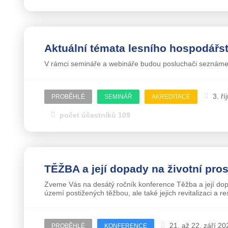
Aktuální témata lesního hospodářst
V rámci semináře a webináře budou posluchači seznámen
3. ř
PROBĚHLÉ
SEMINÁŘ
AKREDITACE
počet účastníků 109
TĚŽBA a její dopady na životní pros
Zveme Vás na desátý ročník konference Těžba a její dopa
území postižených těžbou, ale také jejich revitalizaci a re
21. až 22. září 20
PROBĚHLÉ
KONFERENCE