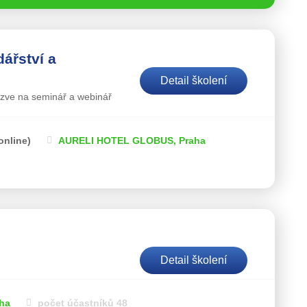
ářství a
Detail školení
ě zve na seminář a webinář
online)
AURELI HOTEL GLOBUS, Praha
Detail školení
aha
počet účastníků 48