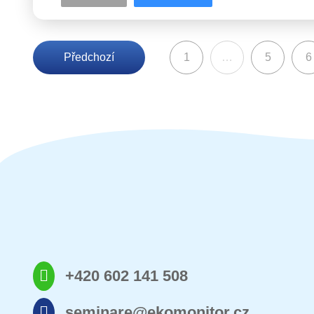
Předchozí
1
…
5
6
+420 602 141 508
seminare@ekomonitor.cz