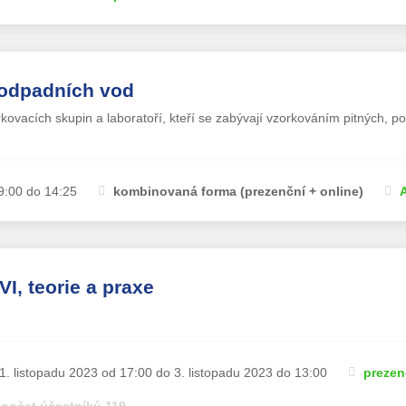
 odpadních vod
ovacích skupin a laboratoří, kteří se zabývají vzorkováním pitných, 
9:00 do 14:25
kombinovaná forma (prezenční + online)
I, teorie a praxe
1. listopadu 2023 od 17:00 do 3. listopadu 2023 do 13:00
prezen
počet účastníků 119