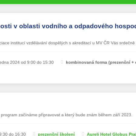
osti v oblasti vodního a odpadového hospod
ociace institucí vzdělávání dospělých s akreditací u MV ČR Vás srdečn
ledna 2024 od 9:00 do 15:30
kombinovaná forma (prezenční + 
ž program začínáme připravovat a který bude znám během září 2023.
9:30 do 16:30
prezenční školení
Aureli Hotel Globus Pr