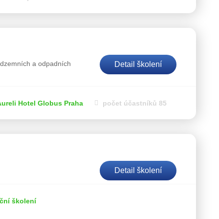
podzemních a odpadních
Detail školení
Aureli Hotel Globus Praha
počet účastníků 85
Detail školení
ční školení