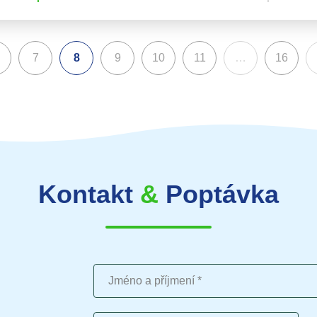
7
8
9
10
11
…
16
(aktuální)
Kontakt
&
Poptávka
Jméno a příjmení