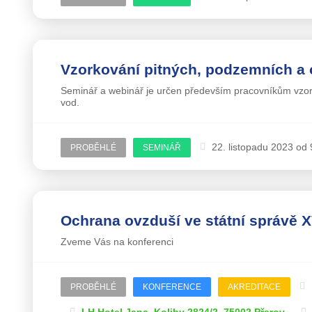
Vzorkování pitných, podzemních a
Seminář a webinář je určen především pracovníkům vzork
vod.
22. listopadu 2023 od 
PROBĚHLÉ
SEMINÁŘ
Ochrana ovzduší ve státní správě XV
Zveme Vás na konferenci
PROBĚHLÉ
KONFERENCE
AKREDITACE
LH Hotel Jana, Koliby 2824/2, 75002 Přerov