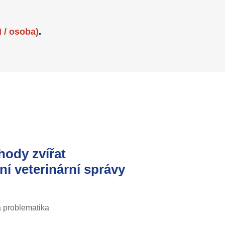
 / osoba)
.
hody zvířat
ní veterinární správy
á problematika