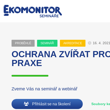
16. 4. 202
PROBĚHLÉ
SEMINÁŘ
AKREDITACE
OCHRANA ZVÍŘAT PROT
PRAXE
Zveme Vás na seminář a webinář
Přihlásit se na školení
Soubory ke