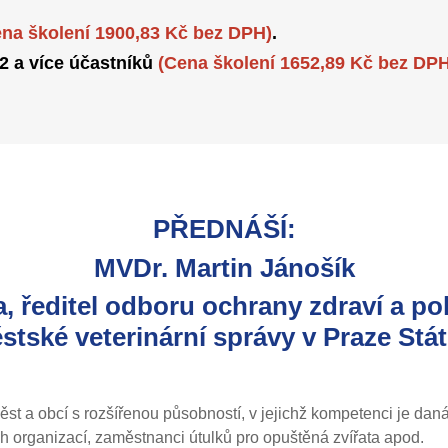
ena školení 1900,83 Kč bez DPH)
.
 2 a více účastníků
(Cena školení 1652,89 Kč bez DPH
PŘEDNÁŠÍ:
MVDr. Martin Jánošík
a, ředitel odboru ochrany zdraví a po
stské veterinární správy v Praze Stát
st a obcí s rozšířenou působností, v jejichž kompetenci je dan
ch organizací, zaměstnanci útulků pro opuštěná zvířata apod.