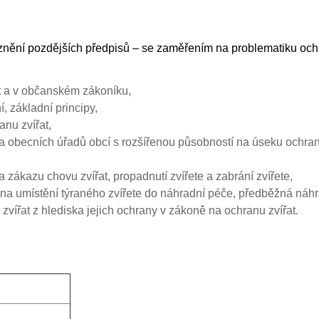
ve znění pozdějších předpisů – se zaměřením na problematiku o
at a v občanském zákoníku,
, základní principy,
nu zvířat,
 a obecních úřadů obcí s rozšířenou působností na úseku ochrany
 zákazu chovu zvířat, propadnutí zvířete a zabrání zvířete,
ména umístění týraného zvířete do náhradní péče, předběžná náh
zvířat z hlediska jejich ochrany v zákoně na ochranu zvířat.