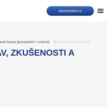
ekomonitor.cz
ná forma (prezenční + online)
počet účastníků 50
V, ZKUŠENOSTI A