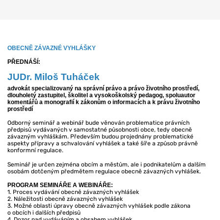
OBECNĚ ZÁVAZNÉ VYHLÁŠKY
PŘEDNÁŠÍ:
JUDr. Miloš Tuháček
advokát specializovaný na správní právo a právo životního prostředí,
dlouholetý zastupitel, školitel a vysokoškolský pedagog, spoluautor
komentářů a monografií k zákonům o informacích a k právu životního
prostředí
Odborný seminář a webinář bude věnován problematice právních
předpisů vydávaných v samostatné působnosti obce, tedy obecně
závazným vyhláškám. Především budou projednány problematické
aspekty přípravy a schvalování vyhlášek a také šíře a způsob právně
konformní regulace.
Seminář je určen zejména obcím a městům, ale i podnikatelům a dalším
osobám dotčeným předmětem regulace obecně závazných vyhlášek.
PROGRAM SEMINÁŘE A WEBINÁŘE:
1. Proces vydávání obecně závazných vyhlášek
2. Náležitosti obecně závazných vyhlášek
3. Možné oblasti úpravy obecně závazných vyhlášek podle zákona
o obcích i dalších předpisů
4. Dozor nad vydáváním a obsahem vyhlášek