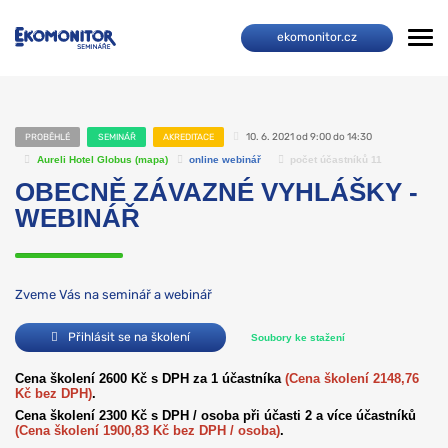
ekomonitor.cz
10. 6. 2021 od 9:00 do 14:30
PROBĚHLÉ
SEMINÁŘ
AKREDITACE
Aureli Hotel Globus (
mapa
)
online webinář
počet účastníků 11
OBECNĚ ZÁVAZNÉ VYHLÁŠKY -
WEBINÁŘ
Zveme Vás na seminář a webinář
Přihlásit se na školení
Soubory ke stažení
Cena školení 2600 Kč s DPH za 1 účastníka
(Cena školení 2148,76
Kč bez DPH)
.
Cena školení 2300 Kč s DPH / osoba při účasti 2 a více účastníků
(Cena školení 1900,83 Kč bez DPH / osoba)
.