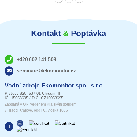
Kontakt
&
Poptávka
+420 602 141 508
seminare@ekomonitor.cz
Vodní zdroje Ekomonitor spol. s r.o.
Píšťovy 820, 537 01 Chrudim III
IČ: 15053695 / DIČ: CZ15053695
Zapsaná v OR, vedeném Krajským soudem
v Hradci Králové, oddíl C, vložka 1036