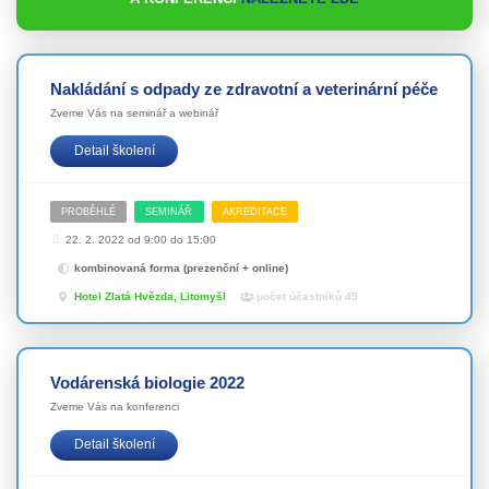
Nakládání s odpady ze zdravotní a veterinární péče
Zveme Vás na seminář a webinář
Detail školení
PROBĚHLÉ
SEMINÁŘ
AKREDITACE
22. 2. 2022 od 9:00 do 15:00
kombinovaná forma (prezenční + online)
Hotel Zlatá Hvězda, Litomyšl
počet účastníků 45
Vodárenská biologie 2022
Zveme Vás na konferenci
Detail školení