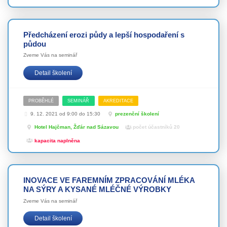
Předcházení erozi půdy a lepší hospodaření s
půdou
Zveme Vás na seminář
Detail školení
PROBĚHLÉ
SEMINÁŘ
AKREDITACE
9. 12. 2021 od 9:00 do 15:30
prezenční školení
Hotel Hajčman, Žďár nad Sázavou
počet účastníků 20
kapacita naplněna
INOVACE VE FAREMNÍM ZPRACOVÁNÍ MLÉKA
NA SÝRY A KYSANÉ MLÉČNÉ VÝROBKY
Zveme Vás na seminář
Detail školení