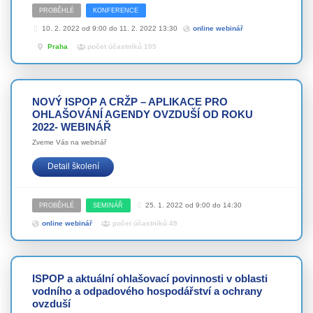
PROBĚHLÉ
KONFERENCE
10. 2. 2022 od 9:00 do 11. 2. 2022 13:30
online webinář
Praha
počet účastníků 105
NOVÝ ISPOP A CRŽP – APLIKACE PRO
OHLAŠOVÁNÍ AGENDY OVZDUŠÍ OD ROKU
2022- WEBINÁŘ
Zveme Vás na webinář
Detail školení
25. 1. 2022 od 9:00 do 14:30
PROBĚHLÉ
SEMINÁŘ
online webinář
počet účastníků 49
ISPOP a aktuální ohlašovací povinnosti v oblasti
vodního a odpadového hospodářství a ochrany
ovzduší