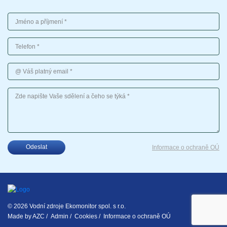
Jméno a příjmení
Telefon
Váš platný email
Vaše sdělení
Odeslat
Informace o ochraně OÚ
© 2026 Vodní zdroje Ekomonitor spol. s r.o.
Made by
AZC
/
Admin
/
Cookies
/
Informace o ochraně OÚ