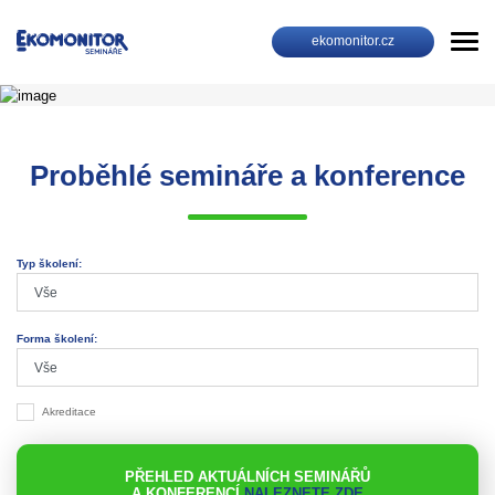
ekomonitor.cz
Proběhlé semináře a konference
Typ školení:
Forma školení:
Akreditace
PŘEHLED AKTUÁLNÍCH SEMINÁŘŮ
A KONFERENCÍ
NALEZNETE ZDE