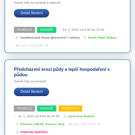
Zveme Vás na seminář a webinář
Detail školení
13. 1. 2022 od 9:00 do 15:30
PROBĚHLÉ
SEMINÁŘ
kombinovaná forma (prezenční + online)
Aureli Hotel Globus
počet účastníků 38
Předcházení erozi půdy a lepší hospodaření s
půdou
Zveme Vás na seminář
Detail školení
PROBĚHLÉ
SEMINÁŘ
AKREDITACE
11. 1. 2022 od 9:00 do 15:30
prezenční školení
Pension LUKAS, Karlovy Vary
počet účastníků 20
kapacita naplněna