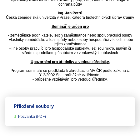
Výzkumný ústav meliorací a ochrany půdy, v.v.i., Oddělení Pedologie a
ochrana půdy
Ing. Jan Petrů
Česká zemědělská univerzita v Praze, Katedra biotechnických úprav krajiny
Seminář je určen pro
- zemědělské podnikatele, jejich zaměstnance nebo spolupracující osoby
- vlastníky zemědělské a lesní půdy nebo osoby hospodařící v lesích, nebo
jejich zaměstnance
- jiné osoby pracující pro hospodářské subjekty, jež jsou mikro, malým či
středním podnikem působícím ve venkovských oblastech
Upozornění pro úředníky a vedoucí úředníky.
Program semináře se předkládá k akreditaci u MV ČR podle zákona č.
312/2002 Sb. - průběžné vzdělávání;
- průběžné vzdělávání pro vedoucí úředníky.
Přiložené soubory
Pozvánka
(PDF)