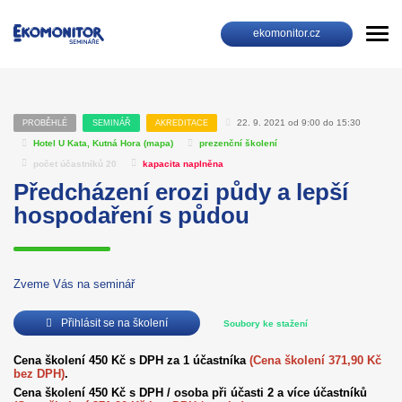
ekomonitor.cz
22. 9. 2021 od 9:00 do 15:30
PROBĚHLÉ
SEMINÁŘ
AKREDITACE
Hotel U Kata, Kutná Hora (
mapa
)
prezenční školení
počet účastníků 20
kapacita naplněna
Předcházení erozi půdy a lepší
hospodaření s půdou
Zveme Vás na seminář
Přihlásit se na školení
Soubory ke stažení
Cena školení 450 Kč s DPH za 1 účastníka
(Cena školení 371,90 Kč
bez DPH)
.
Cena školení 450 Kč s DPH / osoba při účasti 2 a více účastníků