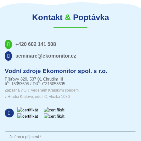
Kontakt
&
Poptávka
+420 602 141 508
seminare@ekomonitor.cz
Vodní zdroje Ekomonitor spol. s r.o.
Píšťovy 820, 537 01 Chrudim III
IČ: 15053695 / DIČ: CZ15053695
Zapsaná v OR, vedeném Krajským soudem
v Hradci Králové, oddíl C, vložka 1036
Jméno a příjmení