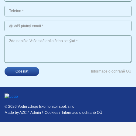
Telefon
Váš platný email
Vaše sdělení
Odeslat
Informace o ochraně OÚ
© 2026 Vodní zdroje Ekomonitor spol. s r.o.
Made by
AZC
/
Admin
/
Cookies
/
Informace o ochraně OÚ