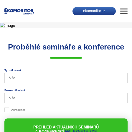
ekomonitor.cz
Proběhlé semináře a konference
Typ školení:
Forma školení:
Akreditace
PŘEHLED AKTUÁLNÍCH SEMINÁŘŮ
A KONFERENCÍ
NALEZNETE ZDE