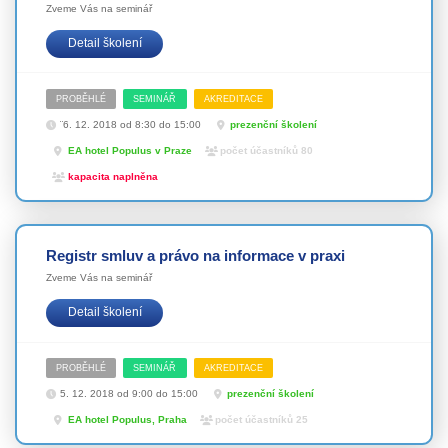
Zveme Vás na seminář
Detail školení
PROBĚHLÉ
SEMINÁŘ
AKREDITACE
¨6. 12. 2018 od 8:30 do 15:00
prezenční školení
EA hotel Populus v Praze
počet účastníků 80
kapacita naplněna
Registr smluv a právo na informace v praxi
Zveme Vás na seminář
Detail školení
PROBĚHLÉ
SEMINÁŘ
AKREDITACE
5. 12. 2018 od 9:00 do 15:00
prezenční školení
EA hotel Populus, Praha
počet účastníků 25