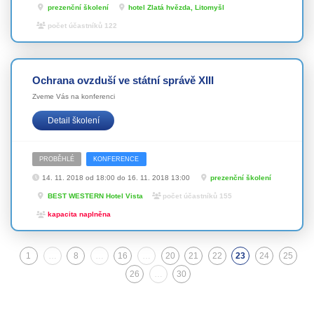
prezenční školení
hotel Zlatá hvězda, Litomyšl
počet účastníků 122
Ochrana ovzduší ve státní správě XIII
Zveme Vás na konferenci
Detail školení
PROBĚHLÉ
KONFERENCE
14. 11. 2018 od 18:00 do 16. 11. 2018 13:00
prezenční školení
BEST WESTERN Hotel Vista
počet účastníků 155
kapacita naplněna
1
…
8
…
16
…
20
21
22
23
24
25
(aktuální)
26
…
30