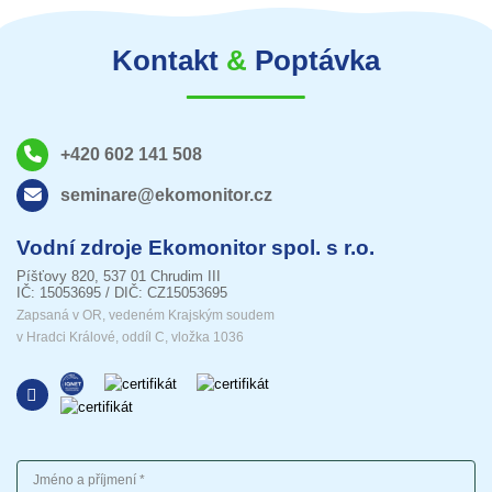
Kontakt
&
Poptávka
+420 602 141 508
seminare@ekomonitor.cz
Vodní zdroje Ekomonitor spol. s r.o.
Píšťovy 820, 537 01 Chrudim III
IČ: 15053695 / DIČ: CZ15053695
Zapsaná v OR, vedeném Krajským soudem
v Hradci Králové, oddíl C, vložka 1036
Jméno a příjmení