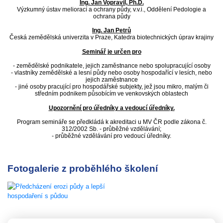
Ing. Jan Vopravil, Ph.D.
Výzkumný ústav meliorací a ochrany půdy, v.v.i., Oddělení Pedologie a
ochrana půdy
Ing. Jan Petrů
Česká zemědělská univerzita v Praze, Katedra biotechnických úprav krajiny
Seminář je určen pro
- zemědělské podnikatele, jejich zaměstnance nebo spolupracující osoby
- vlastníky zemědělské a lesní půdy nebo osoby hospodařící v lesích, nebo
jejich zaměstnance
- jiné osoby pracující pro hospodářské subjekty, jež jsou mikro, malým či
středním podnikem působícím ve venkovských oblastech
Upozornění pro úředníky a vedoucí úředníky.
Program semináře se předkládá k akreditaci u MV ČR podle zákona č.
312/2002 Sb. - průběžné vzdělávání;
- průběžné vzdělávání pro vedoucí úředníky.
Fotogalerie z proběhlého školení