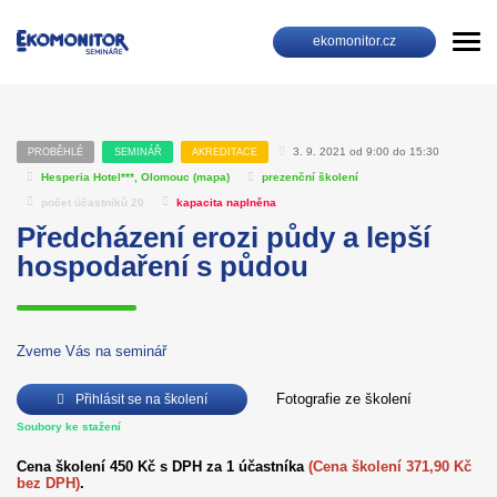
ekomonitor.cz
3. 9. 2021 od 9:00 do 15:30
PROBĚHLÉ
SEMINÁŘ
AKREDITACE
Hesperia Hotel***, Olomouc (
mapa
)
prezenční školení
počet účastníků 20
kapacita naplněna
Předcházení erozi půdy a lepší
hospodaření s půdou
Zveme Vás na seminář
Fotografie ze školení
Přihlásit se na školení
Soubory ke stažení
Cena školení 450 Kč s DPH za 1 účastníka
(Cena školení 371,90 Kč
bez DPH)
.