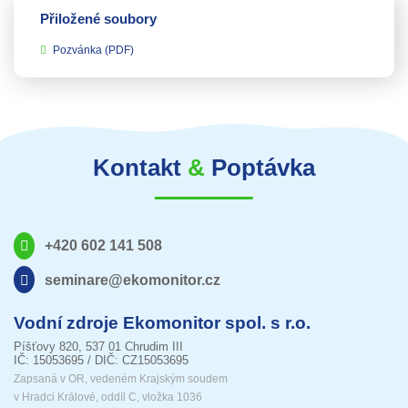
Přiložené soubory
Pozvánka
(PDF)
Kontakt
&
Poptávka
+420 602 141 508
seminare@ekomonitor.cz
Vodní zdroje Ekomonitor spol. s r.o.
Píšťovy 820, 537 01 Chrudim III
IČ: 15053695 / DIČ: CZ15053695
Zapsaná v OR, vedeném Krajským soudem
v Hradci Králové, oddíl C, vložka 1036