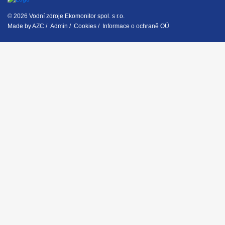
© 2026 Vodní zdroje Ekomonitor spol. s r.o.
Made by
AZC
/
Admin
/
Cookies
/
Informace o ochraně OÚ