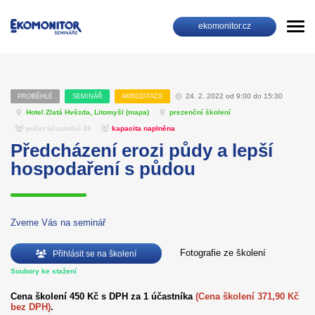
ekomonitor.cz
24. 2. 2022 od 9:00 do 15:30
PROBĚHLÉ
SEMINÁŘ
AKREDITACE
Hotel Zlatá Hvězda, Litomyšl (
mapa
)
prezenční školení
počet účastníků 20
kapacita naplněna
Předcházení erozi půdy a lepší
hospodaření s půdou
Zveme Vás na seminář
Fotografie ze školení
Přihlásit se na školení
Soubory ke stažení
Cena školení 450 Kč s DPH za 1 účastníka
(Cena školení 371,90 Kč
bez DPH)
.