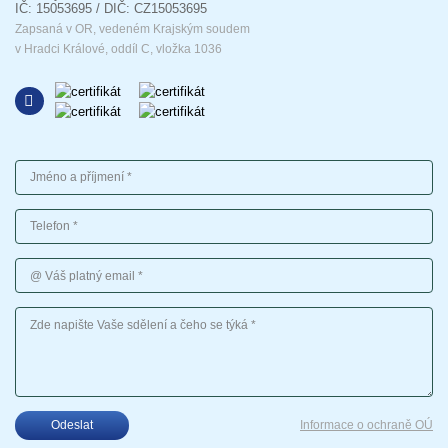
IČ: 15053695 / DIČ: CZ15053695
Zapsaná v OR, vedeném Krajským soudem
v Hradci Králové, oddíl C, vložka 1036
Jméno a příjmení
Telefon
Váš platný email
Vaše sdělení
Odeslat
Informace o ochraně OÚ