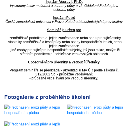
Ing. Jan Vopravil, Ph.D.
Výzkumný ústav meliorací a ochrany půdy, v.v.i., Oddělení Pedologie a
ochrana půdy
Ing. Jan Petrů
Česká zemědělská univerzita v Praze, Katedra biotechnických úprav krajiny
Seminář je určen pro
- zemědělské podnikatele, jejich zaměstnance nebo spolupracující osoby
- vlastníky zemědělské a lesní půdy nebo osoby hospodařící v lesích, nebo
jejich zaměstnance
- jiné osoby pracující pro hospodářské subjekty, jež jsou mikro, malým či
středním podnikem působícím ve venkovských oblastech
Upozornění pro úředníky a vedoucí úředníky.
Program semináře se předkládá k akreditaci u MV ČR podle zákona č.
312/2002 Sb. - průběžné vzdělávání;
- průběžné vzdělávání pro vedoucí úředníky.
Fotogalerie z proběhlého školení