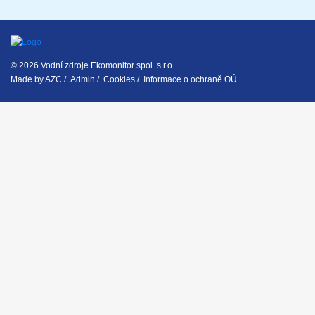
© 2026 Vodní zdroje Ekomonitor spol. s r.o.
Made by
AZC
/
Admin
/
Cookies
/
Informace o ochraně OÚ