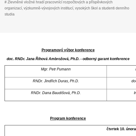
# Zlevněné vložné hradí pracovnící rozpočtových a příspěvkových
organizací, výzkumně-vývojových institucí, vysokých škol a studenti denního
studia
Programový výbor konference
doc. RNDr. Jana Říhová Ambrožová, Ph.D. - odborný garant konference
Mgr. Petr Pumann
RNDr. Jindřich Duras, Ph.D.
do
RNDr. Dana Baudišová, Ph.D.
I
Program konference
čtvrtek 10. únor