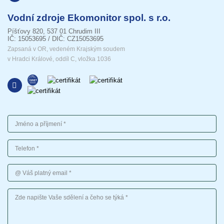
Vodní zdroje Ekomonitor spol. s r.o.
Píšťovy 820, 537 01 Chrudim III
IČ: 15053695 / DIČ: CZ15053695
Zapsaná v OR, vedeném Krajským soudem
v Hradci Králové, oddíl C, vložka 1036
Jméno a příjmení
Telefon
Váš platný email
Vaše sdělení