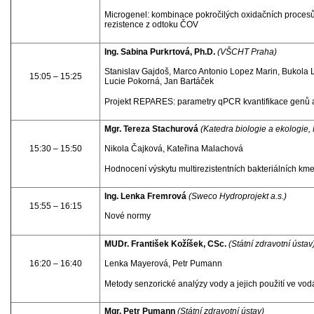
Microgenel: kombinace pokročilých oxidačních procesů 
rezistence z odtoku ČOV
Ing. Sabina Purkrtová, Ph.D.
(VŠCHT Praha)
Stanislav Gajdoš, Marco Antonio Lopez Marin, Bukola 
15:05 – 15:25
Lucie Pokorná, Jan Bartáček
Projekt REPARES: parametry qPCR kvantifikace genů an
Mgr. Tereza Stachurová
(Katedra biologie a ekologie,
15:30 – 15:50
Nikola Čajková, Kateřina Malachová
Hodnocení výskytu multirezistentních bakteriálních k
Ing. Lenka Fremrová
(Sweco Hydroprojekt a.s.)
15:55 – 16:15
Nové normy
MUDr. František Kožíšek, CSc.
(Státní zdravotní ústav
16:20 – 16:40
Lenka Mayerová, Petr Pumann
Metody senzorické analýzy vody a jejich použití ve vod
Mgr. Petr Pumann
(Státní zdravotní ústav)