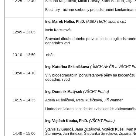
12:25 – 12:40
Simona Křejčíková, Milan Čárský, Karel Soukup, Olga 
Biochary - účinné sorbenty pro odstranění kontaminant
Ing. Marek Holba, Ph.D.
(ASIO TECH, spol. s r.o.)
Iveta Kotzurová
12:45 – 13:05
Srovnání dlouhodobého provozu technologií odstranění
odpadních vod
13:10 – 13:50
oběd
Ing. Kateřina Skleničková
(ÚMCH AV ČR a VŠCHT Pr
13:50 – 14:10
Vliv biodegradabilní polyuretanové pěny na biocenózu a
odpadních vod
Ing. Dominik Matýsek
(VŠCHT Praha)
14:15 – 14:35
Adéla Puškáčová, Iveta Růžičková, Jiří Wanner
Hodnocení akumulace fosforu v bakteriích aktivovanéh
Ing. Vojtěch Kouba, Ph.D.
(VŠCHT Praha)
Stanislav Gajdoš, Jana Zuzáková, Vojtěch Kužel, Iva
14:40 – 15:00
Šturmová, Jan Bindzar, Štěpánka Smrčková, Zuzana No