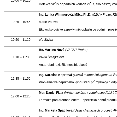
10:00 – 10:20
Detekce virů v odpadních vodách v ČR jako nástroj v
Ing. Lenka Wimmerová, MSc., Ph.D.
(ČZU v Praze, FŽP
10:25 – 10:45
Marie Válová
Ekotoxikologické aspekty mikroplastů ve vodním prostř
10:50 – 11:10
přestávka
Bc. Martina Nová
(VŠCHT Praha)
11:10 – 11:30
Pavla Šmejkalová
Anaerobní rozložitelnost bioplastů
Ing. Karolína Keprtová
(Česká informační agentura živ
11:35 – 11:55
Problematika nepřímého vypouštění průmyslových odpa
Mgr. Daniel Fiala
(Výzkumný ústav vodohospodářský T. G.
12:00 – 12:20
Farmaka pod drobnohledem – specifická denní produkce
Ing. Markéta Spáčilová
(Ústav chemických procesů AV ČR