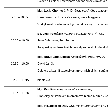
Bakterie z čeledi Enterobacteriaceae v recyklovanýc
Mgr. Lucia Chomová, PhD.
(Úrad verejného zdravotn
9:45 – 10:05
Hana Némová, Emília Pavleová, Viera Nagyová
Výskyt améb v zdravotníckych a rekreačných zariadeni
Bc. Jan Procházka
(Katedra parazitologie PřF UK)
10:10 – 10:30
Jana Bulantová, Petr Pumann
Perspektivy molekulárních metod pro detekci původců 
doc. RNDr. Jana Říhová Ambrožová, Ph.D.
(VŠCHT 
10:35 – 10:50
David Janák
Detekce a kvantifikace pikoplanktonních sinic - souč
10:55 – 11:15
přestávka
Mgr. Petr Pumann
(Státní zdravotní ústav)
11:15 – 11:35
Problémy se stanovením objemové biomasy sinic v k
doc. Ing. Josef Hejzlar, CSc.
(Biologické centrum AV ČR