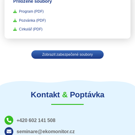
Přiložené soubory
Program
(PDF)
Pozvánka
(PDF)
Cirkulář
(PDF)
Zobrazit zabezpečené soubory
Kontakt
&
Poptávka
+420 602 141 508
seminare@ekomonitor.cz