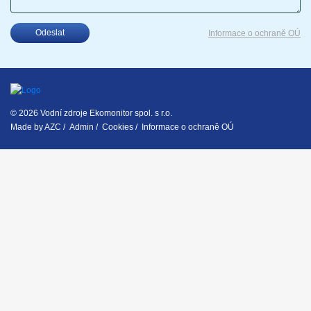
Odeslat
Informace o ochraně OÚ
© 2026 Vodní zdroje Ekomonitor spol. s r.o.
Made by
AZC
/
Admin
/
Cookies
/
Informace o ochraně OÚ