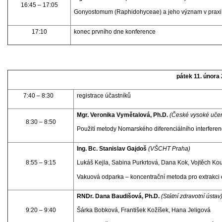
16:45 – 17:05
Gonyostomum (Raphidohyceae) a jeho význam v praxi
17:10
konec prvního dne konference
pátek 11. února
7:40 – 8:30
registrace účastníků
Mgr. Veronika Vymětalová, Ph.D.
(České vysoké učení
8:30 – 8:50
Použití metody Nomarského diferenciálního interferenč
Ing. Bc. Stanislav Gajdoš
(VŠCHT Praha)
8:55 – 9:15
Lukáš Kejla, Sabina Purkrtová, Dana Kok, Vojtěch Ko
Vakuová odparka – koncentrační metoda pro extrakci 
RNDr. Dana Baudišová, Ph.D.
(Státní zdravotní ústav
9:20 – 9:40
Šárka Bobková, František Kožíšek, Hana Jeligová