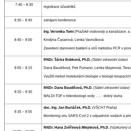
7:40 – 8:30
registrace účastníků
8:30 – 8:40
zahájení konference
Ing. Veronika Tomi
(Pražské vodovody a kanalizace, a.
8:40 – 9:00
Kristýna Časarová, Lenka Vavrušková
Zavedení stanovení bakterií a virů metodou PCR v pro
RNDr. Šárka Bobková, Ph.D.
(Státní zdravotní ústav)
9:05 – 9:15
Dana Baudišová, Petr Pumann, Lenka Mayerová, Tere
Využití metod molekulární biologie v biologii koupacíc
RNDr. Dana Baudišová, Ph.D.
(Státní zdravotní ústav)
9:20 – 9:30
MALDI-TOF v mikrobiologii vody ....... dobrý sluha
doc. Ing. Jan Bartáček, Ph.D.
(VŠCHT Praha)
9:35 – 9:55
Monitoring viru SARS-CoV-2 v odpadních vodách a jeh
RNDr. Hana Zvěřinová Mlejnková, Ph.D.
(
Výzkumný úst