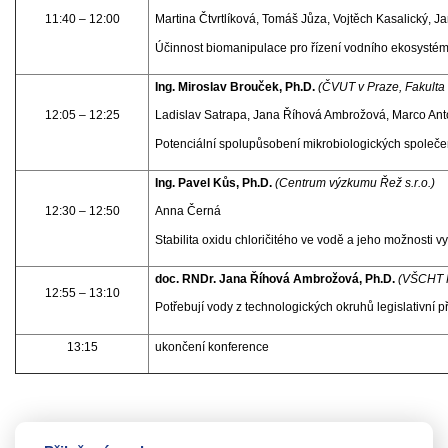
11:40 – 12:00
Martina Čtvrtlíková, Tomáš Jůza, Vojtěch Kasalický, 
Účinnost biomanipulace pro řízení vodního ekosystém
Ing. Miroslav Brouček, Ph.D.
(ČVUT v Praze, Fakulta 
12:05 – 12:25
Ladislav Satrapa, Jana Říhová Ambrožová, Marco Ant
Potenciální spolupůsobení mikrobiologických společ
Ing. Pavel Kůs, Ph.D.
(Centrum výzkumu Řež s.r.o.)
12:30 – 12:50
Anna Černá
Stabilita oxidu chloričitého ve vodě a jeho možnosti v
doc. RNDr. Jana Říhová Ambrožová, Ph.D.
(VŠCHT 
12:55 – 13:10
Potřebují vody z technologických okruhů legislativní 
13:15
ukončení konference