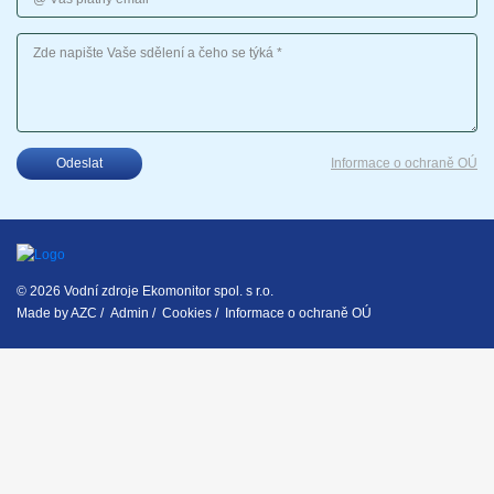
Vaše sdělení
Odeslat
Informace o ochraně OÚ
© 2026 Vodní zdroje Ekomonitor spol. s r.o.
Made by
AZC
/
Admin
/
Cookies
/
Informace o ochraně OÚ