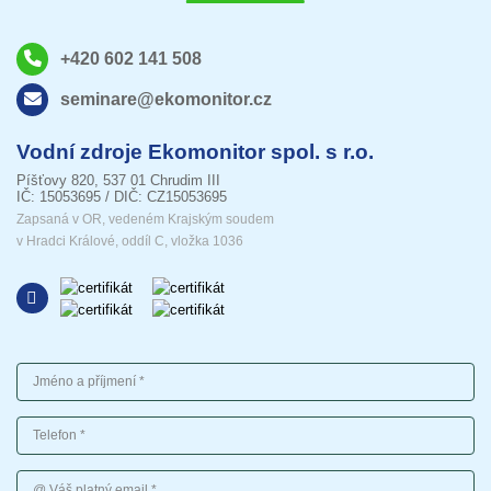
+420 602 141 508
seminare@ekomonitor.cz
Vodní zdroje Ekomonitor spol. s r.o.
Píšťovy 820, 537 01 Chrudim III
IČ: 15053695 / DIČ: CZ15053695
Zapsaná v OR, vedeném Krajským soudem
v Hradci Králové, oddíl C, vložka 1036
Jméno a příjmení
Telefon
Váš platný email