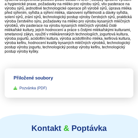
a hygienické praxe, požadavky na mléko pro výrobu sýrů, vliv pasterace na
výrobu sýrů, jednotlivé technologické operace při výrobě sýrů, úprava mléka
před sýřením, syřidla a sýření mléka, stanovení syřitelnosti a dávky syřidla,
solení sýrů, zrání sýrů, technologický postup výroby čerstvých sýrů, praktická
výroba čerstvého sýru, požadavky na mléko pro výrobu kysaných mléčných
výrobků, vliv pasterace na výrobu kysaných mléčných výrobků čisté
mlékařské kultury, jejich hodnocení a práce s čistými mlékařskými kulturami,
smetanový zákys, využití v mlékárenských technologiích, jogurtová kultura,
výroba jogurtů, acidofilní kultura, výroba acidofilního mléka, kefírová kultura,
výroba kefíru, hodnocení kvality kysaných mléčných výrobků, technologický
postup výroby jogurtu, technologický postup výroby kefíru, technologický
postup výroby kyšky.
Přiložené soubory
Pozvánka
(PDF)
Kontakt
&
Poptávka