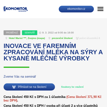
ekomonitor.cz
9. 3. 2022 od 9:00 do 16:00
PROBĚHLÉ
SEMINÁŘ
Hotel Mariel ***, Znojmo (
mapa
)
prezenční školení
počet účastníků 8
INOVACE VE FAREMNÍM
ZPRACOVÁNÍ MLÉKA NA SÝRY A
KYSANÉ MLÉČNÉ VÝROBKY
Zveme Vás na seminář
Přihlásit se na školení
Soubory ke stažení
Cena školení 450 Kč s DPH za 1 účastníka
(Cena školení 371,90 Kč
bez DPH)
.
Cena školení 450 Kč s DPH / osoba při účasti 2 a více účastníků