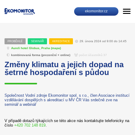
ekomonitor.cz
29. února 2024 od 9:00 do 14:45
PROBĚHLÉ
SEMINÁŘ
AKREDITACE
Aureli hotel Globus, Praha (
mapa
)
kombinovaná forma (prezenční + online)
počet účastníků 37
Změny klimatu a jejich dopad na
šetrné hospodaření s půdou
Společnost Vodní zdroje Ekomonitor spol. s r.o., člen Asociace institucí
vzdělávání dospělých s akreditací u MV ČR Vás srdečně zve na
seminář a webinář
V případě dotazů týkajících se této akce nás kontaktujte telefonicky na
číslo
+420 702 148 819
.