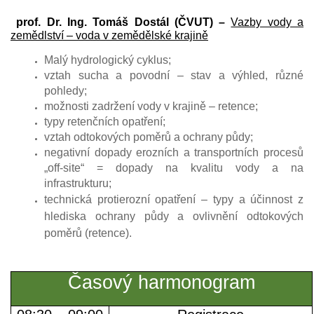
prof. Dr. Ing. Tomáš Dostál (ČVUT) –
Vazby vody a
zemědlství – voda v zemědělské krajině
Malý hydrologický cyklus;
vztah sucha a povodní – stav a výhled, různé
pohledy;
možnosti zadržení vody v krajině – retence;
typy retenčních opatření;
vztah odtokových poměrů a ochrany půdy;
negativní dopady erozních a transportních procesů
„off-site“ = dopady na kvalitu vody a na
infrastrukturu;
technická protierozní opatření – typy a účinnost z
hlediska ochrany půdy a ovlivnění odtokových
poměrů (retence).
Časový harmonogram