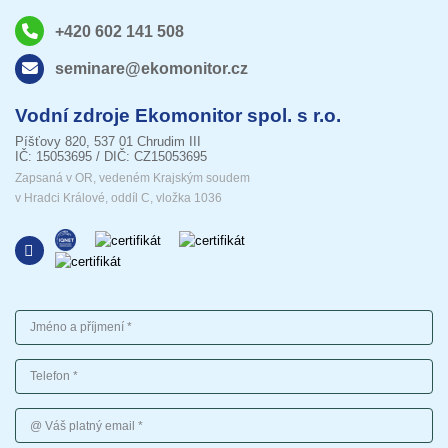
+420 602 141 508
seminare@ekomonitor.cz
Vodní zdroje Ekomonitor spol. s r.o.
Píšťovy 820, 537 01 Chrudim III
IČ: 15053695 / DIČ: CZ15053695
Zapsaná v OR, vedeném Krajským soudem
v Hradci Králové, oddíl C, vložka 1036
Jméno a příjmení
Telefon
Váš platný email