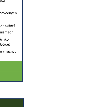
ctva
vodovodných
ký ústav)
anismech
Šimko,
dubice)
ií v různých