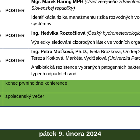
Mgr. Marek Haring MPH
(Úrad verejného zdravotní
Slovenskej republiky)
5
POSTER
Identifikácia rizika manažmentu rizika rozvodných 
systémov
Ing. Hedvika Roztočilová
(Český hydrometeorologic
0
POSTER
Výsledky sledování cizorodých látek ve vodních org
Ing. Petra Moťková, Ph.D.,
Iveta Brožková, Ondřej 
Tereza Kotková, Markéta Vydržalová
(Univerzita Par
5
POSTER
Antibiotická rezistence vybraných patogenních bakter
typech odpadních vod
konec prvního dne konference
0
společenský večer
pátek 9. února 2024