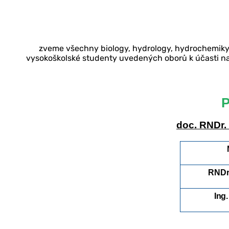
zveme všechny biology, hydrology, hydrochemiky,
vysokoškolské studenty uvedených oborů k účasti na
doc. RNDr.
RNDr.
Ing