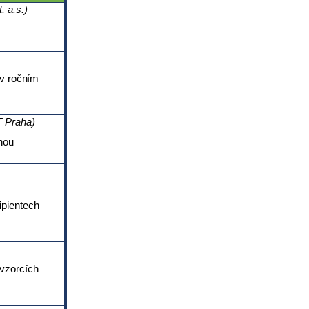
 a.s.)
 v ročním
 Praha)
nou
ipientech
 vzorcích