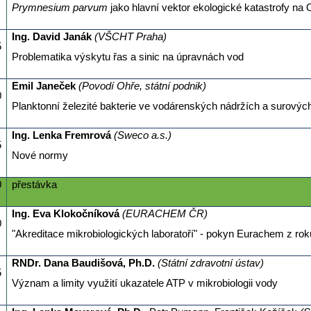
Prymnesium parvum
jako hlavní vektor ekologické katastrofy na
Ing. David Janák
(VŠCHT Praha)
5
Problematika výskytu řas a sinic na úpravnách vod
Emil Janeček
(
Povodí Ohře, státní podnik)
0
Planktonní železité bakterie ve vodárenských nádržích a surovýc
Ing. Lenka Fremrová
(Sweco a.s.)
5
Nové normy
0
přestávka
Ing. Eva Klokočníková
(EURACHEM ČR)
0
"Akreditace mikrobiologických laboratoří" - pokyn Eurachem z ro
RNDr. Dana Baudišová, Ph.D.
(Státní zdravotní ústav)
5
Význam a limity využití ukazatele ATP v mikrobiologii vody