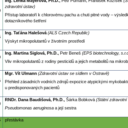
Ing. Lenka Mayerová, Ph.D.,
Petr Pumann, František Kožíšek
(S
zdravotní ústav)
0
Přístup laboratoří k chlorovému pachu a chuti pitné vody – výsled
dotazníkového šetření
Ing. Taťána Halešová
(ALS Czech Republic)
5
Výskyt mikropolutantů v životním prostředí
Ing. Martina Siglová, Ph.D.,
Petr Beneš
(EPS biotechnology, s.r.o
0
Vliv mikropolutantů z rodiny pesticidů a jejich metabolitů na mikrob
Mgr. Vít Ulmann
(Zdravotní ústav se sídlem v Ostravě)
5
Přehled zásadních vodních zdrojů expozice atypickými mykobakt
u predisponovaných pacientů
RNDr. Dana Baudišová, Ph.D.,
Šárka Bobková
(Státní zdravotní
0
Pseudomonas aeruginosa
a její sestra
5
přestávka