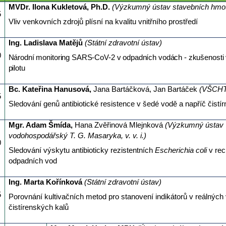
MVDr. Ilona Kukletová, Ph.D.
(Výzkumný ústav stavebních hmot,
5
Vliv venkovních zdrojů plísní na kvalitu vnitřního prostředí
Ing. Ladislava Matějů
(Státní zdravotní ústav)
0
Národní monitoring SARS-CoV-2 v odpadních vodách - zkušenosti
pilotu
Bc. Kateřina Hanusová,
Jana Bartáčková, Jan Bartáček
(VŠCHT
5
Sledování genů antibiotické resistence v šedé vodě a napříč čistír
Mgr. Adam Šmída,
Hana Zvěřinová Mlejnková
(Výzkumný ústav
vodohospodářský T. G. Masaryka, v. v. i.)
0
Sledování výskytu antibioticky rezistentních
Escherichia coli
v rec
odpadních vod
Ing. Marta Kořínková
(Státní zdravotní ústav)
5
Porovnání kultivačních metod pro stanovení indikátorů v reálných
čistírenských kalů