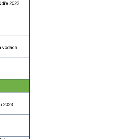
 Odře 2022
h vodách
ku 2023