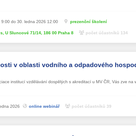
 9:00 do 30. ledna 2026 12:00
prezenční školení
is, U Sluncové 71/14, 186 00 Praha 8
počet účastníků 134
osti v oblasti vodního a odpadového hospod
ociace institucí vzdělávání dospělých s akreditací u MV ČR, Vás zve na 
ledna 2026
online webinář
počet účastníků 39