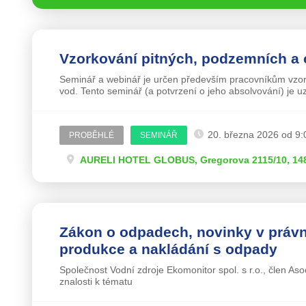
Vzorkování pitných, podzemních a
Seminář a webinář je určen především pracovníkům vzork
vod. Tento seminář (a potvrzení o jeho absolvování) je u
20. března 2026 od 9:
PROBĚHLÉ
SEMINÁŘ
AURELI HOTEL GLOBUS, Gregorova 2115/10, 148
Zákon o odpadech, novinky v právní
produkce a nakládání s odpady
Společnost Vodní zdroje Ekomonitor spol. s r.o., člen As
znalosti k tématu