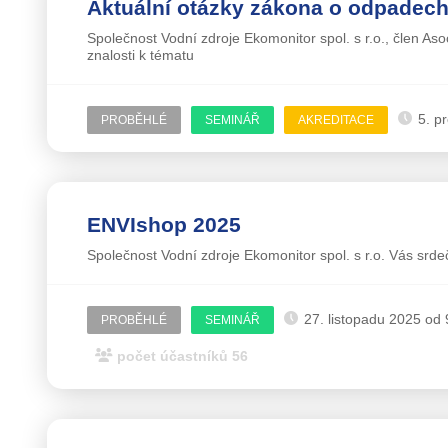
Aktuální otázky zákona o odpadech
Společnost Vodní zdroje Ekomonitor spol. s r.o., člen As
znalosti k tématu
5. p
PROBĚHLÉ
SEMINÁŘ
AKREDITACE
ENVIshop 2025
Společnost Vodní zdroje Ekomonitor spol. s r.o. Vás srdeč
27. listopadu 2025 od 
PROBĚHLÉ
SEMINÁŘ
počet účastníků 56