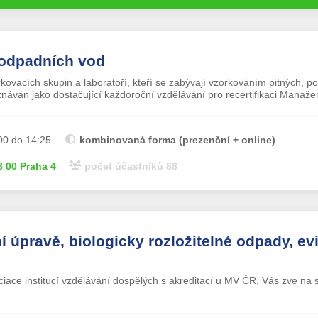
 odpadních vod
ovacích skupin a laboratoří, kteří se zabývají vzorkováním pitných, 
znáván jako dostačující každoroční vzdělávání pro recertifikaci Manaže
00 do 14:25
kombinovaná forma (prezenční + online)
 00 Praha 4
počet účastníků 88
 úpravě, biologicky rozložitelné odpady, ev
ociace institucí vzdělávání dospělých s akreditací u MV ČR, Vás zve na 