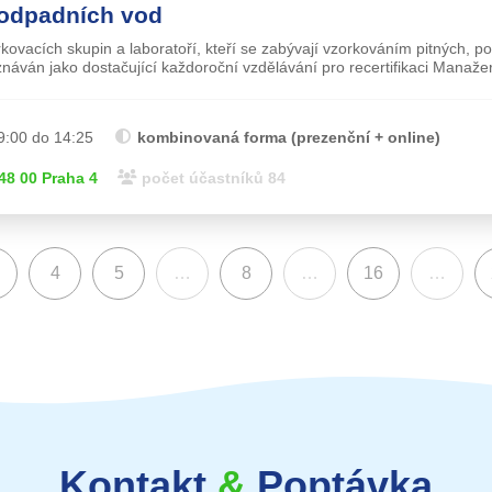
 odpadních vod
ovacích skupin a laboratoří, kteří se zabývají vzorkováním pitných, 
znáván jako dostačující každoroční vzdělávání pro recertifikaci Manaže
9:00 do 14:25
kombinovaná forma (prezenční + online)
8 00 Praha 4
počet účastníků 84
4
5
…
8
…
16
…
)
Kontakt
&
Poptávka