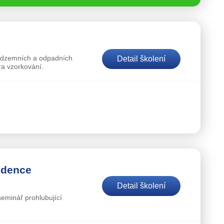
podzemních a odpadních
Detail školení
ra vzorkování.
idence
Detail školení
seminář prohlubující