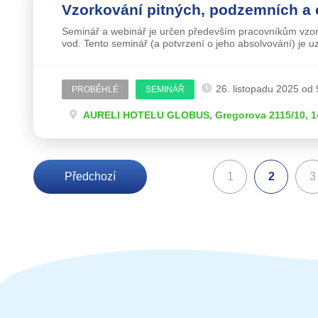
Vzorkování pitných, podzemních a
Seminář a webinář je určen především pracovníkům vzork
vod. Tento seminář (a potvrzení o jeho absolvování) je u
26. listopadu 2025 od 
PROBĚHLÉ
SEMINÁŘ
AURELI HOTELU GLOBUS, Gregorova 2115/10, 14
Předchozí
1
2
3
(aktuální