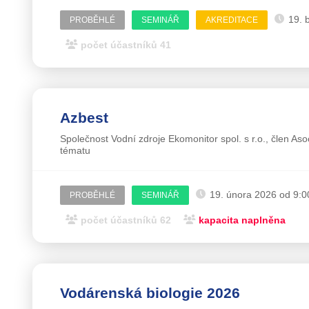
19. 
PROBĚHLÉ
SEMINÁŘ
AKREDITACE
počet účastníků 41
Azbest
Společnost Vodní zdroje Ekomonitor spol. s r.o., člen Aso
tématu
19. února 2026 od 9:0
PROBĚHLÉ
SEMINÁŘ
počet účastníků 62
kapacita naplněna
Vodárenská biologie 2026