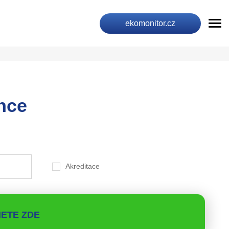
ekomonitor.cz
nce
Akreditace
ETE ZDE