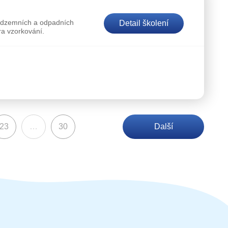
podzemních a odpadních
Detail školení
ra vzorkování.
23
…
30
Další