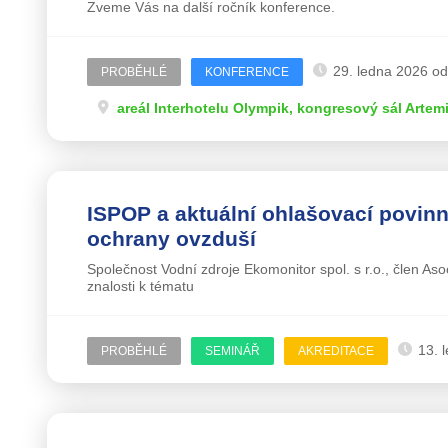
Zveme Vás na další ročník konference.
29. ledna 2026 od
PROBĚHLÉ
KONFERENCE
areál Interhotelu Olympik, kongresový sál Artem
ISPOP a aktuální ohlašovací povinn
ochrany ovzduší
Společnost Vodní zdroje Ekomonitor spol. s r.o., člen As
znalosti k tématu
13. 
PROBĚHLÉ
SEMINÁŘ
AKREDITACE