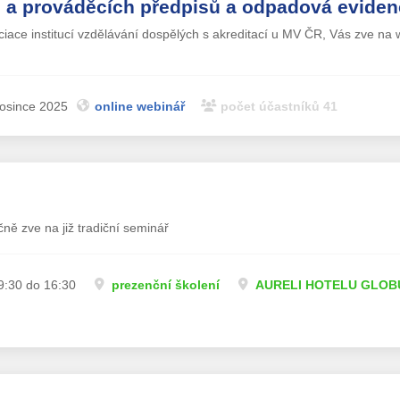
 a prováděcích předpisů a odpadová evide
ociace institucí vzdělávání dospělých s akreditací u MV ČR, Vás zve na 
rosince 2025
online webinář
počet účastníků 41
ně zve na již tradiční seminář
9:30 do 16:30
prezenční školení
AURELI HOTELU GLOBUS,