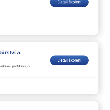
Detail školení
ářství a
Detail školení
webinář prohlubující