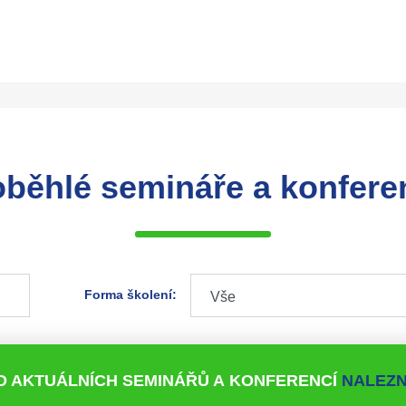
oběhlé semináře a konfere
Forma školení:
D AKTUÁLNÍCH SEMINÁŘŮ A KONFERENCÍ
NALEZN