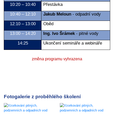
10:20 – 10:40
Přestávka
10:40 – 12:10
Jakub Meloun
- odpadní vody
12:10 – 13:00
Oběd
13:00 – 14:20
Ing. Ivo Šrámek
- pitné vody
14:25
Ukončení semináře a webináře
změna programu vyhrazena
Fotogalerie z proběhlého školení