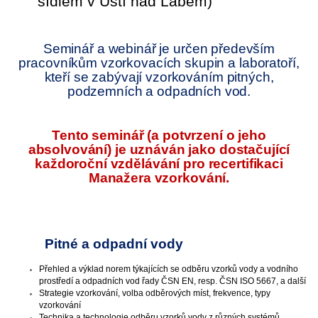
sídlem v Ústí nad Labem)
Seminář a webinář je určen především
pracovníkům vzorkovacích skupin a laboratoří,
kteří se zabývají vzorkováním pitných,
podzemních a odpadních vod.
Tento seminář (a potvrzení o jeho
absolvování) je uznáván jako dostačující
každoroční vzdělávání pro recertifikaci
Manažera vzorkování.
Pitné a odpadní vody
Přehled a výklad norem týkajících se odběru vzorků vody a vodního
prostředí a odpadních vod řady ČSN EN, resp. ČSN ISO 5667, a další
Strategie vzorkování, volba odběrových míst, frekvence, typy
vzorkování
Technika a technologie odběru vzorků vody z různých systémů