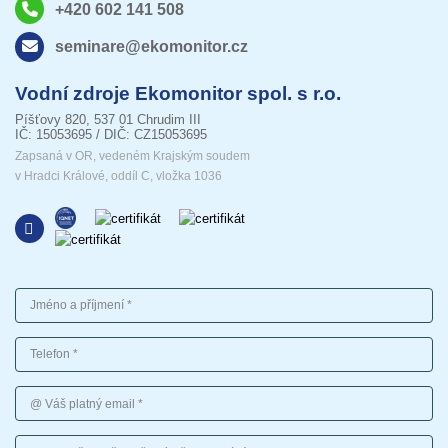
+420 602 141 508
seminare@ekomonitor.cz
Vodní zdroje Ekomonitor spol. s r.o.
Píšťovy 820, 537 01 Chrudim III
IČ: 15053695 / DIČ: CZ15053695
Zapsaná v OR, vedeném Krajským soudem
v Hradci Králové, oddíl C, vložka 1036
Jméno a příjmení
Telefon
Váš platný email
Vaše sdělení