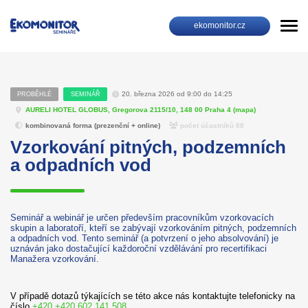
ekomonitor.cz
20. března 2026 od 9:00 do 14:25
PROBĚHLÉ
SEMINÁŘ
AURELI HOTEL GLOBUS, Gregorova 2115/10, 148 00 Praha 4 (
mapa
)
kombinovaná forma (prezenční + online)
počet účastníků 88
Vzorkování pitných, podzemních
a odpadních vod
Seminář a webinář je určen především pracovníkům vzorkovacích
skupin a laboratoří, kteří se zabývají vzorkováním pitných, podzemních
a odpadních vod. Tento seminář (a potvrzení o jeho absolvování) je
uznáván jako dostačující každoroční vzdělávání pro recertifikaci
Manažera vzorkování.
V případě dotazů týkajících se této akce nás kontaktujte telefonicky na
číslo
+420 +420 602 141 508
.