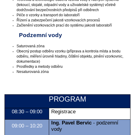
(tekoucí, stojaté, odpadní vody a uživatelské systémy) včetně
dodržování bezpečnostních předpisů při odběrech
Péče o vzorky a transport do laboratoří
Řízení a zabezpečení jakosti vzorkovacích procesů
Začlenění vzorkovacích prací do systému jakosti laboratoří
Podzemní vody
Saturovaná zóna
Obecný postup odběru vzorku (příprava a kontrola místa a bodu
odběru, měření úrovně hladiny, čištění objektu, plnění vzorkovnic,
dokumentace)
Prostředky a metody odběru
Nesaturovaná zóna
PROGRAM
08:30 – 09:00
Registrace
Ing. Pavel Bervic
- podzemní
09:00 – 10:20
vody