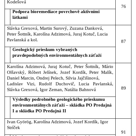
Kodešová
76
Podpora bioremediace povrchově aktivními
látkami
Slávka Grexová, Martin Surový, Zuzana Danková,
Peter Šottník, Karolína Adzimová, Juraj Kotuč, Lucia
Pavlanská a kol.
87
Geologický prieskum vybraných
pravdepodobných environmentálnych záťaží
Karolína Adzimová, Juraj Kotuč, Peter Šottník, Mário
Olšavský, Róbert Jelínek, Jozef Kordík, Peter Malík,
Daniel Marcin, Ondrej Pelech, Silvia Jajčišinová,
Ladislav Vizi, Rudolf Duchovič, Lucia Pavlanská,
89
Slávka Grexová, Igor Zeman, Natália Bahnová
Výsledky podrobného geologického prieskumu
environmentálnych záťaží – skládka PO Predajná
I a skládka PO Predajná II
Ivan Györög, Karolína Adzimová, Jozef Kordík, Igor
Stríček
91