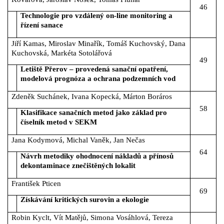
46
Technologie pro vzdálený on-line monitoring a
řízení sanace
Jiří Kamas, Miroslav Minařík, Tomáš Kuchovský, Dana
Kuchovská, Markéta Sotolářová
49
Letiště Přerov ‒ provedená sanační opatření,
modelová prognóza a ochrana podzemních vod
Zdeněk Suchánek, Ivana Kopecká, Márton Boráros
58
Klasifikace sanačních metod jako základ pro
číselník metod v SEKM
Jana Kodymová, Michal Vaněk, Jan Nečas
64
Návrh metodiky ohodnocení nákladů a přínosů
dekontaminace znečištěných lokalit
František Pticen
69
Získávání kritických surovin a ekologie
Robin Kyclt, Vít Matějů, Simona Vosáhlová, Tereza