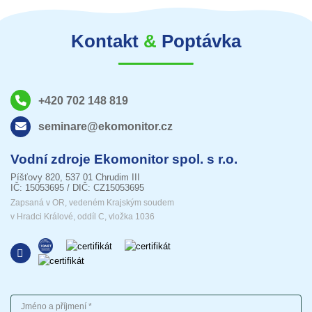
Kontakt
&
Poptávka
+420 702 148 819
seminare@ekomonitor.cz
Vodní zdroje Ekomonitor spol. s r.o.
Píšťovy 820, 537 01 Chrudim III
IČ: 15053695 / DIČ: CZ15053695
Zapsaná v OR, vedeném Krajským soudem
v Hradci Králové, oddíl C, vložka 1036
Jméno a příjmení