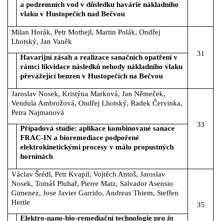
a podzemních vod v důsledku havárie nákladního
vlaku v Hustopečích nad Bečvou
Milan Horák, Petr Mothejl, Martin Polák, Ondřej
Lhotský, Jan Vaněk
31
Havarijní zásah a realizace sanačních opatření v
rámci likvidace následků nehody nákladního vlaku
převážející benzen v Hustopečích na Bečvou
Jaroslav Nosek, Kristýna Marková, Jan Němeček,
Vendula Ambrožová, Ondřej Lhotský, Radek Červinka,
Petra Najmanová
33
Případová studie: aplikace kombinované sanace
FRAC-IN a bioremediace podpořené
elektrokinetickými procesy v málo propustných
horninách
Václav Šrédl, Petr Kvapil, Vojtěch Antoš, Jaroslav
Nosek, Tomáš Pluhař, Pierre Matz, Salvador Asensio
Gimenez, Jose Javier Garrido, Andreas Thiem, Steffen
Hertle
35
Elektro-nano-bio-remediační technologie pro
in