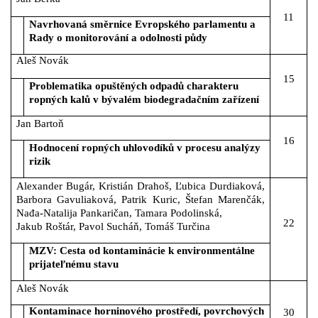
11
Navrhovaná směrnice Evropského parlamentu a
Rady o monitorování a odolnosti půdy
Aleš Novák
15
Problematika opuštěných odpadů charakteru
ropných kalů v bývalém biodegradačním zařízení
Jan Bartoň
16
Hodnocení ropných uhlovodíků v procesu analýzy
rizik
Alexander Bugár, Kristián Drahoš, Ľubica Durdiaková,
Barbora Gavuliaková, Patrik Kuric, Štefan Marenčák,
Nađa-Natalija Pankaričan, Tamara Podolinská,
22
Jakub Roštár,
Pavol Sucháň, Tomáš Turčina
MZV: Cesta od kontaminácie k environmentálne
prijateľnému stavu
Aleš Novák
Kontaminace horninového prostředí, povrchových
30