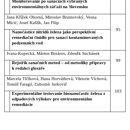
Monitorovanie po sanáciách vybraných
environmentálnych záťaží na Slovensku
Jana Křížek Oborná, Miroslav Brumovský, Vesna
Micić, Josef Kašlík, Jan Filip
95
Nanočástice nitridů železa jako perspektivní
remediační činidlo pro sanaci kontaminovaných
podzemních vod
Ivana Kopecká, Márton Boráros, Zdeněk Suchánek
99
Rejstřík sanačních metod – od metodiky přípravy
k redakci glosáře
Marcela Tlčíková, Hana Horváthová, Viktorie Víchová,
Tomáš Faragó, Ľubomír Jurkovič
103
Experimentálne testovanie bionanočastíc železa z
odpadových výliskov pre environmentálne
remediácie