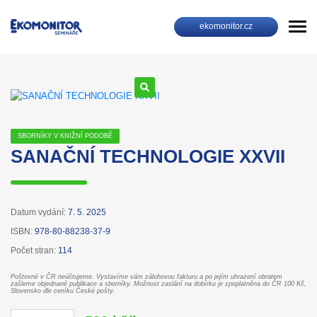
ekomonitor.cz
SBORNÍKY V KNIŽNÍ PODOBĚ
SANAČNÍ TECHNOLOGIE XXVII
Datum vydání:
7. 5. 2025
ISBN:
978-80-88238-37-9
Počet stran:
114
Poštovné v ČR neúčtujeme. Vystavíme vám zálohovou fakturu a po jejím uhrazení obratem
zašleme objednané publikace a sborníky. Možnost zaslání na dobírku je zpoplatněna do ČR 100 Kč,
Slovensko dle ceníku České pošty.