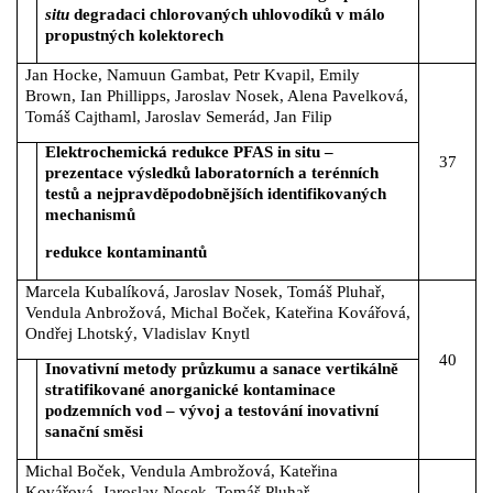
situ
degradaci chlorovaných uhlovodíků v málo
propustných kolektorech
Jan Hocke, Namuun Gambat, Petr Kvapil, Emily
Brown, Ian Phillipps, Jaroslav Nosek, Alena Pavelková,
Tomáš Cajthaml, Jaroslav Semerád, Jan Filip
Elektrochemická redukce PFAS in situ ‒
37
prezentace výsledků laboratorních a terénních
testů a nejpravděpodobnějších identifikovaných
mechanismů
redukce kontaminantů
Marcela Kubalíková, Jaroslav Nosek, Tomáš Pluhař,
Vendula Anbrožová, Michal Boček, Kateřina Kovářová,
Ondřej Lhotský, Vladislav Knytl
40
Inovativní metody průzkumu a sanace vertikálně
stratifikované anorganické kontaminace
podzemních vod ‒ vývoj a testování inovativní
sanační směsi
Michal Boček, Vendula Ambrožová, Kateřina
Kovářová, Jaroslav Nosek, Tomáš Pluhař