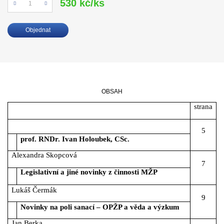
530 kč/ks
Počet
Objednat
OBSAH
strana
5
prof. RNDr. Ivan Holoubek, CSc.
Alexandra Skopcová
7
Legislativní a jiné novinky z činnosti MŽP
Lukáš Čermák
9
Novinky na poli sanací – OPŽP a věda a výzkum
Jan Berka