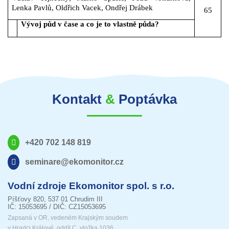
Lenka Pavlů, Oldřich Vacek, Ondřej Drábek
65
Vývoj půd v čase a co je to vlastně půda?
Kontakt
&
Poptávka
+420 702 148 819
seminare@ekomonitor.cz
Vodní zdroje Ekomonitor spol. s r.o.
Píšťovy 820, 537 01 Chrudim III
IČ: 15053695 / DIČ: CZ15053695
Zapsaná v OR, vedeném Krajským soudem
v Hradci Králové, oddíl C, vložka 1036