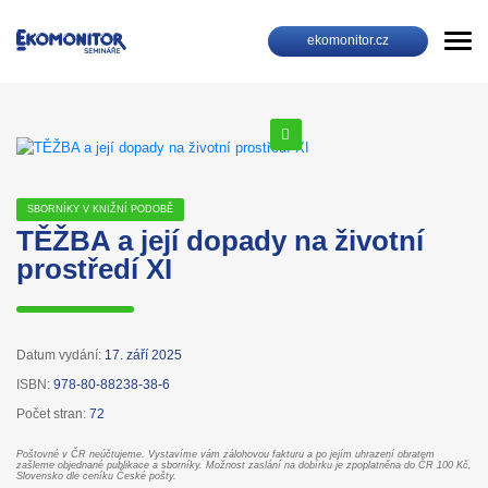
ekomonitor.cz
SBORNÍKY V KNIŽNÍ PODOBĚ
TĚŽBA a její dopady na životní
prostředí XI
Datum vydání:
17. září 2025
ISBN:
978-80-88238-38-6
Počet stran:
72
Poštovné v ČR neúčtujeme. Vystavíme vám zálohovou fakturu a po jejím uhrazení obratem
zašleme objednané publikace a sborníky. Možnost zaslání na dobírku je zpoplatněna do ČR 100 Kč,
Slovensko dle ceníku České pošty.