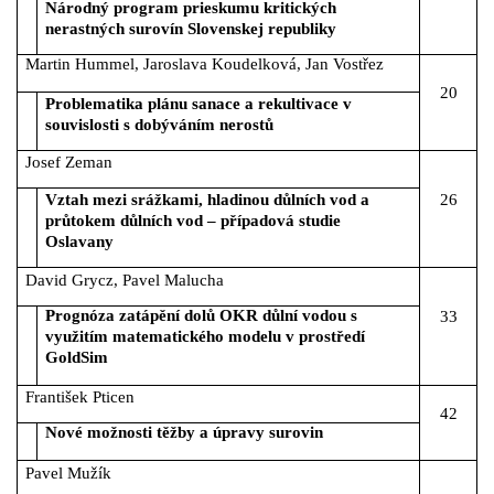
Národný program prieskumu kritických
nerastných surovín Slovenskej republiky
Martin Hummel, Jaroslava Koudelková, Jan Vostřez
20
Problematika plánu sanace a rekultivace v
souvislosti s dobýváním nerostů
Josef Zeman
Vztah mezi srážkami, hladinou důlních vod a
26
průtokem důlních vod – případová studie
Oslavany
David Grycz, Pavel Malucha
Prognóza zatápění dolů OKR důlní vodou s
33
využitím matematického modelu v prostředí
GoldSim
František Pticen
42
Nové možnosti těžby a úpravy surovin
Pavel Mužík