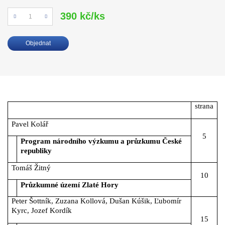
390 kč/ks
Počet
Objednat
strana
Pavel Kolář
5
Program národního výzkumu a průzkumu České
republiky
Tomáš Žitný
10
Průzkumné území Zlaté Hory
Peter Šottník, Zuzana Kollová, Dušan Kúšik, Ľubomír
Kyrc, Jozef Kordík
15