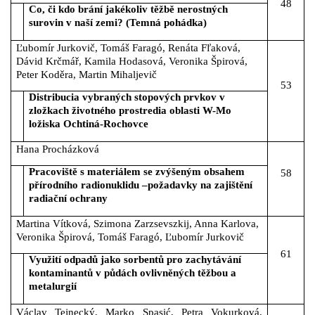
48
Co, či kdo brání jakékoliv těžbě nerostných
surovin v naší zemi? (Temná pohádka)
Ľubomír Jurkovič, Tomáš Faragó, Renáta Fľaková,
Dávid Krčmář, Kamila Hodasová, Veronika Špirová,
Peter Koděra, Martin Mihaljevič
53
Distribucia vybraných stopových prvkov v
zložkach životného prostredia oblasti W-Mo
ložiska Ochtiná-Rochovce
Hana Procházková
Pracoviště s materiálem se zvýšeným obsahem
58
přírodního radionuklidu
‒
požadavky na zajištění
radiační ochrany
Martina Vítková, Szimona Zarzsevszkij, Anna Karlova,
Veronika Špirová, Tomáš Faragó, Ľubomír Jurkovič
61
Využití odpadů jako sorbentů pro zachytávání
kontaminantů v půdách ovlivněných těžbou a
metalurgií
Václav Tejnecký, Marko Spasić, Petra Vokurková,