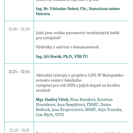
Ing. Bc. Vítězslav Dobeš, CSc., Statutární město
Ostrava
12,00 – 12,20
Jaké jsou reálné parametry vyměněných kotlů
pro vytápění?
Výsledky z měření v domácnostech
Ing. Jiří Horák, Ph.D., VŠB-TU
12,25 – 12,45
Aktuální výstupy z projek
t
u LIFE-IP Ma
ł
opolsko -
scénáře emisí z lokálního
vytápění pro rok 2023 a jejich dopad na kvalitu
ovzduší
Mgr. Ondřej Vlček,
Nina Benešová, Kateřina
Honzáková, Jana Šmejdířová, ČHMÚ, Dušan
Štefánik, Jana Krajčovičová, SHMÚ, Stijn Vranckx,
Lisa Blyth, VITO
12,50 - 13,10