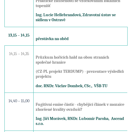
Praktické zkušenosti se vzorkováním lokálních
topenišť
Ing. Lucie Hellebrandová, Zdravotní ústav se
sídlem v Ostravě
13,15 – 14,15
přestávka na oběd
14,15 – 14,35
Průzkum hořících hald na obou stranách
společné hranice
(CZ-PL projekt TERDUMP) - prezentace výsledků
projektu
doc. RNDr. Václav Dombek, CSc., VŠB-TU
14,40 – 15,00
Fugitivní emise částic - chybějící článek v mozaice
zhoršené kvality ovzduší?
Ing. Jiří Morávek, RNDr. Lubomír Paroha, Ascend
s.r.o.