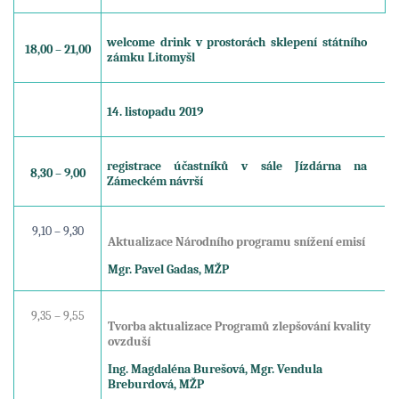
welcome drink v prostorách sklepení státního
18,00 – 21,00
zámku Litomyšl
14. listopadu 2019
registrace účastníků v sále Jízdárna na
8,30 – 9,00
Zámeckém návrší
9,10 – 9,30
Aktualizace Národního programu snížení emisí
Mgr. Pavel Gadas, MŽP
9,35 – 9,55
Tvorba aktualizace Programů zlepšování kvality
ovzduší
Ing. Magdaléna Burešová, Mgr. Vendula
Breburdová, MŽP