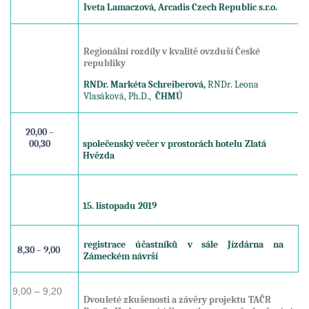
Iveta Lamaczová, Arcadis Czech Republic s.r.o.
Regionální rozdíly v kvalitě ovzduší České
republiky
RNDr. Markéta Schreiberová,
RNDr. Leona
Vlasáková, Ph.D.,
ČHMÚ
20,00 –
00,30
společenský večer v prostorách hotelu Zlatá
Hvězda
15. listopadu 2019
registrace účastníků v sále Jízdárna na
8,30 – 9,00
Zámeckém návrší
9,00 – 9,20
Dvouleté zkušenosti a závěry projektu TAČR