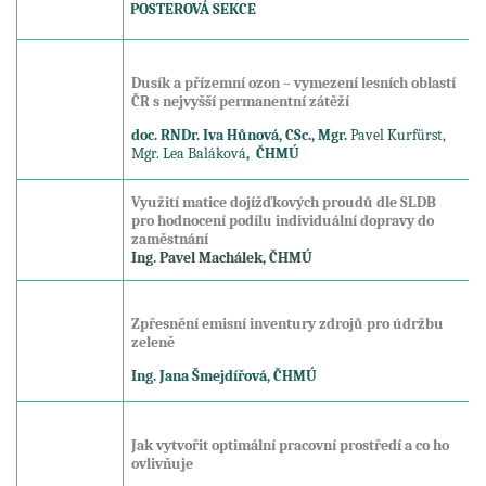
POSTEROVÁ SEKCE
Dusík a přízemní ozon – vymezení lesních oblastí
ČR s nejvyšší permanentní zátěží
doc. RNDr. Iva Hůnová, CSc., Mgr.
Pavel Kurfürst,
Mgr. Lea Baláková
, ČHMÚ
Využití matice dojížďkových proudů dle SLDB
pro hodnocení podílu individuální dopravy do
zaměstnání
Ing. Pavel Machálek, ČHMÚ
Zpřesnění emisní inventury zdrojů pro údržbu
zeleně
Ing. Jana Šmejdířová, ČHMÚ
Jak vytvořit optimální pracovní prostředí a co ho
ovlivňuje