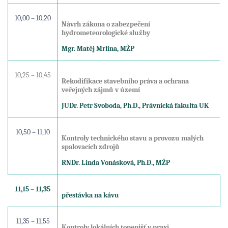
10,00 – 10,20
Návrh zákona o zabezpečení
hydrometeorologické služby
Mgr. Matěj Mrlina, MŽP
10,25 – 10,45
Rekodifikace stavebního práva a ochrana
veřejných zájmů v území
JUDr. Petr Svoboda, Ph.D., Právnická fakulta UK
10,50 – 11,10
Kontroly technického stavu a provozu malých
spalovacích zdrojů
RNDr. Linda Vonásková, Ph.D., MŽP
11,15 – 11,35
přestávka na kávu
11,35 – 11,55
Kontroly lokálních topenišť v praxi