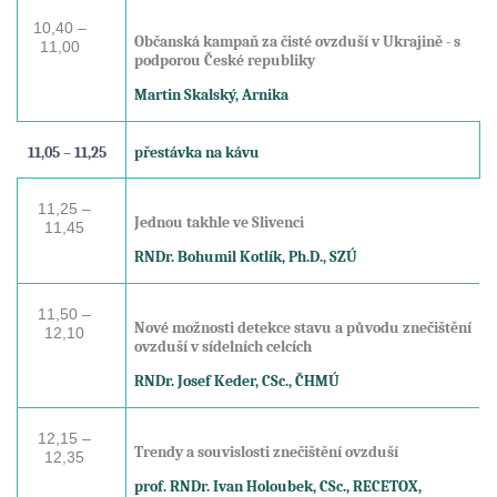
10,40 –
Občanská kampaň za čisté ovzduší v Ukrajině - s
11,00
podporou České republiky
Martin Skalský, Arnika
11,05 – 11,25
přestávka na kávu
11,25 –
Jednou takhle ve Slivenci
11,45
RNDr. Bohumil Kotlík, Ph.D., SZÚ
11,50 –
Nové možnosti detekce stavu a původu znečištění
12,10
ovzduší v sídelních celcích
RNDr. Josef Keder, CSc., ČHMÚ
12,15 –
Trendy a souvislosti znečištění ovzduší
12,35
prof. RNDr. Ivan Holoubek, CSc., RECETOX,