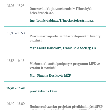
15,05 – 15,25
Omezování fugitivních emisí v Třineckých
železárnách, a.s.
Ing. Tomáš Gajdacz, Třinecké železárny, a.s.
15,30 – 15,50
Právní nástroje obcí v oblasti zlepšování kvality
ovzduší
Mgr. Laura Haiselová, Frank Bold Society, z.s.
15,55 – 16,15
Možnosti finanční podpory z programu LIFE ve
vztahu k ovzduší
Mgr. Simona Kosíková, MŽP
16,20 – 16,40
přestávka na kávu
16,40 – 17,00
Hodnocení vzorku projektů předkládaných SFŽP