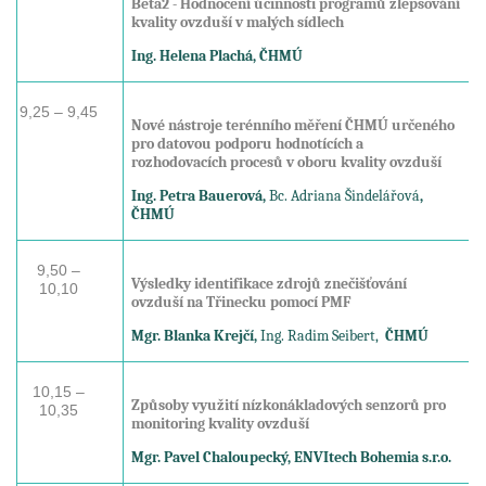
Beta2 - Hodnocení účinnosti programů zlepšování
kvality ovzduší v malých sídlech
Ing. Helena Plachá, ČHMÚ
9,25 – 9,45
Nové nástroje terénního měření ČHMÚ určeného
pro datovou podporu hodnotících a
rozhodovacích procesů v oboru kvality ovzduší
Ing. Petra Bauerová,
Bc. Adriana Šindelářová
,
ČHMÚ
9,50 –
Výsledky identifikace zdrojů znečišťování
10,10
ovzduší na Třinecku pomocí PMF
Mgr. Blanka Krejčí,
Ing. Radim Seibert,
ČHMÚ
10,15 –
Způsoby využití nízkonákladových senzorů pro
10,35
monitoring kvality ovzduší
Mgr. Pavel Chaloupecký, ENVItech Bohemia s.r.o.