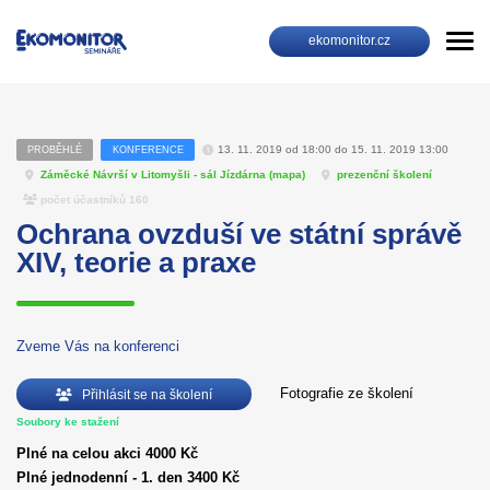
ekomonitor.cz
13. 11. 2019 od 18:00 do 15. 11. 2019 13:00
PROBĚHLÉ
KONFERENCE
Záměcké Návrší v Litomyšli - sál Jízdárna (
mapa
)
prezenční školení
počet účastníků 160
Ochrana ovzduší ve státní správě
XIV, teorie a praxe
Zveme Vás na konferenci
Fotografie ze školení
Přihlásit se na školení
Soubory ke stažení
Plné na celou akci 4000 Kč
Plné jednodenní - 1. den 3400 Kč