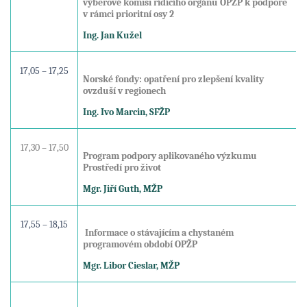
výběrové komisi řídícího orgánu OPŽP k podpoře
v rámci prioritní osy 2
Ing. Jan Kužel
17,05 – 17,25
Norské fondy: opatření pro zlepšení kvality
ovzduší v regionech
Ing. Ivo Marcin, SFŽP
17,30 – 17,50
Program podpory aplikovaného výzkumu
Prostředí pro život
Mgr. Jiří Guth, MŽP
17,55 – 18,15
Informace o stávajícím a chystaném
programovém období OPŽP
Mgr. Libor Cieslar, MŽP