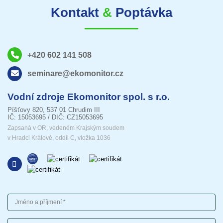
Kontakt
&
Poptávka
+420 602 141 508
seminare@ekomonitor.cz
Vodní zdroje Ekomonitor spol. s r.o.
Píšťovy 820, 537 01 Chrudim III
IČ: 15053695 / DIČ: CZ15053695
Zapsaná v OR, vedeném Krajským soudem
v Hradci Králové, oddíl C, vložka 1036
Jméno a příjmení
Telefon