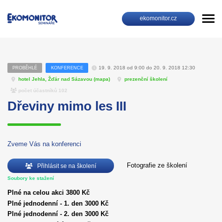
ekomonitor.cz
19. 9. 2018 od 9:00 do 20. 9. 2018 12:30
PROBĚHLÉ
KONFERENCE
hotel Jehla, Žďár nad Sázavou (
mapa
)
prezenční školení
počet účastníků 102
Dřeviny mimo les III
Zveme Vás na konferenci
Fotografie ze školení
Přihlásit se na školení
Soubory ke stažení
Plné na celou akci 3800 Kč
Plné jednodenní - 1. den 3000 Kč
Plné jednodenní - 2. den 3000 Kč