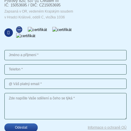
Píšťovy 820, 537 01 Chrudim III
IČ: 15053695 / DIČ: CZ15053695
Zapsaná v OR, vedeném Krajským soudem
v Hradci Králové, oddíl C, vložka 1036
Jméno a příjmení
Telefon
Váš platný email
Vaše sdělení
Odeslat
Informace o ochraně OÚ