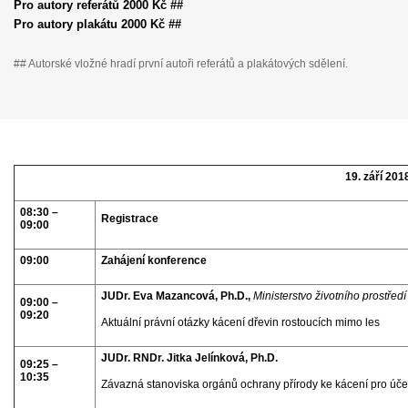
Pro autory referátů 2000 Kč ##
Pro autory plakátu 2000 Kč ##
## Autorské vložné hradí první autoři referátů a plakátových sdělení.
19. září 201
08:30 –
Registrace
09:00
09:00
Zahájení konference
JUDr. Eva Mazancová, Ph.D.,
Ministerstvo životního prostředí
09:00 –
09:20
Aktuální právní otázky kácení dřevin rostoucích mimo les
JUDr. RNDr. Jitka Jelínková, Ph.D.
09:25 –
10:35
Závazná stanoviska orgánů ochrany přírody ke kácení pro účel