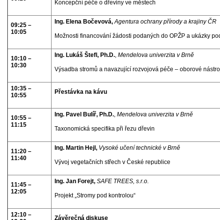
Koncepční péče o dřeviny ve městech
Ing. Elena Bočevová,
Agentura ochrany přírody a krajiny ČR
09:25 –
10:05
Možnosti financování žádosti podaných do OPŽP a ukázky po
Ing. Lukáš Štefl, Ph.D.
,
Mendelova univerzita v Brně
10:10 –
10:30
Výsadba stromů a navazující rozvojová péče – oborové nástroj
10:35 –
Přestávka na kávu
10:55
Ing. Pavel Bulíř, Ph.D.
,
Mendelova univerzita v Brně
10:55 –
11:15
Taxonomická specifika při řezu dřevin
Ing. Martin Hejl,
Vysoké učení technické v Brně
11:20 –
11:40
Vývoj vegetačních střech v České republice
Ing. Jan Forejt,
SAFE TREES, s.r.o.
11:45 –
12:05
Projekt „Stromy pod kontrolou“
12:10 –
Závěrečná diskuse