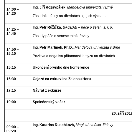
Ing. Jiří Rozsypálek
,
Mendelova univerzita v Brně
14:00 –
14:20
Zásadní defekty na dřevinách a jejich význam
Ing. Petr Růžička
,
BAOBAB – péče o zeleň, s. r. o.
14:25 –
14:45
Zásady péče o senescentní dřeviny
Ing. Petr Martinek, Ph.D
.,
Mendelova univerzita v Brně
14:50 –
15:10
Pozitiva a negativa přítomnosti hmyzu na dřevinách
15:15
Ukončení prvního dne konference
15:30
Odjezd na exkurzi na Zelenou Horu
17:15
Návrat z exkurze
19:00
Společenský večer
20. září 201
Ing. Katarína Ruschková,
Magistrát města Jihlavy
09:00 –
09:20