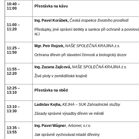
10:40 –
Přestávka na kávu
11:00
Ing. Pavel Korábek,
Česká inspekce životního prostředí
11:00 –
11:20
Přestupky, jiné správní delikty a sankce při ochraně a povolo
aj.)
Mgr. Petr Rejzek,
NAŠE SPOLEČNÁ KRAJINA z.s.
11:25 –
11:50
Ochrana dřevin při stavební činnosti a biologický dozor
Ing. Zuzana Zajícová,
NAŠE SPOLEČNÁ KRAJINA z.s.
11:55 –
12:20
Živé ploty v zemědělské krajině
12:25 –
Přestávka na oběd
13:10
Ladislav Kejha,
KEJHA – SUK Zahradnické služby
13:10 –
13:30
Zásady správné výsadby dřevin ve městě
Ing. Pavel Wágner
,
Arbonet, s.r.o.
13:35 –
13:55
Jak správně vychovávat mladé dřeviny