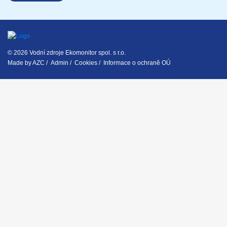
© 2026 Vodní zdroje Ekomonitor spol. s r.o.
Made by
AZC
/
Admin
/
Cookies
/
Informace o ochraně OÚ