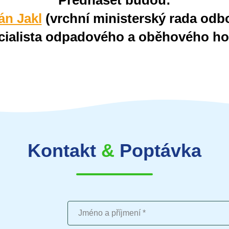
Přednášet budou:
án Jakl
(vrchní ministerský rada od
cialista odpadového a oběhového ho
Kontakt
&
Poptávka
Jméno a příjmení