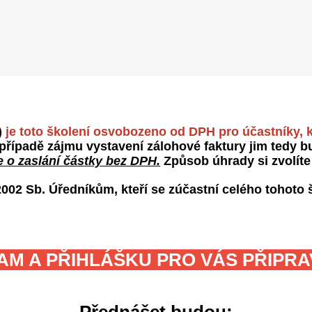
)
je toto školení osvobozeno od DPH pro účastníky, kt
případě zájmu vystavení zálohové faktury jim tedy 
 o zaslání částky bez DPH.
Způsob úhrady si zvolíte 
2002 Sb. Úředníkům, kteří se zúčastní celého tohoto
M A PŘIHLÁŠKU PRO VÁS PŘIPR