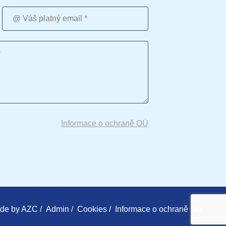
Váš platný email
Informace o ochraně OÚ
de by
AZC
/
Admin
/
Cookies
/
Informace o ochraně OÚ