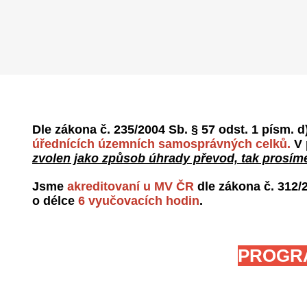
Dle zákona č. 235/2004 Sb. § 57 odst. 1 písm. d
úřednících územních samosprávných celků.
V 
zvolen jako způsob úhrady převod, tak prosíme
Jsme
akreditovaní u MV ČR
dle zákona č. 312/
o délce
6 vyučovacích hodin
.
PROGRA