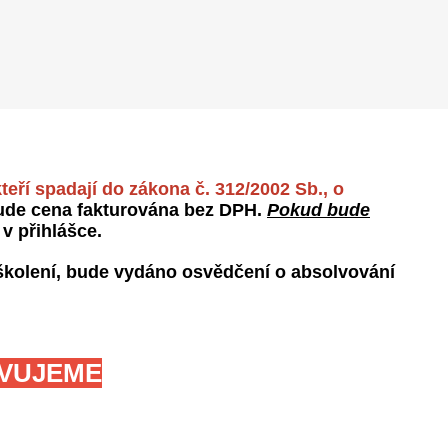
eří spadají do zákona č. 312/2002 Sb., o
bude cena fakturována bez DPH.
Pokud bude
v přihlášce.
 školení, bude vydáno osvědčení o absolvování
AVUJEME