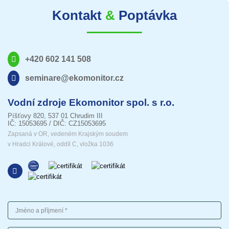
Kontakt
&
Poptávka
+420 602 141 508
seminare@ekomonitor.cz
Vodní zdroje Ekomonitor spol. s r.o.
Píšťovy 820, 537 01 Chrudim III
IČ: 15053695 / DIČ: CZ15053695
Zapsaná v OR, vedeném Krajským soudem
v Hradci Králové, oddíl C, vložka 1036
Jméno a příjmení