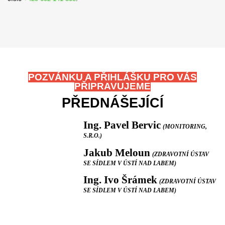
POZVÁNKU A PŘIHLÁŠKU PRO VÁS
PŘIPRAVUJEME
PŘEDNÁŠEJÍCÍ
Ing. Pavel Bervic
(MONITORING,
S.R.O.)
Jakub Meloun
(ZDRAVOTNÍ ÚSTAV
SE SÍDLEM V ÚSTÍ NAD LABEM)
Ing. Ivo Šrámek
(ZDRAVOTNÍ ÚSTAV
SE SÍDLEM V ÚSTÍ NAD LABEM)