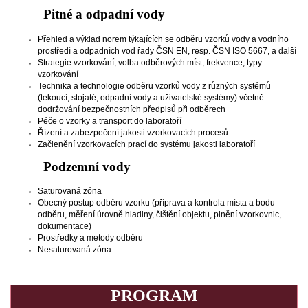
Pitné a odpadní vody
Přehled a výklad norem týkajících se odběru vzorků vody a vodního
prostředí a odpadních vod řady ČSN EN, resp. ČSN ISO 5667, a další
Strategie vzorkování, volba odběrových míst, frekvence, typy
vzorkování
Technika a technologie odběru vzorků vody z různých systémů
(tekoucí, stojaté, odpadní vody a uživatelské systémy) včetně
dodržování bezpečnostních předpisů při odběrech
Péče o vzorky a transport do laboratoří
Řízení a zabezpečení jakosti vzorkovacích procesů
Začlenění vzorkovacích prací do systému jakosti laboratoří
Podzemní vody
Saturovaná zóna
Obecný postup odběru vzorku (příprava a kontrola místa a bodu
odběru, měření úrovně hladiny, čištění objektu, plnění vzorkovnic,
dokumentace)
Prostředky a metody odběru
Nesaturovaná zóna
PROGRAM