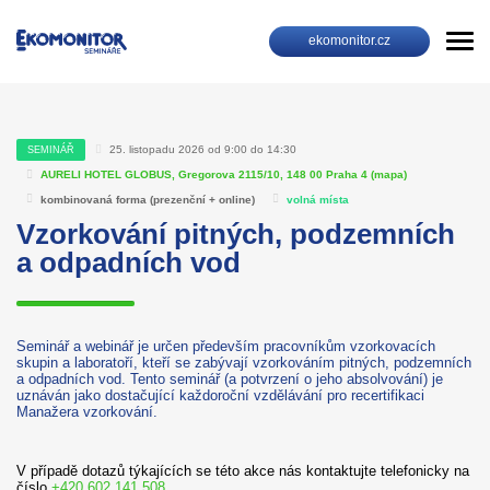
ekomonitor.cz
25. listopadu 2026 od 9:00 do 14:30
SEMINÁŘ
AURELI HOTEL GLOBUS, Gregorova 2115/10, 148 00 Praha 4 (
mapa
)
kombinovaná forma (prezenční + online)
volná místa
Vzorkování pitných, podzemních
a odpadních vod
Seminář a webinář je určen především pracovníkům vzorkovacích
skupin a laboratoří, kteří se zabývají vzorkováním pitných, podzemních
a odpadních vod. Tento seminář (a potvrzení o jeho absolvování) je
uznáván jako dostačující každoroční vzdělávání pro recertifikaci
Manažera vzorkování.
V případě dotazů týkajících se této akce nás kontaktujte telefonicky na
číslo
+420 602 141 508
.