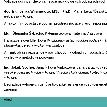
Validace účinnosti dekontaminace recyklovaných odpadních vod
doc. Ing. Lenka Wimmerová, MSc., Ph.D.,
Martin Lexa
(Česká 
univerzita v Praze)
5
Analýzy mikroplastů ve vodním prostředí pro účely jejich reporting
Mgr. Štěpánka Šabacká,
Kateřina Sovová, Kateřina Vraštilová,
Hana Zvěřinová Mlejnková
(
Výzkumný ústav vodohospodářský T.
0
Masaryka, veřejná výzkumná instituce)
Antimikrobiální rezistence v povrchových a odpadních vodách ČR
výsledky a metodické porovnání
Ing. Jakub Sochor,
Jana Říhová Ambrožová, Jana Bartáčková
(
vysoké učení technické v Praze, Vysoká škola chemicko-technol
v Praze)
5
Degradace vybraných genů antibiotické rezistence vysokoenerg
zářením
0
oběd