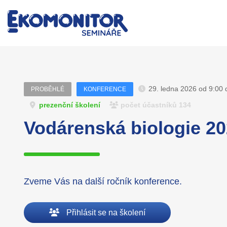
29. ledna 2026 od 9:00 
PROBĚHLÉ
KONFERENCE
prezenční školení
počet účastníků 134
Vodárenská biologie 2
Zveme Vás na další ročník konference.
Přihlásit se na školení