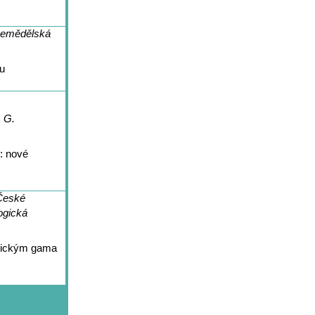
zemědělská
u
 G.
: nové
České
ogická
etickým gama