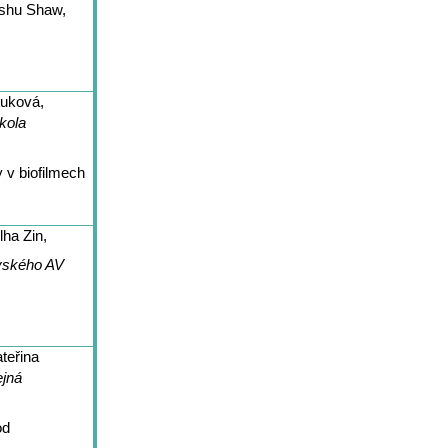
nshu Shaw,
uková,
kola
y v biofilmech
ha Zin,
ovského AV
teřina
jná
od