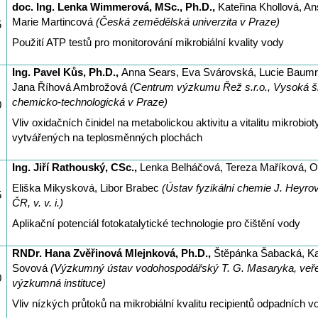
doc. Ing. Lenka Wimmerová, MSc., Ph.D.,
Kateřina Khollová, A
Marie Martincová
(Česká zemědělská univerzita v Praze)
5
Použití ATP testů pro monitorování mikrobiální kvality vody
Ing. Pavel Kůs, Ph.D.,
Anna Sears, Eva Svárovská, Lucie Baumr
Jana Říhová Ambrožová
(Centrum výzkumu Řež s.r.o., Vysoká š
chemicko-technologická v Praze)
0
Vliv oxidačních činidel na metabolickou aktivitu a vitalitu mikrobiot
vytvářených na teplosměnných plochách
Ing. Jiří Rathouský, CSc.,
Lenka Belháčová, Tereza Maříková, Ol
Eliška Mikysková, Libor Brabec
(Ústav fyzikální chemie J. Heyr
5
ČR, v. v. i.)
Aplikační potenciál fotokatalytické technologie pro čištění vody
RNDr. Hana Zvěřinová Mlejnková, Ph.D.,
Štěpánka Šabacká, Ka
Sovová
(Výzkumný ústav vodohospodářský T. G. Masaryka, veře
0
výzkumná instituce)
Vliv nízkých průtoků na mikrobiální kvalitu recipientů odpadních v