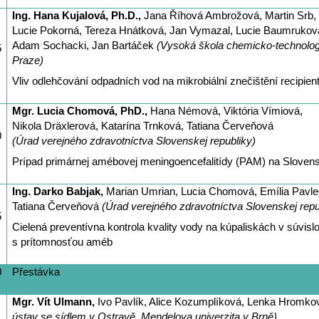
Ing. Hana Kujalová, Ph.D.,
Jana Říhová Ambrožová, Martin Srb,
Lucie Pokorná, Tereza Hnátková, Jan Vymazal, Lucie Baumrukov
Adam Sochacki, Jan Bartáček
(
Vysoká škola chemicko-technolog
5
Praze
)
Vliv odlehčování odpadních vod na mikrobiální znečištění recipien
Mgr. Lucia Chomová, PhD.,
Hana Némová, Viktória Vímiová,
Nikola Dräxlerová, Katarína Trnková, Tatiana Červeňová
0
(Úrad verejného zdravotníctva Slovenskej republiky)
Prípad primárnej amébovej meningoencefalitídy (PAM) na Sloven
Ing. Darko Babjak,
Marian Umrian, Lucia Chomová, Emília Pavle
Tatiana Červeňová
(Úrad verejného zdravotníctva Slovenskej repu
5
Cielená preventívna kontrola kvality vody na kúpaliskách v súvislo
s prítomnosťou améb
0
Přestávka
Mgr. Vít Ulmann,
Ivo Pavlík, Alice Kozumplíková, Lenka Hromko
ústav se sídlem v Ostravě, Mendelova univerzita v Brně)