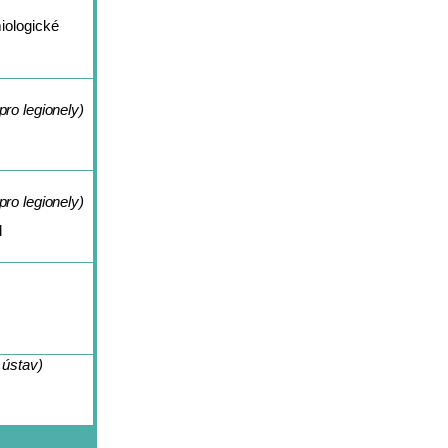
iologické
pro legionely)
pro legionely)
l
 ústav)