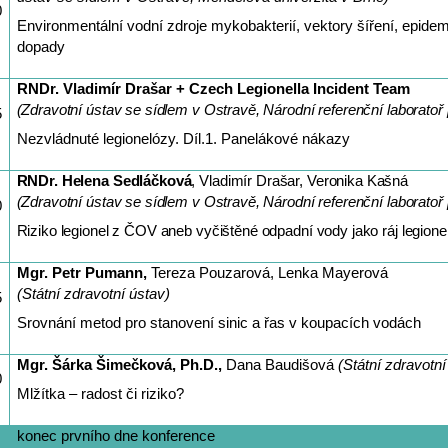
0
Environmentální vodní zdroje mykobakterií, vektory šíření, epidem
dopady
RNDr. Vladimír Drašar + Czech Legionella Incident Team
(Zdravotní ústav se sídlem v Ostravě, Národní referenční laboratoř 
5
Nezvládnuté legionelózy. Díl.1. Panelákové nákazy
RNDr. Helena Sedláčková
, Vladimír Drašar, Veronika Kašná
(Zdravotní ústav se sídlem v Ostravě, Národní referenční laboratoř 
0
Riziko legionel z ČOV aneb vyčištěné odpadní vody jako ráj legione
Mgr. Petr Pumann,
Tereza Pouzarová, Lenka Mayerová
(Státní zdravotní ústav)
5
Srovnání metod pro stanovení sinic a řas v koupacích vodách
Mgr. Šárka Šimečková, Ph.D.,
Dana Baudišová
(Státní zdravotní
0
Mlžítka ‒ radost či riziko?
konec prvního dne konference