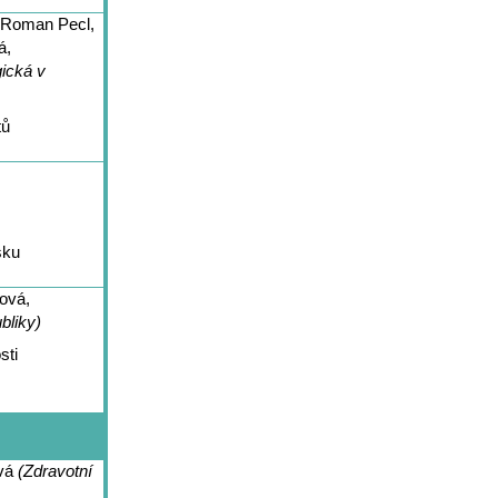
 Roman Pecl,
á,
ická v
tů
sku
ová,
bliky)
sti
vá
(Zdravotní