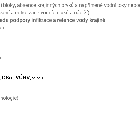
í bloky, absence krajinných prvků a napřímené vodní toky nepo
šení a eutrofizace vodních toků a nádrží)
du podpory infiltrace a retence vody krajině
ou
ů
, CSc., VÚRV, v. v. i.
inologie)