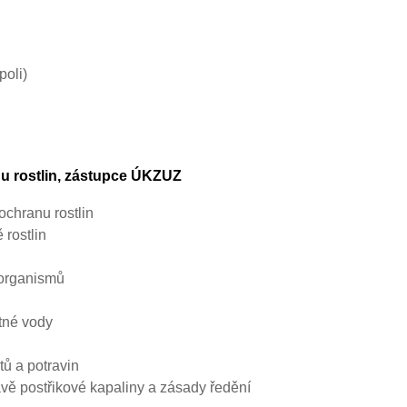
poli)
 rostlin,
zástupce ÚKZUZ
chranu rostlin
rostlin
 organismů
itné vody
tů a potravin
vě postřikové kapaliny a zásady ředění