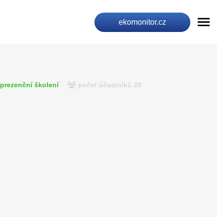
ekomonitor.cz
prezenční školení
počet účastníků 20