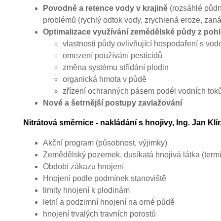
Povodně a retence vody v krajině
(rozsáhlé půdn
problémů (rychlý odtok vody, zrychlená eroze, zaná
Optimalizace využívání zemědělské půdy z pohle
vlastnosti půdy ovlivňující hospodaření s vod
omezení používání pesticidů
změna systému střídání plodin
organická hmota v půdě
zřízení ochranných pásem podél vodních tok
N
ové a šetrnější postupy zavlažování
Nitrátová směrnice - nakládání s hnojivy
, Ing. Jan Klír
Akční program (působnost, výjimky)
Zemědělský pozemek, dusíkatá hnojivá látka (term
Období zákazu hnojení
Hnojení podle podmínek stanoviště
limity hnojení k plodinám
letní a podzimní hnojení na orné půdě
hnojení trvalých travních porostů