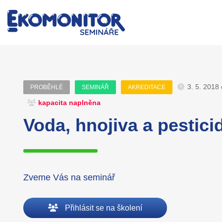
3. 5. 2018
PROBĚHLÉ
SEMINÁŘ
AKREDITACE
kapacita naplněna
Voda, hnojiva a pestici
Zveme Vás na seminář
Přihlásit se na školení