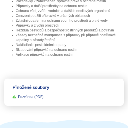
Požadavky k zabezpečení správné praxe v ochraně rostlin
Přípravky a další prostředky na ochranu rostlin
Ochrana včel, zvěře, vodních a dalších necílových organismů
Omezení použití přípravků v určených oblastech
Zvláštní opatření na ochranu vodního prostředí a pitné vody
Přípravky a životní prostředí
Rezidua pesticidů a bezpečnost rostlinných produktů a potravin
Zásady bezpečné manipulace s přípravky při přípravě postřikové
kapaliny a zásady ředění
Nakládání s pesticidními odpady
Skladování přípravků na ochranu rostlin
Aplikace přípravků na ochranu rostlin
Přiložené soubory
Pozvánka
(PDF)