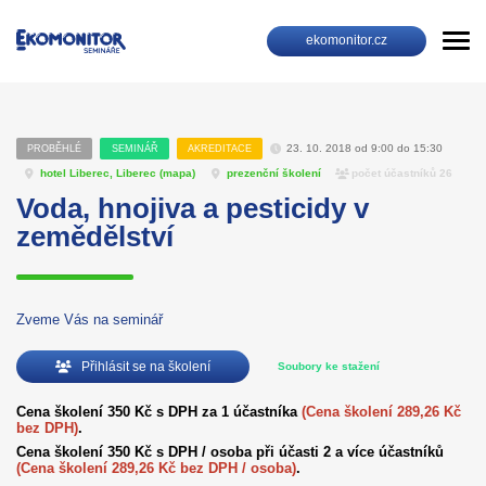
ekomonitor.cz
23. 10. 2018 od 9:00 do 15:30
PROBĚHLÉ
SEMINÁŘ
AKREDITACE
hotel Liberec, Liberec (
mapa
)
prezenční školení
počet účastníků 26
Voda, hnojiva a pesticidy v
zemědělství
Zveme Vás na seminář
Přihlásit se na školení
Soubory ke stažení
Cena školení 350 Kč s DPH za 1 účastníka
(Cena školení 289,26 Kč
bez DPH)
.
Cena školení 350 Kč s DPH / osoba při účasti 2 a více účastníků
(Cena školení 289,26 Kč bez DPH / osoba)
.