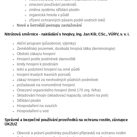
omezení používání pesticidů
změna systému střídání plodin
organická hmota v půdě
zřízení ochranných pásem podél vodních toků
N
ové a šetrnější postupy zavlažování
Nitrátová směrnice - nakládání s hnojivy
, Ing. Jan Klír, CSc., VÚRV, v. v. i.
Akční program (působnost, výjimky)
Zemědělský pozemek, dusíkatá hnojivá látka (terminologie)
Období zákazu hnojení
Hnojení podle podmínek stanoviště
limity hnojení k plodinám
letní a podzimní hnojení na orné půdě
hnojení trvalých travních porostů
zákaz hnojení za nevhodných půdních podmínek
požadavek na rovnoměrné hnojení
Omezení organického hnojení (limit 170 org. N/ha)
Skladování hnojiv (skladovací kapacity, uložení na poli)
Střídání plodin
Hospodaření na svazích
Hospodaření u vod
Správné a bezpečné používání prostředků na ochranu rostlin,
zástupce
ÚKZUZ
Obecné a právní podmínky používání přípravků na ochranu rostlin