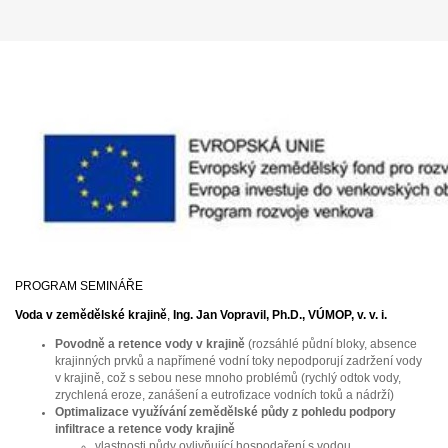
PROGRAM SEMINÁŘE
Voda v zemědělské krajině
,
Ing. Jan Vopravil, Ph.D., VÚMOP, v. v. i.
Povodně a retence vody v krajině
(rozsáhlé půdní bloky, absence
krajinných prvků a napřímené vodní toky nepodporují zadržení vody
v krajině, což s sebou nese mnoho problémů (rychlý odtok vody,
zrychlená eroze, zanášení a eutrofizace vodních toků a nádrží)
Optimalizace využívání zemědělské půdy z pohledu podpory
infiltrace a retence vody krajině
vlastnosti půdy ovlivňující hospodaření s vodou