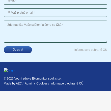
Váš platný email
Vaše sdělení
Odeslat
Informace o ochraně OÚ
© 2026 Vodní zdroje Ekomonitor spol. s r.o.
Made by
AZC
/
Admin
/
Cookies
/
Informace o ochraně OÚ