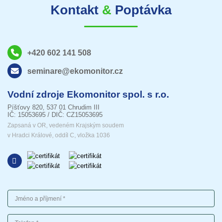
Kontakt
&
Poptávka
+420 602 141 508
seminare@ekomonitor.cz
Vodní zdroje Ekomonitor spol. s r.o.
Píšťovy 820, 537 01 Chrudim III
IČ: 15053695 / DIČ: CZ15053695
Zapsaná v OR, vedeném Krajským soudem
v Hradci Králové, oddíl C, vložka 1036
Jméno a příjmení
Telefon