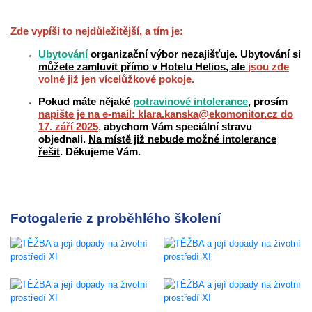
Zde vypíši to nejdůležitější, a tím je:
Ubytování
organizační výbor nezajišťuje.
Ubytování si
můžete zamluvit přímo v Hotelu Helios, ale
jsou zde
volné již jen vícelůžkové pokoje.
Pokud máte nějaké
potravinové intolerance
, prosím
napište je na e-mail: klara.kanska@ekomonitor.cz do
17. září 2025
,
abychom Vám speciální stravu
objednali.
Na místě již nebude možné intolerance
řešit
. Děkujeme Vám.
Fotogalerie z proběhlého školení