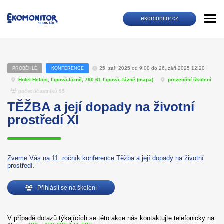
ekomonitor.cz
25. září 2025 od 9:00 do 26. září 2025 12:20
PROBĚHLÉ
KONFERENCE
Hotel Helios, Lipová-lázně, 790 61 Lipová–lázně (
mapa
)
prezenční školení
počet účastníků 55
TĚŽBA a její dopady na životní
prostředí XI
Zveme Vás na 11. ročník konference Těžba a její dopady na životní
prostředí.
Přihlásit se na školení
V případě dotazů týkajících se této akce nás kontaktujte telefonicky na