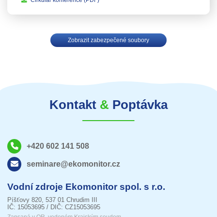
Zobrazit zabezpečené soubory
Kontakt
&
Poptávka
+420 602 141 508
seminare@ekomonitor.cz
Vodní zdroje Ekomonitor spol. s r.o.
Píšťovy 820, 537 01 Chrudim III
IČ: 15053695 / DIČ: CZ15053695
Zapsaná v OR, vedeném Krajským soudem