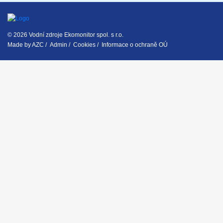
© 2026 Vodní zdroje Ekomonitor spol. s r.o.
Made by
AZC
/
Admin
/
Cookies
/
Informace o ochraně OÚ