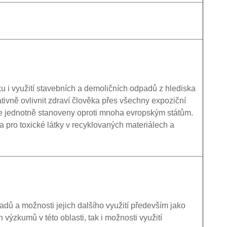
ku i využití stavebních a demoličních odpadů z hlediska
tivně ovlivnit zdraví člověka přes všechny expoziční
ce jednotně stanoveny oproti mnoha evropským státům.
pro toxické látky v recyklovaných materiálech a
dů a možnosti jejich dalšího využití především jako
ýzkumů v této oblasti, tak i možnosti využití