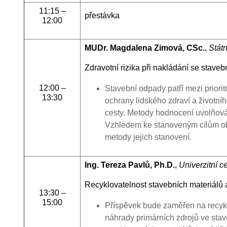
11:15 –
přestávka
12:00
MUDr
. Magdalena Zimová, CSc.
,
Státn
Zdravotní rizika při nakládání se stave
12:00 –
Stavební odpady patří mezi priorit
13:30
ochrany lidského zdraví a životníh
cesty. Metody hodnocení uvolňová
Vzhledem ke stanoveným cílům obě
metody jejich stanovení.
Ing. Tereza Pavlů, Ph.D.
,
Univerzitní 
Recyklovatelnost stavebních materiálů a 
13:30 –
15:00
Příspěvek bude zaměřen na recyklo
náhrady primárních zdrojů ve stav