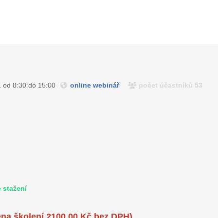
1 od 8:30 do 15:00
online webinář
počet účastníků 53
 stažení
ena školení 2100,00 Kč bez DPH)
.