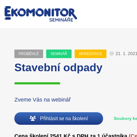
21. 1. 202
PROBĚHLÉ
SEMINÁŘ
AKREDITACE
Stavební odpady
Zveme Vás na webinář
Přihlásit se na školení
Soubory ke
Cena školení 2541 Kč s DPH za 1 účastníka
(C