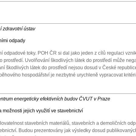
í zdravotní ústav
bními odpady
ní odpadové toky. POH ČR si dal jako jeden z cílů regulaci vzni
o prostředí. Uvolňování škodlivých látek do prostředí může nega
ní škodlivých látek do prostředí nejsou dosud v České republi
hového hospodářství je nezbytné urychleně vypracovat kritéria 
centrum energeticky efektivních budov ČVUT v Praze
možnosti jejich využití ve stavebnictví
vatelnost stavebních materiálů, stavebních a demoličních odpa
ebnictví. Budou prezentovány jak výsledky dosud publikovaných v