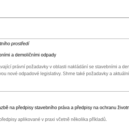
tního prostředí
vebními a demoličními odpady
ající právní požadavky v oblasti nakládání se stavebními a dem
pravou nové odpadové legislativy. Shrne také požadavky a aktuáln
bě na předpisy stavebního práva a předpisy na ochranu životn
ředpisy aplikované v praxi včetně několika příkladů.