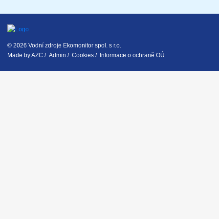
© 2026 Vodní zdroje Ekomonitor spol. s r.o.
Made by
AZC
/
Admin
/
Cookies
/
Informace o ochraně OÚ