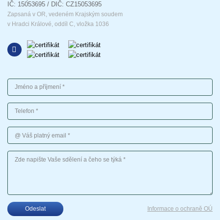
IČ: 15053695 / DIČ: CZ15053695
Zapsaná v OR, vedeném Krajským soudem
v Hradci Králové, oddíl C, vložka 1036
Jméno a příjmení
Telefon
Váš platný email
Vaše sdělení
Odeslat
Informace o ochraně OÚ