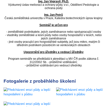
Ing. Jan Vopravil, Ph.D.
Výzkumný ústav meliorací a ochrany půdy, v.v.i., Oddělení Pedologie a
ochrana půdy
Ing. Jan Petrů
Česká zemědělská univerzita v Praze, Katedra biotechnických úprav krajiny
Seminář je určen pro
- zemědělské podnikatele, jejich zaměstnance nebo spolupracující osoby
- vlastníky zemědělské a lesní půdy nebo osoby hospodařící v lesích, nebo
jejich zaměstnance
- jiné osoby pracující pro hospodářské subjekty, jež jsou mikro, malým či
středním podnikem působícím ve venkovských oblastech
Upozornění pro úředníky a vedoucí úředníky
Program semináře se předkládá k akreditaci u MV ČR podle zákona č.
312/2002 Sb. - průběžné vzdělávání;
- průběžné vzdělávání pro vedoucí úředníky.
Fotogalerie z proběhlého školení