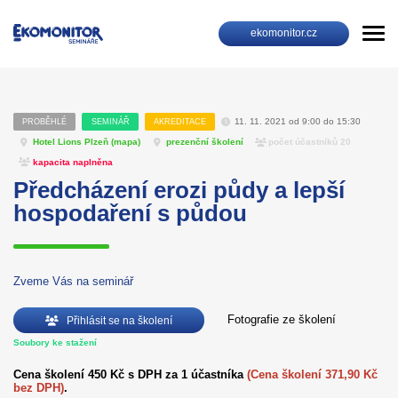
ekomonitor.cz
11. 11. 2021 od 9:00 do 15:30
PROBĚHLÉ
SEMINÁŘ
AKREDITACE
Hotel Lions Plzeň (
mapa
)
prezenční školení
počet účastníků 20
kapacita naplněna
Předcházení erozi půdy a lepší
hospodaření s půdou
Zveme Vás na seminář
Fotografie ze školení
Přihlásit se na školení
Soubory ke stažení
Cena školení 450 Kč s DPH za 1 účastníka
(Cena školení 371,90 Kč
bez DPH)
.