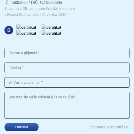
IČ: 15053695 / DIČ: CZ15053695
Zapsaná v OR, vedeném Krajským soudem
v Hradci Králové, oddíl C, vložka 1036
Jméno a příjmení
Telefon
Váš platný email
Vaše sdělení
Odeslat
Informace o ochraně OÚ