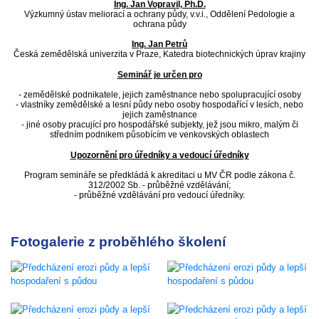
Ing. Jan Vopravil, Ph.D.
Výzkumný ústav meliorací a ochrany půdy, v.v.i., Oddělení Pedologie a
ochrana půdy
Ing. Jan Petrů
Česká zemědělská univerzita v Praze, Katedra biotechnických úprav krajiny
Seminář je určen pro
- zemědělské podnikatele, jejich zaměstnance nebo spolupracující osoby
- vlastníky zemědělské a lesní půdy nebo osoby hospodařící v lesích, nebo
jejich zaměstnance
- jiné osoby pracující pro hospodářské subjekty, jež jsou mikro, malým či
středním podnikem působícím ve venkovských oblastech
Upozornění pro úředníky a vedoucí úředníky
Program semináře se předkládá k akreditaci u MV ČR podle zákona č.
312/2002 Sb. - průběžné vzdělávání;
- průběžné vzdělávání pro vedoucí úředníky.
Fotogalerie z proběhlého školení