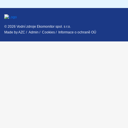
© 2026 Vodní zdroje Ekomonitor spol. s r.o.
Made by
AZC
/
Admin
/
Cookies
/
Informace o ochraně OÚ