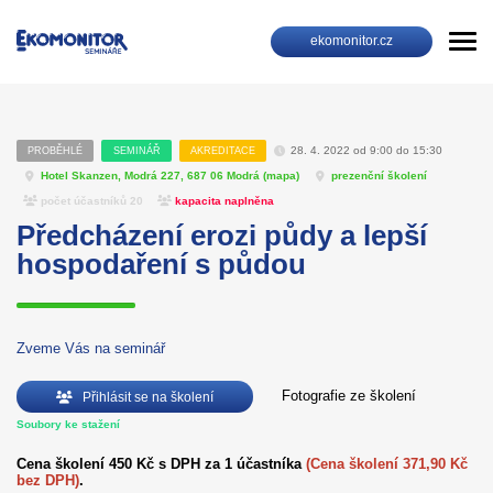
ekomonitor.cz
28. 4. 2022 od 9:00 do 15:30
PROBĚHLÉ
SEMINÁŘ
AKREDITACE
Hotel Skanzen, Modrá 227, 687 06 Modrá (
mapa
)
prezenční školení
počet účastníků 20
kapacita naplněna
Předcházení erozi půdy a lepší
hospodaření s půdou
Zveme Vás na seminář
Fotografie ze školení
Přihlásit se na školení
Soubory ke stažení
Cena školení 450 Kč s DPH za 1 účastníka
(Cena školení 371,90 Kč
bez DPH)
.