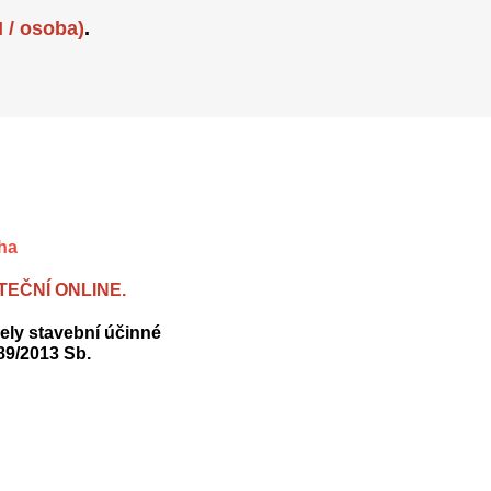
 / osoba)
.
aha
EČNÍ ONLINE.
čely stavební účinné
189/2013 Sb.