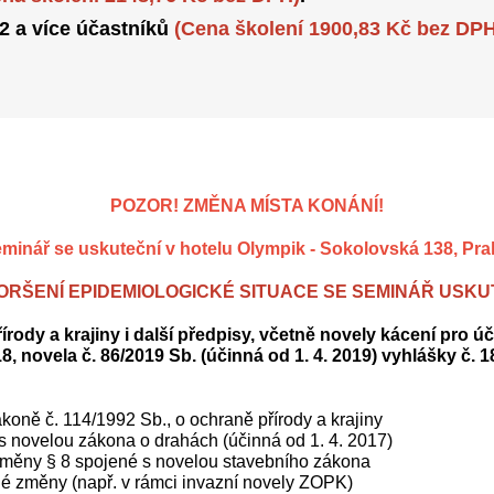
 2 a více účastníků
(Cena školení 1900,83 Kč bez DPH
POZOR! ZMĚNA MÍSTA KONÁNÍ!
minář se uskuteční v hotelu Olympik - Sokolovská 138, Pr
ORŠENÍ EPIDEMIOLOGICKÉ SITUACE SE SEMINÁŘ USKUT
rody a krajiny i další předpisy, včetně novely kácení pro ú
18, novela č. 86/2019 Sb. (účinná od 1. 4. 2019) vyhlášky č. 
ákoně č. 114/1992 Sb., o ochraně přírody a krajiny
s novelou zákona o drahách (účinná od 1. 4. 2017)
 změny § 8 spojené s novelou stavebního zákona
ané změny (např. v rámci invazní novely ZOPK)