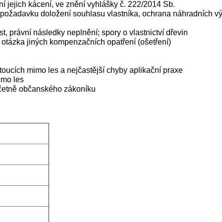
í jejich kácení, ve znění vyhlášky č. 222/2014 Sb.
 z požadavku doložení souhlasu vlastníka, ochrana náhradních v
t, právní následky neplnění; spory o vlastnictví dřevin
 otázka jiných kompenzačních opatření (ošetření)
toucích mimo les a nejčastější chyby aplikační praxe
imo les
včetně občanského zákoníku