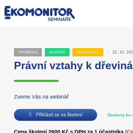
15. 10. 20
PROBĚHLÉ
SEMINÁŘ
AKREDITACE
Právní vztahy k dřevin
Zveme Vás na webinář
Přihlásit se na školení
Soubory ke 
Cena školení 2600 Kč s DPH za 1 účastníka
(C