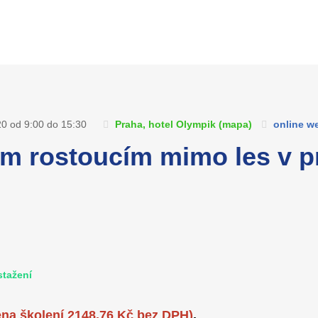
20 od 9:00 do 15:30
Praha, hotel Olympik (
mapa
)
online w
ám rostoucím mimo les v p
stažení
ena školení 2148,76 Kč bez DPH)
.