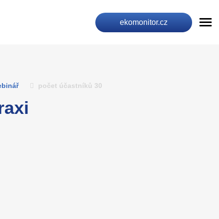
ekomonitor.cz
ebinář
počet účastníků 30
raxi