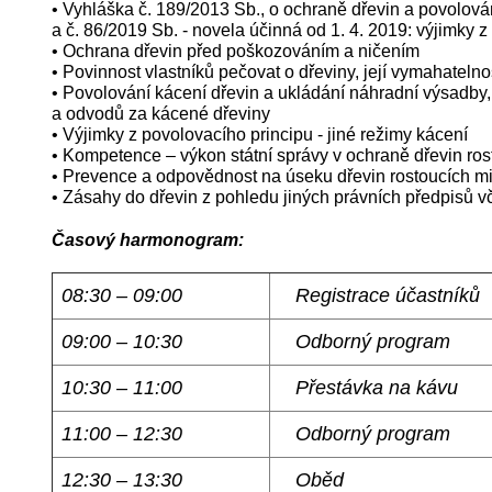
• Vyhláška č. 189/2013 Sb., o ochraně dřevin a povolován
a č. 86/2019 Sb. - novela účinná od 1. 4. 2019: výjimky
• Ochrana dřevin před poškozováním a ničením
• Povinnost vlastníků pečovat o dřeviny, její vymahatelnos
• Povolování kácení dřevin a ukládání náhradní výsadby,
a odvodů za kácené dřeviny
• Výjimky z povolovacího principu - jiné režimy kácení
• Kompetence – výkon státní správy v ochraně dřevin ros
• Prevence a odpovědnost na úseku dřevin rostoucích m
• Zásahy do dřevin z pohledu jiných právních předpisů 
Časový harmonogram:
08:30 – 09:00
Registrace účastníků
09:00 – 10:30
Odborný program
10:30 – 11:00
Přestávka na kávu
11:00 – 12:30
Odborný program
12:30 – 13:30
Oběd