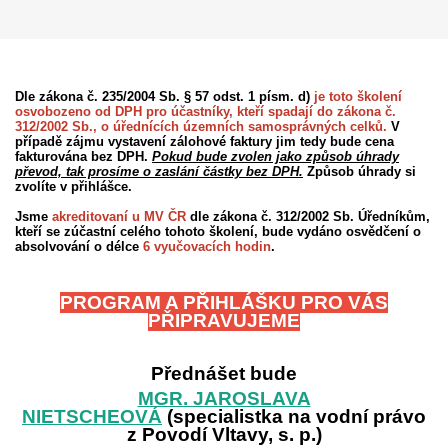
Dle zákona č. 235/2004 Sb. § 57 odst. 1 písm. d)
je toto školení
osvobozeno od DPH pro účastníky, kteří spadají do zákona č.
312/2002 Sb., o úřednících územních samosprávných celků.
V
případě zájmu vystavení zálohové faktury jim tedy bude cena
fakturována bez DPH.
Pokud bude zvolen jako způsob úhrady
převod, tak prosíme o zaslání částky bez DPH.
Způsob úhrady si
zvolíte v přihlášce.
Jsme
akreditovaní u MV ČR
dle zákona č. 312/2002 Sb. Úředníkům,
kteří se zúčastní celého tohoto školení, bude vydáno osvědčení o
absolvování o délce
6 vyučovacích hodin
.
PROGRAM A PŘIHLÁŠKU PRO VÁS
PŘIPRAVUJEME
Přednášet bude
MGR. JAROSLAVA
NIETSCHEOVÁ
(specialistka na vodní právo
z Povodí Vltavy, s. p.)