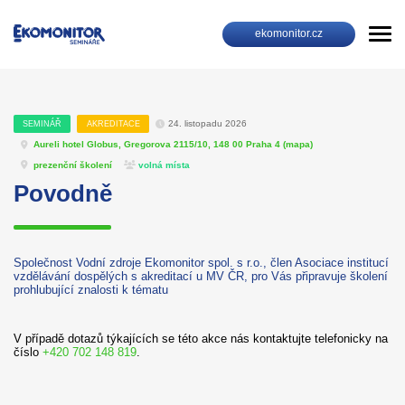
ekomonitor.cz
24. listopadu 2026
SEMINÁŘ
AKREDITACE
Aureli hotel Globus, Gregorova 2115/10, 148 00 Praha 4 (
mapa
)
prezenční školení
volná místa
Povodně
Společnost Vodní zdroje Ekomonitor spol. s r.o., člen Asociace institucí
vzdělávání dospělých s akreditací u MV ČR, pro Vás připravuje školení
prohlubující znalosti k tématu
V případě dotazů týkajících se této akce nás kontaktujte telefonicky na
číslo
+420 702 148 819
.