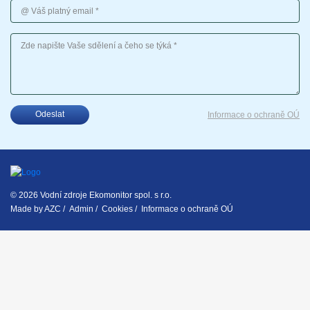
Váš platný email
Vaše sdělení
Odeslat
Informace o ochraně OÚ
© 2026 Vodní zdroje Ekomonitor spol. s r.o.
Made by
AZC
/
Admin
/
Cookies
/
Informace o ochraně OÚ