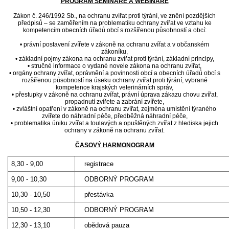
PROGRAM SEMINÁŘE A WEBINÁŘE
Zákon č. 246/1992 Sb., na ochranu zvířat proti týrání, ve znění pozdějších
předpisů – se zaměřením na problematiku ochrany zvířat ve vztahu ke
kompetencím obecních úřadů obcí s rozšířenou působností a obcí:
• právní postavení zvířete v zákoně na ochranu zvířat a v občanském
zákoníku,
• základní pojmy zákona na ochranu zvířat proti týrání, základní principy,
• stručné informace o vydané novele zákona na ochranu zvířat,
• orgány ochrany zvířat, oprávnění a povinnosti obcí a obecních úřadů obcí s
rozšířenou působností na úseku ochrany zvířat proti týrání, vybrané
kompetence krajských veterinárních správ,
• přestupky v zákoně na ochranu zvířat, právní úprava zákazu chovu zvířat,
propadnutí zvířete a zabrání zvířete,
• zvláštní opatření v zákoně na ochranu zvířat, zejména umístění týraného
zvířete do náhradní péče, předběžná náhradní péče,
• problematika úniku zvířat a toulavých a opuštěných zvířat z hlediska jejich
ochrany v zákoně na ochranu zvířat.
ČASOVÝ HARMONOGRAM
8,30 - 9,00
registrace
9,00 - 10,30
ODBORNÝ PROGRAM
10,30 - 10,50
přestávka
10,50 - 12,30
ODBORNÝ PROGRAM
12,30 - 13,10
obědová pauza