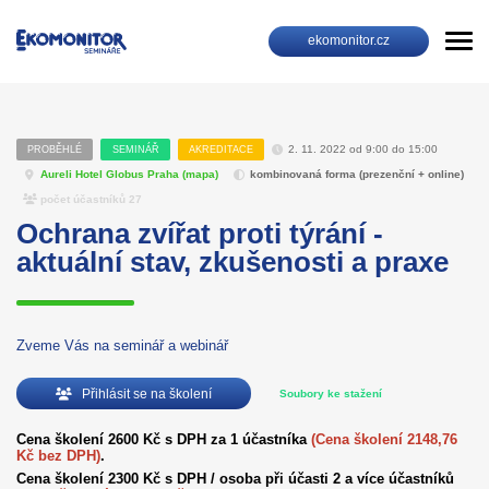
ekomonitor.cz
2. 11. 2022 od 9:00 do 15:00
PROBĚHLÉ
SEMINÁŘ
AKREDITACE
Aureli Hotel Globus Praha (
mapa
)
kombinovaná forma (prezenční + online)
počet účastníků 27
Ochrana zvířat proti týrání -
aktuální stav, zkušenosti a praxe
Zveme Vás na seminář a webinář
Přihlásit se na školení
Soubory ke stažení
Cena školení 2600 Kč s DPH za 1 účastníka
(Cena školení 2148,76
Kč bez DPH)
.
Cena školení 2300 Kč s DPH / osoba při účasti 2 a více účastníků