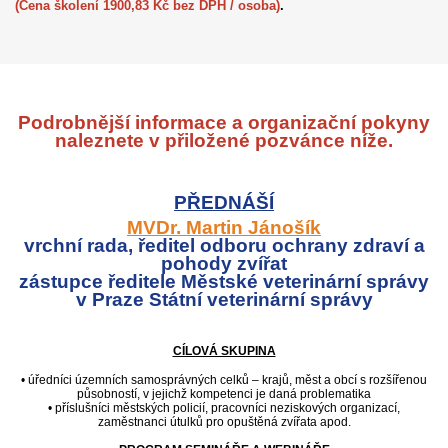
(Cena školení 1900,83 Kč bez DPH / osoba)
.
Podrobnější informace a organizační pokyny
naleznete v přiložené pozvánce níže.
PŘEDNÁŠÍ
MVDr. Martin Jánošík
vrchní rada, ředitel odboru ochrany zdraví a
pohody zvířat
zástupce ředitele Městské veterinární správy
v Praze Státní veterinární správy
CÍLOVÁ SKUPINA
• úředníci územních samosprávných celků – krajů, měst a obcí s rozšířenou
působností, v jejichž kompetenci je daná problematika
• příslušníci městských policií, pracovníci neziskových organizací,
zaměstnanci útulků pro opuštěná zvířata apod.