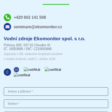
+420 602 141 508
seminare@ekomonitor.cz
Vodní zdroje Ekomonitor spol. s r.o.
Píšťovy 820, 537 01 Chrudim III
IČ: 15053695 / DIČ: CZ15053695
Zapsaná v OR, vedeném Krajským soudem
v Hradci Králové, oddíl C, vložka 1036
Jméno a příjmení
Telefon