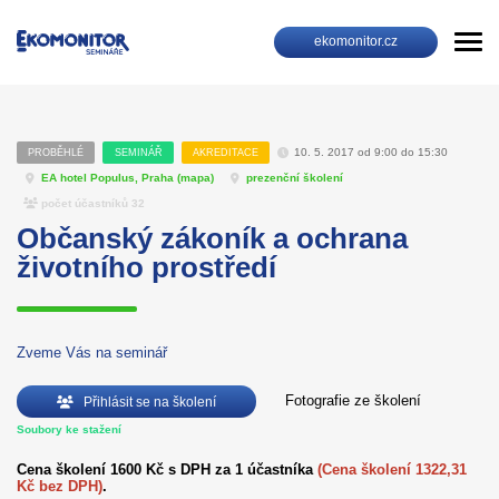
ekomonitor.cz
10. 5. 2017 od 9:00 do 15:30
PROBĚHLÉ
SEMINÁŘ
AKREDITACE
EA hotel Populus, Praha (
mapa
)
prezenční školení
počet účastníků 32
Občanský zákoník a ochrana
životního prostředí
Zveme Vás na seminář
Fotografie ze školení
Přihlásit se na školení
Soubory ke stažení
Cena školení 1600 Kč s DPH za 1 účastníka
(Cena školení 1322,31
Kč bez DPH)
.