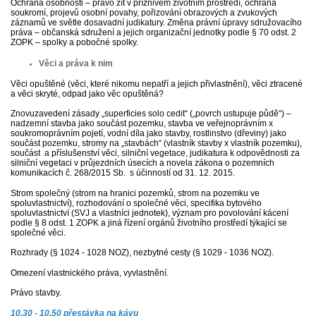
Ochrana osobnosti – právo žít v příznivém životním prostředí, ochrana
soukromí, projevů osobní povahy, pořizování obrazových a zvukových
záznamů ve světle dosavadní judikatury. Změna právní úpravy sdružovacího
práva – občanská sdružení a jejich organizační jednotky podle § 70 odst. 2
ZOPK – spolky a pobočné spolky.
Věci a práva k nim
Věci opuštěné (věci, které nikomu nepatří a jejich přivlastnění), věci ztracené
a věci skryté, odpad jako věc opuštěná?
Znovuzavedení zásady „superficies solo cedit“ („povrch ustupuje půdě“) –
nadzemní stavba jako součást pozemku, stavba ve veřejnoprávním x
soukromoprávním pojetí, vodní díla jako stavby, rostlinstvo (dřeviny) jako
součást pozemku, stromy na „stavbách“ (vlastník stavby x vlastník pozemku),
součást a příslušenství věci, silniční vegetace, judikatura k odpovědnosti za
silniční vegetaci v průjezdních úsecích a novela zákona o pozemních
komunikacích č. 268/2015 Sb. s účinností od 31. 12. 2015.
Strom společný (strom na hranici pozemků, strom na pozemku ve
spoluvlastnictví), rozhodování o společné věci, specifika bytového
spoluvlastnictví (SVJ a vlastníci jednotek), význam pro povolování kácení
podle § 8 odst. 1 ZOPK a jiná řízení orgánů životního prostředí týkající se
společné věci.
Rozhrady (§ 1024 - 1028 NOZ), nezbytné cesty (§ 1029 - 1036 NOZ).
Omezení vlastnického práva, vyvlastnění.
Právo stavby.
10,30 - 10,50 přestávka na kávu