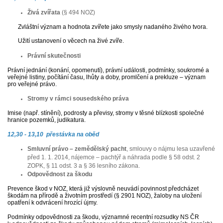
Živá zvířata
(§ 494 NOZ)
Zvláštní význam a hodnota zvířete jako smysly nadaného živého tvora.
Užití ustanovení o věcech na živé zvíře.
Právní skutečnosti
Právní jednání (konání, opomenutí), právní události, podmínky, soukromé a
veřejné listiny, počítání času, lhůty a doby, promlčení a prekluze – význam
pro veřejné právo.
Stromy v rámci sousedského práva
Imise (např. stínění), podrosty a převisy, stromy v těsné blízkosti společné
hranice pozemků, judikatura.
12,30 - 13,10 přestávka na oběd
Smluvní právo – zemědělský pacht
, smlouvy o nájmu lesa uzavřené
před 1. 1. 2014, nájemce – pachtýř a náhrada podle § 58 odst. 2
ZOPK, § 11 odst. 3 a § 36 lesního zákona.
Odpovědnost za škodu
Prevence škod v NOZ, která již výslovně neuvádí povinnost předcházet
škodám na přírodě a životním prostředí (§ 2901 NOZ), žaloby na uložení
opatření k odvrácení hrozící újmy.
Podmínky odpovědnosti za škodu, významné recentní rozsudky NS ČR