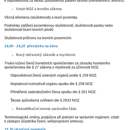
k odpovědnosti za škodu způsobenou pádem stromů (mimolesních, lesních).
Vztah NOZ a lesního zákona
Věcná břemena (služebnosti) a lesní pozemky.
Podmínky zatížení pozemkovou služebností, služebností pastvy nebo
služebností braní lesních plodů.
Služebnost průhonu na lesních pozemcích.
14,00 - 14,20 přestávka na kávu
Nový občanský zákoník a myslivost
Trvání ručení členů honebních společenstev za závazky honebního
společenstva dle § 27 zákona o myslivosti za účinnosti NOZ.
Odpovědnost členů volených orgánů podle § 159 NOZ.
Neplatnost rozhodnutí orgánu spolku dle § 258 NOZ.
Přiměřené zadostiučinění člena spolku dle § 261 NOZ.
Škoda způsobená zvířetem dle § 2933 NOZ.
Rekodifikační novela správního řádu
Terminologické změny, podpůrce při jednání se správním orgánem, vztah
k zástupci účastníka řízení, veřejnoprávní smlouvy.
15,30 ukončení semináře