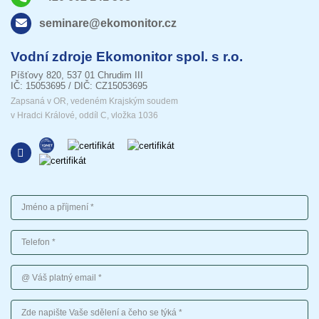
seminare@ekomonitor.cz
Vodní zdroje Ekomonitor spol. s r.o.
Píšťovy 820, 537 01 Chrudim III
IČ: 15053695 / DIČ: CZ15053695
Zapsaná v OR, vedeném Krajským soudem
v Hradci Králové, oddíl C, vložka 1036
Jméno a příjmení
Telefon
Váš platný email
Vaše sdělení