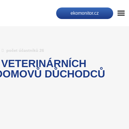
ekomonitor.cz
počet účastníků 26
 VETERINÁRNÍCH
Ě DOMOVŮ DŮCHODCŮ