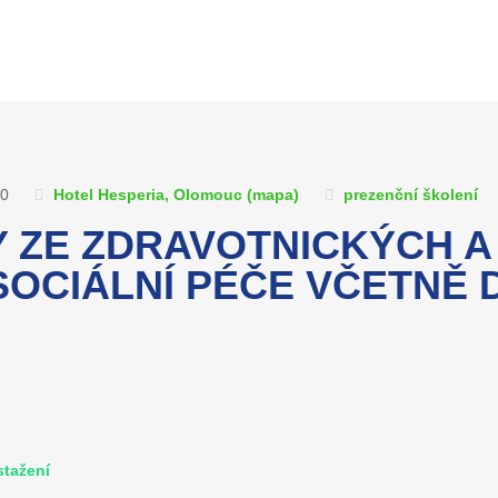
30
Hotel Hesperia, Olomouc (
mapa
)
prezenční školení
 ZE ZDRAVOTNICKÝCH A
Í SOCIÁLNÍ PÉČE VČETN
stažení