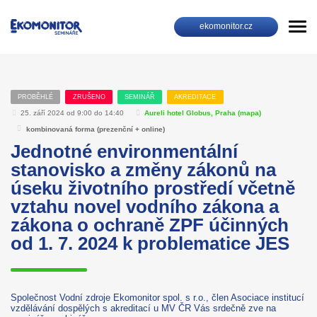
ekomonitor.cz
PROBĚHLÉ
ZRUŠENO
SEMINÁŘ
AKREDITACE
25. září 2024 od 9:00 do 14:40
Aureli hotel Globus, Praha (
mapa
)
kombinovaná forma (prezenční + online)
Jednotné environmentální
stanovisko a změny zákonů na
úseku životního prostředí včetně
vztahu novel vodního zákona a
zákona o ochraně ZPF účinných
od 1. 7. 2024 k problematice JES
Společnost Vodní zdroje Ekomonitor spol. s r.o., člen Asociace institucí
vzdělávání dospělých s akreditací u MV ČR Vás srdečně zve na