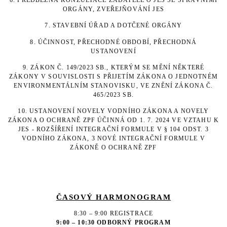
ORGÁNY, ZVEŘEJŇOVÁNÍ JES
7. STAVEBNÍ ÚŘAD A DOTČENÉ ORGÁNY
8. ÚČINNOST, PŘECHODNÉ OBDOBÍ, PŘECHODNÁ
USTANOVENÍ
9. ZÁKON Č. 149/2023 SB., KTERÝM SE MĚNÍ NĚKTERÉ
ZÁKONY V SOUVISLOSTI
S PŘIJETÍM ZÁKONA O JEDNOTNÉM
ENVIRONMENTÁLNÍM STANOVISKU, VE ZNĚNÍ ZÁKONA Č.
465/2023 SB.
10. USTANOVENÍ NOVELY VODNÍHO ZÁKONA A NOVELY
ZÁKONA O OCHRANĚ ZPF ÚČINNÁ OD 1. 7. 2024 VE VZTAHU K
JES - ROZŠÍŘENÍ INTEGRAČNÍ FORMULE V § 104 ODST. 3
VODNÍHO ZÁKONA, 3 NOVÉ INTEGRAČNÍ FORMULE V
ZÁKONĚ O OCHRANĚ ZPF
ČASOVÝ HARMONOGRAM
8:30 – 9:00 REGISTRACE
9:00 – 10:30 ODBORNÝ PROGRAM