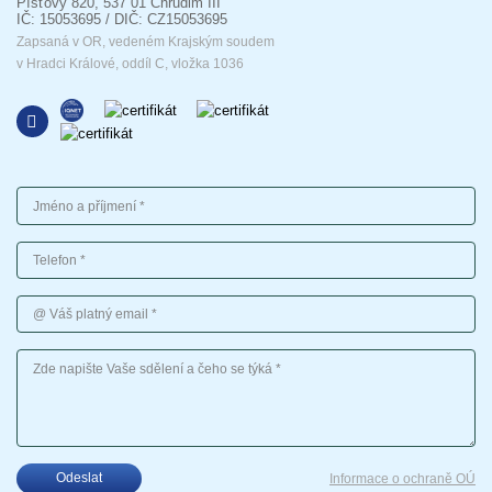
Píšťovy 820, 537 01 Chrudim III
IČ: 15053695 / DIČ: CZ15053695
Zapsaná v OR, vedeném Krajským soudem
v Hradci Králové, oddíl C, vložka 1036
Jméno a příjmení
Telefon
Váš platný email
Vaše sdělení
Odeslat
Informace o ochraně OÚ