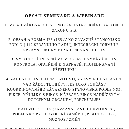
OBSAH SEMINÁŘE A WEBINÁŘE
1. VZTAH ZÁKONA O JES K NOVÉMU STAVEBNÍMU ZÁKONU A
ZÁKONU EIA
2. OBSAH A FORMA JES (JES JAKO ZÁVAZNÉ STANOVISKO
PODLE § 149 SPRÁVNÍHO ŘÁDU), INTEGRAČNÍ FORMULE,
SPRÁVNÍ ÚKONY NEZAHRNOVANÉ DO JES
3. VÝKON STÁTNÍ SPRÁVY V OBLASTI VYDÁVÁNÍ JES,
KONTROLA, OPATŘENÍ
K NÁPRAVĚ, PROJEDNÁVÁNÍ
PŘESTUPKŮ
4. ŽÁDOST O JES, JEJÍ NÁLEŽITOSTI, VÝZVY K ODSTRANĚNÍ
VAD ŽÁDOSTI, LHŮTY, JES JAKO SOUČÁST
KOORDINOVANÉHO ZÁVAZNÉHO STANOVISKA PODLE NSZ,
FIKCE, VÝJIMKY Z FIKCE, NÁPRAVA FIKCE NADŘÍZENÝM
DOTČENÝM ORGÁNEM, PŘEZKUM JES
5. NÁLEŽITOSTI JES (ZÁVAZNÁ ČÁST, ODŮVODNĚNÍ,
PODMÍNKY PRO POVOLENÍ ZÁMĚRU), PLATNOST JES,
MOŽNOST ZMĚN
6. PŘEDBĚŽNÁ KONZULTACE ŽADATELE O JES SE SPRÁVNÍMI