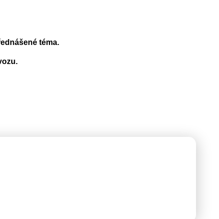
přednášené téma.
vozu.