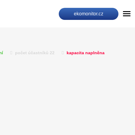
ekomonitor.cz
ní
počet účastníků 22
kapacita naplněna