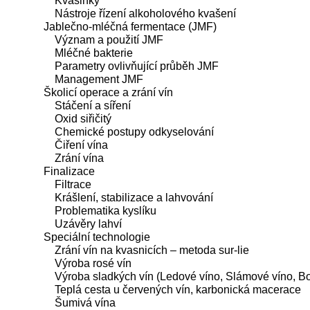
Kvasinky
Nástroje řízení alkoholového kvašení
Jablečno-mléčná fermentace (JMF)
Význam a použití JMF
Mléčné bakterie
Parametry ovlivňující průběh JMF
Management JMF
Školicí operace a zrání vín
Stáčení a síření
Oxid siřičitý
Chemické postupy odkyselování
Čiření vína
Zrání vína
Finalizace
Filtrace
Krášlení, stabilizace a lahvování
Problematika kyslíku
Uzávěry lahví
Speciální technologie
Zrání vín na kvasnicích – metoda sur-lie
Výroba rosé vín
Výroba sladkých vín (Ledové víno, Slámové víno, Bot
Teplá cesta u červených vín, karbonická macerace
Šumivá vína