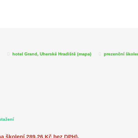
hotel Grand, Uherské Hradiště (
mapa
)
prezenční škole
stažení
a školení 289,26 Kč bez DPH)
.