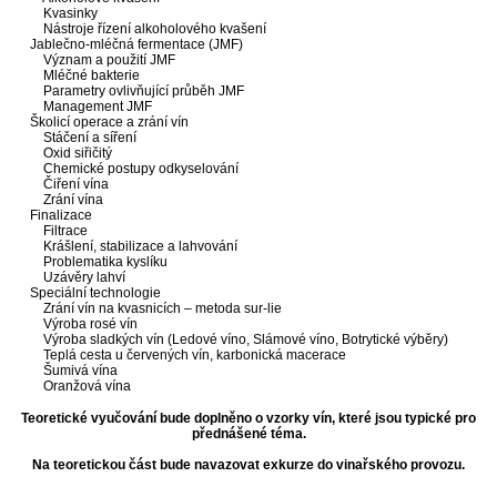
Kvasinky
Nástroje řízení alkoholového kvašení
Jablečno-mléčná fermentace (JMF)
Význam a použití JMF
Mléčné bakterie
Parametry ovlivňující průběh JMF
Management JMF
Školicí operace a zrání vín
Stáčení a síření
Oxid siřičitý
Chemické postupy odkyselování
Čiření vína
Zrání vína
Finalizace
Filtrace
Krášlení, stabilizace a lahvování
Problematika kyslíku
Uzávěry lahví
Speciální technologie
Zrání vín na kvasnicích – metoda sur-lie
Výroba rosé vín
Výroba sladkých vín (Ledové víno, Slámové víno, Botrytické výběry)
Teplá cesta u červených vín, karbonická macerace
Šumivá vína
Oranžová vína
Teoretické vyučování bude doplněno o vzorky vín, které jsou typické pro
přednášené téma.
Na teoretickou část bude navazovat exkurze do vinařského provozu.