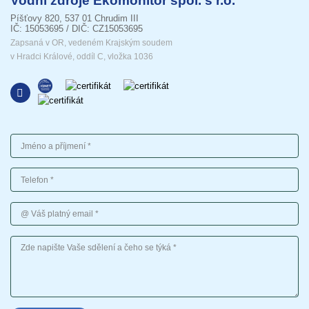
Vodní zdroje Ekomonitor spol. s r.o.
Píšťovy 820, 537 01 Chrudim III
IČ: 15053695 / DIČ: CZ15053695
Zapsaná v OR, vedeném Krajským soudem
v Hradci Králové, oddíl C, vložka 1036
Jméno a příjmení
Telefon
Váš platný email
Vaše sdělení