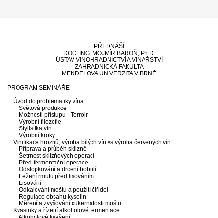
PŘEDNÁŠÍ
DOC. ING. MOJMÍR BAROŇ, Ph.D.
ÚSTAV VINOHRADNICTVÍ A VINAŘSTVÍ
ZAHRADNICKÁ FAKULTA
MENDELOVA UNIVERZITA V BRNĚ
PROGRAM SEMINÁŘE
Úvod do problematiky vína
Světová produkce
Možnosti přístupu - Terroir
Výrobní filozofie
Stylistika vín
Výrobní kroky
Vinifikace hroznů, výroba bílých vín vs výroba červených vín
Příprava a průběh sklizně
Šetrnost sklizňových operací
Před-fermentační operace
Odstopkování a drcení bobulí
Ležení rmutu před lisováním
Lisování
Odkalování moštu a použití čiřidel
Regulace obsahu kyselin
Měření a zvyšování cukernatosti moštu
Kvasinky a řízení alkoholové fermentace
Alkoholové kvašení