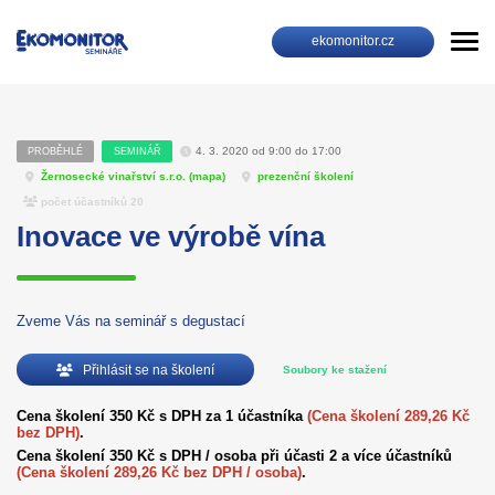
ekomonitor.cz
4. 3. 2020 od 9:00 do 17:00
PROBĚHLÉ
SEMINÁŘ
Žernosecké vinařství s.r.o. (
mapa
)
prezenční školení
počet účastníků 20
Inovace ve výrobě vína
Zveme Vás na seminář s degustací
Přihlásit se na školení
Soubory ke stažení
Cena školení 350 Kč s DPH za 1 účastníka
(Cena školení 289,26 Kč
bez DPH)
.
Cena školení 350 Kč s DPH / osoba při účasti 2 a více účastníků
(Cena školení 289,26 Kč bez DPH / osoba)
.