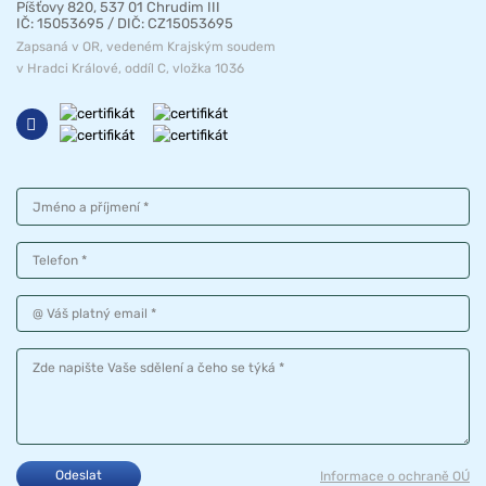
Píšťovy 820, 537 01 Chrudim III
IČ: 15053695 / DIČ: CZ15053695
Zapsaná v OR, vedeném Krajským soudem
v Hradci Králové, oddíl C, vložka 1036
Jméno a příjmení
Telefon
Váš platný email
Vaše sdělení
Odeslat
Informace o ochraně OÚ