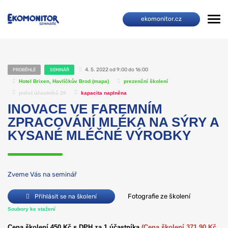
ekomonitor.cz
4. 5. 2022 od 9:00 do 16:00
PROBĚHLÉ
SEMINÁŘ
Hotel Brixen, Havlíčkův Brod (
mapa
)
prezenční školení
počet účastníků 20
kapacita naplněna
INOVACE VE FAREMNÍM
ZPRACOVÁNÍ MLÉKA NA SÝRY A
KYSANÉ MLÉČNÉ VÝROBKY
Zveme Vás na seminář
Fotografie ze školení
Přihlásit se na školení
Soubory ke stažení
Cena školení 450 Kč s DPH za 1 účastníka
(Cena školení 371,90 Kč