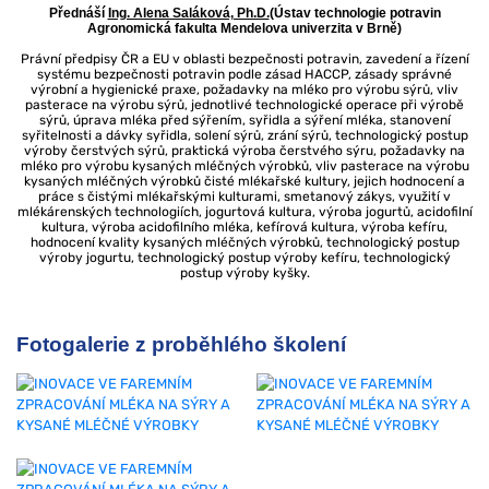
Přednáší
Ing. Alena Saláková, Ph.D.
(Ústav technologie potravin
Agronomická fakulta Mendelova univerzita v Brně)
Právní předpisy ČR a EU v oblasti bezpečnosti potravin, zavedení a řízení
systému bezpečnosti potravin podle zásad HACCP, zásady správné
výrobní a hygienické praxe, požadavky na mléko pro výrobu sýrů, vliv
pasterace na výrobu sýrů, jednotlivé technologické operace při výrobě
sýrů, úprava mléka před sýřením, syřidla a sýření mléka, stanovení
syřitelnosti a dávky syřidla, solení sýrů, zrání sýrů, technologický postup
výroby čerstvých sýrů, praktická výroba čerstvého sýru, požadavky na
mléko pro výrobu kysaných mléčných výrobků, vliv pasterace na výrobu
kysaných mléčných výrobků čisté mlékařské kultury, jejich hodnocení a
práce s čistými mlékařskými kulturami, smetanový zákys, využití v
mlékárenských technologiích, jogurtová kultura, výroba jogurtů, acidofilní
kultura, výroba acidofilního mléka, kefírová kultura, výroba kefíru,
hodnocení kvality kysaných mléčných výrobků, technologický postup
výroby jogurtu, technologický postup výroby kefíru, technologický
postup výroby kyšky.
Fotogalerie z proběhlého školení