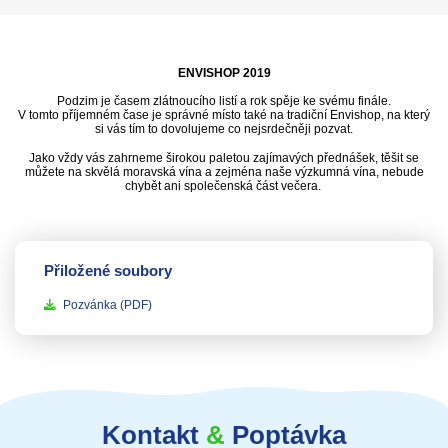
ENVISHOP 2019
Podzim je časem zlátnoucího listí a rok spěje ke svému finále.
V tomto příjemném čase je správné místo také na tradiční Envishop, na který
si vás tím to dovolujeme co nejsrdečněji pozvat.
Jako vždy vás zahrneme širokou paletou zajímavých přednášek, těšit se
můžete na skvělá moravská vína a zejména naše výzkumná vína, nebude
chybět ani společenská část večera.
Přiložené soubory
Pozvánka
(PDF)
Kontakt
&
Poptávka