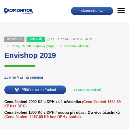
ekomonitor.cz
28. 11. 2019 od 9:00 do 16:00
PROBĚHLÉ
SEMINÁŘ
Praha, EA hotel Populus (
mapa
)
prezenční školení
Envishop 2019
Zveme Vás na seminář
Přihlásit se na školení
Soubory ke stažení
Cena školení 2000 Kč s DPH za 1 účastníka
(Cena školení 1652,89
Kč bez DPH)
.
Cena školení 1800 Kč s DPH / osoba při účasti 2 a více účastníků
(Cena školení 1487,60 Kč bez DPH / osoba)
.