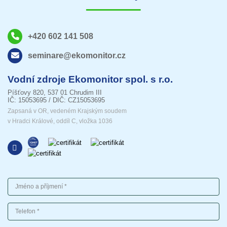
+420 602 141 508
seminare@ekomonitor.cz
Vodní zdroje Ekomonitor spol. s r.o.
Píšťovy 820, 537 01 Chrudim III
IČ: 15053695 / DIČ: CZ15053695
Zapsaná v OR, vedeném Krajským soudem
v Hradci Králové, oddíl C, vložka 1036
Jméno a příjmení
Telefon