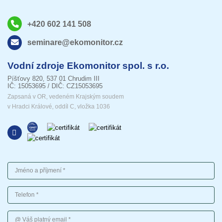
+420 602 141 508
seminare@ekomonitor.cz
Vodní zdroje Ekomonitor spol. s r.o.
Píšťovy 820, 537 01 Chrudim III
IČ: 15053695 / DIČ: CZ15053695
Zapsaná v OR, vedeném Krajským soudem
v Hradci Králové, oddíl C, vložka 1036
Jméno a příjmení
Telefon
Váš platný email