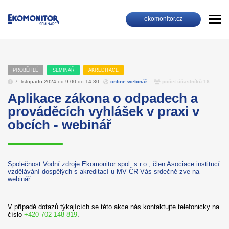
ekomonitor.cz
PROBĚHLÉ
SEMINÁŘ
AKREDITACE
7. listopadu 2024 od 9:00 do 14:30
online webinář
počet účastníků 16
Aplikace zákona o odpadech a
prováděcích vyhlášek v praxi v
obcích - webinář
Společnost Vodní zdroje Ekomonitor spol. s r.o., člen Asociace institucí
vzdělávání dospělých s akreditací u MV ČR Vás srdečně zve na
webinář
V případě dotazů týkajících se této akce nás kontaktujte telefonicky na
číslo
+420 702 148 819
.