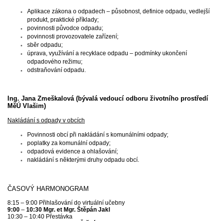
A
plikace zákona o odpadech – působnost, definice odpadu, vedlejší
produkt, praktické příklady;
povinnosti původce odpadu;
povinnosti provozovatele zařízení;
sběr odpadu;
úprava, využívání a recyklace odpadu – podmínky ukončení
odpadového režimu;
odstraňování odpadu.
Ing. Jana Zmeškalová
(bývalá vedoucí odboru životního prostředí
MěÚ Vlašim)
Nakládání s odpady v obcích
Povinnosti obcí při nakládání s komunálními odpady;
poplatky za komunální odpady;
odpadová evidence a ohlašování;
nakládání s některými druhy odpadu obcí.
ČASOVÝ HARMONOGRAM
8:15 – 9:00 Přihlašování do virtuální učebny
9:00
–
10:30 Mgr. et Mgr. Štěpán Jakl
10:30
–
10:40 Přestávka