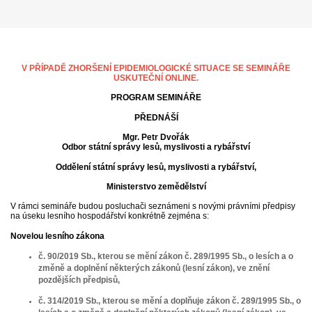
V PŘÍPADĚ ZHORŠENÍ EPIDEMIOLOGICKÉ SITUACE SE SEMINÁŘE
USKUTEČNÍ ONLINE.
PROGRAM SEMINÁŘE
PŘEDNÁŠÍ
Mgr. Petr Dvořák
Odbor státní správy lesů, myslivosti a rybářství
Oddělení státní správy lesů, myslivosti a rybářství,
Ministerstvo zemědělství
V rámci semináře budou posluchači seznámeni s novými právními předpisy
na úseku lesního hospodářství konkrétně zejména s:
Novelou lesního zákona
č. 90/2019 Sb., kterou se mění zákon č. 289/1995 Sb., o lesích a o
změně a doplnění některých zákonů (lesní zákon), ve znění
pozdějších předpisů,
č. 314/2019 Sb., kterou se mění a doplňuje zákon č. 289/1995 Sb., o