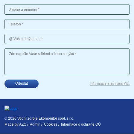
Jméno a příjmení
Telefon
Váš platný email
Vaše sdělení
Odeslat
Informace o ochraně OÚ
© 2026 Vodní zdroje Ekomonitor spol. s r.o.
Made by
AZC
/
Admin
/
Cookies
/
Informace o ochraně OÚ