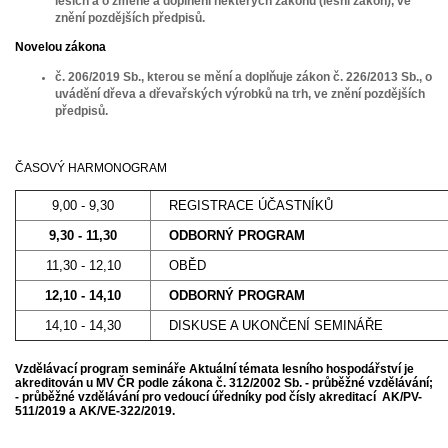
lesích
a o změně a doplnění některých zákonů (lesní zákon), ve
znění pozdějších předpisů.
Novelou zákona
č. 206/2019 Sb., kterou se mění a doplňuje zákon č. 226/2013 Sb., o
uvádění dřeva a dřevařských výrobků na trh, ve znění pozdějších
předpisů.
ČASOVÝ HARMONOGRAM
9,00 - 9,30
REGISTRACE ÚČASTNÍKŮ
9,30 - 11,30
ODBORNÝ PROGRAM
11,30 - 12,10
OBĚD
12,10 - 14,10
ODBORNÝ PROGRAM
14,10 - 14,30
DISKUSE A UKONČENÍ SEMINÁŘE
Vzdělávací program semináře Aktuální témata lesního hospodářství je
akreditován u MV ČR podle zákona č. 312/2002 Sb. - průběžné vzdělávání;
- průběžné vzdělávání pro vedoucí úředníky pod čísly akreditací AK/PV-
511/2019 a AK/VE-322/2019.