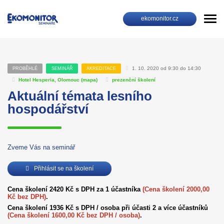
ekomonitor.cz
1. 10. 2020 od 9:30 do 14:30
PROBĚHLÉ
SEMINÁŘ
AKREDITACE
Hotel Hesperia, Olomouc (
mapa
)
prezenční školení
Aktuální témata lesního
hospodářství
Zveme Vás na seminář
Přihlásit se na školení
Cena školení 2420 Kč s DPH za 1 účastníka
(Cena školení 2000,00
Kč bez DPH)
.
Cena školení 1936 Kč s DPH / osoba při účasti 2 a více účastníků
(Cena školení 1600,00 Kč bez DPH / osoba)
.