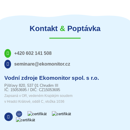
Kontakt
&
Poptávka
+420 602 141 508
seminare@ekomonitor.cz
Vodní zdroje Ekomonitor spol. s r.o.
Píšťovy 820, 537 01 Chrudim III
IČ: 15053695 / DIČ: CZ15053695
Zapsaná v OR, vedeném Krajským soudem
v Hradci Králové, oddíl C, vložka 1036