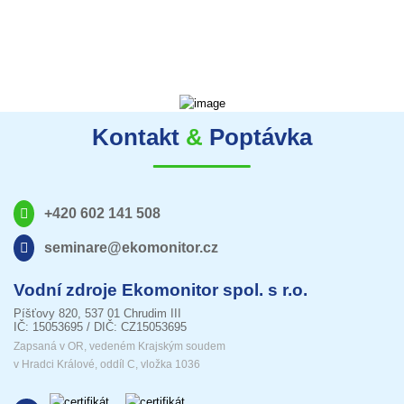
Kontakt
&
Poptávka
+420 602 141 508
seminare@ekomonitor.cz
Vodní zdroje Ekomonitor spol. s r.o.
Píšťovy 820, 537 01 Chrudim III
IČ: 15053695 / DIČ: CZ15053695
Zapsaná v OR, vedeném Krajským soudem
v Hradci Králové, oddíl C, vložka 1036