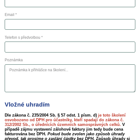
Email *
Telefon s předvolbou *
Poznámka
Vložné uhradím
Dle zákona č. 235/2004 Sb. § 57 odst. 1 písm. d)
je toto školení
osvobozeno od DPH pro účastníky, kteří spadají do zákona č.
312/2002 Sb., o úřednících územních samosprávných celků.
V
případě zájmu vystavení zálohové faktury jim tedy bude cena
fakturována bez DPH.
Pokud bude zvolen jako způsob úhrady
převod, tak prosíme o zaslání částky bez DPH.
Způsob úhrady si