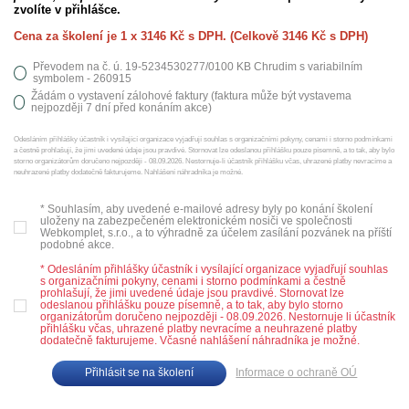
zvolíte v přihlášce.
Cena za školení je 1 x 3146 Kč s DPH. (Celkově 3146 Kč s DPH)
Převodem na č. ú. 19-5234530277/0100 KB Chrudim s variabilním
symbolem - 260915
Žádám o vystavení zálohové faktury (faktura může být vystavema
nejpozději 7 dní před konáním akce)
Odesláním přihlášky účastník i vysílající organizace vyjadřují souhlas s organizačními pokyny, cenami i storno podmínkami
a čestně prohlašují, že jimi uvedené údaje jsou pravdivé. Stornovat lze odeslanou přihlášku pouze písemně, a to tak, aby bylo
storno organizátorům doručeno nejpozději - 08.09.2026. Nestornuje‑li účastník přihlášku včas, uhrazené platby nevracíme a
neuhrazené platby dodatečně fakturujeme. Nahlášení náhradníka je možné.
* Souhlasím, aby uvedené e-mailové adresy byly po konání školení
uloženy na zabezpečeném elektronickém nosiči ve společnosti
Webkomplet, s.r.o., a to výhradně za účelem zasílání pozvánek na příští
podobné akce.
* Odesláním přihlášky účastník i vysílající organizace vyjadřují souhlas
s organizačními pokyny, cenami i storno podmínkami a čestně
prohlašují, že jimi uvedené údaje jsou pravdivé. Stornovat lze
odeslanou přihlášku pouze písemně, a to tak, aby bylo storno
organizátorům doručeno nejpozději - 08.09.2026. Nestornuje li účastník
přihlášku včas, uhrazené platby nevracíme a neuhrazené platby
dodatečně fakturujeme. Včasné nahlášení náhradníka je možné.
Informace o ochraně OÚ
Přihlásit se na školení