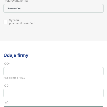
Preferovaná forma
Vyžaduji
potvrzení/osvědčení
Údaje firmy
IČO *
Načíst data z ARES
IČD
DIČ