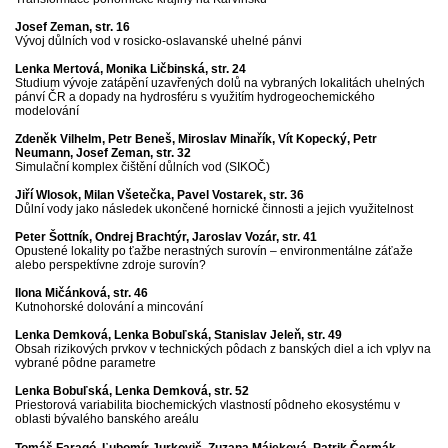
Josef Zeman, str. 16
Vývoj důlních vod v rosicko-oslavanské uhelné pánvi
Lenka Mertová, Monika Ličbinská, str. 24
Studium vývoje zatápění uzavřených dolů na vybraných lokalitách uhelných
pánví ČR a dopady na hydrosféru s využitím hydrogeochemického
modelování
Zdeněk Vilhelm, Petr Beneš, Miroslav Minařík, Vít Kopecký, Petr
Neumann, Josef Zeman, str. 32
Simulační komplex čištění důlních vod (SIKOČ)
Jiří Wlosok, Milan Všetečka, Pavel Vostarek, str. 36
Důlní vody jako následek ukončené hornické činnosti a jejich využitelnost
Peter Šottník, Ondrej Brachtýr, Jaroslav Vozár, str. 41
Opustené lokality po ťažbe nerastných surovín – environmentálne záťaže
alebo perspektívne zdroje surovín?
Ilona Mičánková, str. 46
Kutnohorské dolování a mincování
Lenka Demková, Lenka Bobuľská, Stanislav Jeleň, str. 49
Obsah rizikových prvkov v technických pôdach z banských diel a ich vplyv na
vybrané pôdne parametre
Lenka Bobuľská, Lenka Demková, str. 52
Priestorová variabilita biochemických vlastností pôdneho ekosystému v
oblasti bývalého banského areálu
Tomáš Faragó, Ľubomír Jurkovič, Zuzana Májeková, Patrik Čermák,