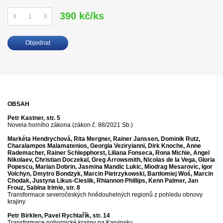
390 kč/ks
Počet
Objednat
OBSAH
Petr Kastner, str. 5
Novela horního zákona (zákon č. 88/2021 Sb.)
Markéta Hendrychová, Rita Mergner, Rainer Janssen, Dominik Rutz,
Charalampos Malamatenios, Georgia Veziryianni, Dirk Knoche, Anne
Rademacher, Rainer Schlepphorst, Liliana Fonseca, Rona Michie, Angel
Nikolaev, Christian Doczekal, Greg Arrowsmith, Nicolas de la Vega, Gloria
Popescu, Marian Dobrin, Jasmina Mandic Lukic, Miodrag Mesarovic, Igor
Volchyn, Dmytro Bondzyk, Marcin Pietrzykowski, Bartłomiej Woś, Marcin
Chodak, Justyna Likus-Cieslik, Rhiannon Phillips, Kenn Palmer, Jan
Frouz, Sabina Irimie, str. 8
Transformace severočeských hnědouhelných regionů z pohledu obnovy
krajiny
Petr Birklen, Pavel Rychtařík, str. 14
Transformace pohornické krajiny na Karvinsku