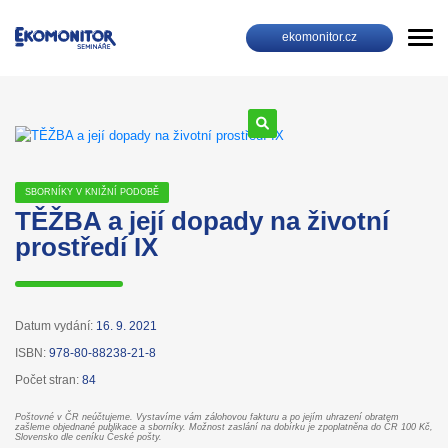
ekomonitor.cz
SBORNÍKY V KNIŽNÍ PODOBĚ
TĚŽBA a její dopady na životní
prostředí IX
Datum vydání:
16. 9. 2021
ISBN:
978-80-88238-21-8
Počet stran:
84
Poštovné v ČR neúčtujeme. Vystavíme vám zálohovou fakturu a po jejím uhrazení obratem
zašleme objednané publikace a sborníky. Možnost zaslání na dobírku je zpoplatněna do ČR 100 Kč,
Slovensko dle ceníku České pošty.