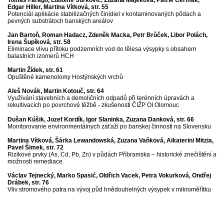
Edgar Hiller, Martina Vítková, str. 55
Potenciál aplikácie stabilizačných činidiel v kontaminovaných pôdach a
pevných substrátoch banských areálov
Jan Bartoň, Roman Hadacz, Zdeněk Macka, Petr Brůček, Libor Polách,
Irena Šupíková, str. 58
Eliminace vlivu přítoku podzemních vod do tělesa výsypky s obsahem
balastních izomerů HCH
Martin Žídek, str. 61
Opuštěné kamenolomy Hostýnských vrchů
Aleš Novák, Martin Kotouč, str. 64
Využívání stavebních a demoličních odpadů při terénních úpravách a
rekultivacích po povrchové těžbě - zkušenosti ČIŽP OI Olomouc
Dušan Kúšik, Jozef Kordík, Igor Slaninka, Zuzana Danková, str. 66
Monitorovanie environmentálnych záťaží po banskej činnosti na Slovensku
Martina Vítková, Šárka Lewandowská, Zuzana Vaňková, Aikaterini Mitzia,
Pavel Šimek, str. 72
Rizikové prvky (As, Cd, Pb, Zn) v půdách Příbramska – historické znečištění a
možnosti remediace
Václav Tejnecký, Marko Spasić, Oldřich Vacek, Petra Vokurková, Ondřej
Drábek, str. 76
Vliv stromového patra na vývoj půd hnědouhelných výsypek v mikroměřítku