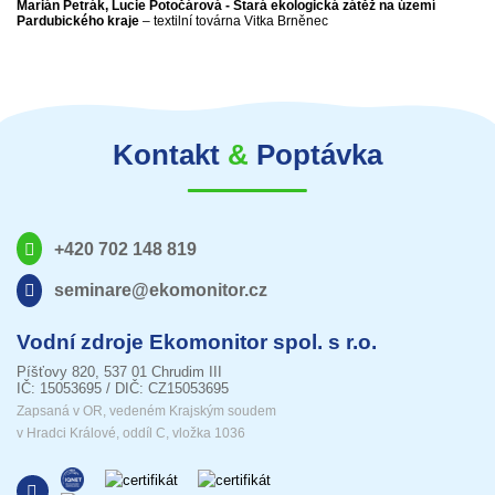
Marián Petrák, Lucie Potočárová -
Stará ekologická zátěž na území
Pardubického kraje
– textilní továrna Vitka Brněnec
Kontakt
&
Poptávka
+420 702 148 819
seminare@ekomonitor.cz
Vodní zdroje Ekomonitor spol. s r.o.
Píšťovy 820, 537 01 Chrudim III
IČ: 15053695 / DIČ: CZ15053695
Zapsaná v OR, vedeném Krajským soudem
v Hradci Králové, oddíl C, vložka 1036