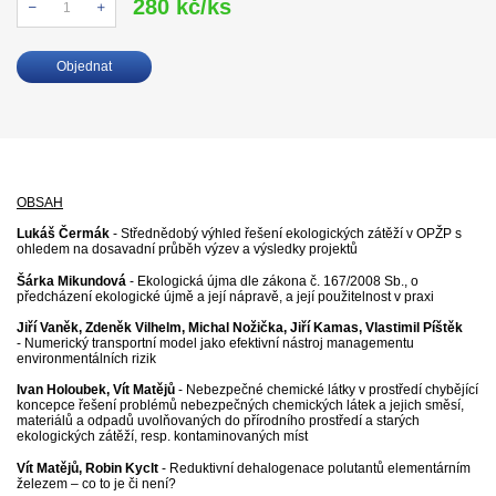
280 kč/ks
Počet
Objednat
OBSAH
Lukáš Čermák
- Střednědobý výhled řešení ekologických zátěží v OPŽP s
ohledem na dosavadní průběh výzev a výsledky projektů
Šárka Mikundová
- Ekologická újma dle zákona č. 167/2008 Sb., o
předcházení ekologické újmě a její nápravě, a její použitelnost v praxi
J
iří Vaněk, Zdeněk Vilhelm, Michal Nožička, Jiří Kamas, Vlastimil Píštěk
- Numerický transportní model jako efektivní nástroj managementu
environmentálních rizik
Ivan Holoubek, Vít Matějů
- Nebezpečné chemické látky v prostředí chybějící
koncepce řešení problémů nebezpečných chemických látek a jejich směsí,
materiálů a odpadů uvolňovaných do přírodního prostředí a starých
ekologických zátěží, resp. kontaminovaných míst
Vít Matějů, Robin Kyclt
- Reduktivní dehalogenace polutantů elementárním
železem – co to je či není?