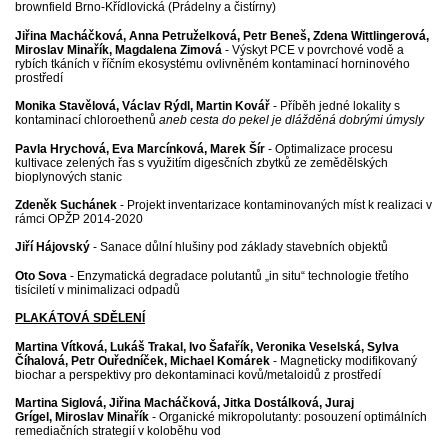
brownfield Brno-Křídlovická (Prádelny a čistírny)
Jiřina Macháčková, Anna Petruželková, Petr Beneš, Zdena Wittlingerová,
Miroslav Minařík, Magdalena Zimová
- Výskyt PCE v povrchové vodě a
rybích tkáních v říčním ekosystému ovlivněném kontaminací horninového
prostředí
Monika Stavělová, Václav Rýdl, Martin Kovář
- Příběh jedné lokality s
kontaminací chloroethenů
aneb cesta do pekel je dlážděná dobrými úmysly
Pavla Hrychová, Eva Marcínková, Marek Šír
- Optimalizace procesu
kultivace zelených řas s využitím digesčních zbytků ze zemědělských
bioplynových stanic
Z
deněk Suchánek
- Projekt inventarizace kontaminovaných míst k realizaci v
rámci OPŽP 2014-2020
Jiří Hájovský
- Sanace důlní hlušiny pod základy stavebních objektů
Oto Sova
- Enzymatická degradace polutantů „in situ“ technologie třetího
tisíciletí v minimalizaci odpadů
PLAKÁTOVÁ SDĚLENÍ
Martina Vítková, Lukáš Trakal, Ivo Šafařík, Veronika Veselská, Sylva
Číhalová, Petr Ouředníček, Michael Komárek
- Magneticky modifikovaný
biochar a perspektivy pro dekontaminaci kovů/metaloidů z prostředí
Martina Siglová, Jiřina Macháčková, Jitka Dostálková, Juraj
Grígel, Miroslav Minařík
- Organické mikropolutanty: posouzení optimálních
remediačních strategií v koloběhu vod