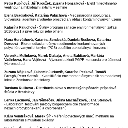
Petra Kubínová, Jiří Kroužek, Zuzana Honzajková
- Efekt mikrovlnného
ventingu na mikrobiální aktivitu v zemině
Elena Bradiaková, Katarína Paluchová
- Medzinárodná spolupráca
Slovenskej agentúry životného prostredia v oblasti kontaminovaných území
Katarína Paluchová
- Štátny program sanácie environmentálnych záťaží
2016-2021 a prvé roky pri jeho plnení
Hana Horváthová, Katarína Sendecká, Daniela Bošková, Katarína
Dercová
- Bioremediácia riečnych sedimentov kontaminovaných
polychlórovanými bifenylmi (PCB) použitím bakteriálnych konzorcií
Veronika Molinková, Marek Dlabaja, Aneta Babičová, Markéta
Vašinková,
Hana Vojtková
- Význam bakterií PGPR-konsorcia pro účinnost
fytoremediací
Zuzana Májeková,
Ľubomír Jurkovič, Katarína Peťková, Tomáš
Faragó,
Peter Šottník
- Kvantifikácia environmentálnych rizík na modelovej
lokalite Zemianske Kostoľany
Tatsiana Kulikova -
Distribúcia olova v mestských pôdach: prípadová
štúdia z Bratislavy
Lenka Lacinová, Jan Němeček, Jiřina Macháčková, Jana Steinová
- Laboratorní testování metody biogeochemické transformace
hexachlorocyklohexanů a chlorbenzenů
Klára Vondráková, Marek Šír
- Měření povrchových úniků methanu na
laboratorním simulátoru skládky