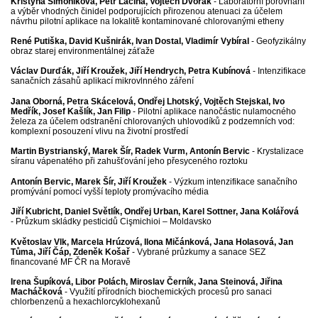
Kristýna Šimoníková, Petr Lacina, Vojtěch Dvořák
- Laboratorní porovnání
a výběr vhodných činidel podporujících přirozenou atenuaci za účelem
návrhu pilotní aplikace na lokalitě kontaminované chlorovanými etheny
René Putiška, David Kušnirák, Ivan Dostal, Vladimír Vybíral
- Geofyzikálny
obraz starej environmentálnej záťaže
Václav Durďák, Jiří Kroužek, Jiří Hendrych, Petra Kubínová
- Intenzifikace
sanačních zásahů aplikací mikrovlnného záření
Jana Oborná, Petra Skácelová, Ondřej Lhotský, Vojtěch Stejskal, Ivo
Medřík,
Josef Kašlík, Jan Filip
- Pilotní aplikace nanočástic nulamocného
železa za účelem odstranění chlorovaných uhlovodíků z podzemních vod:
komplexní posouzení vlivu na životní prostředí
Martin Bystrianský, Marek Šír, Radek Vurm, Antonín Bervic
- Krystalizace
síranu vápenatého při zahušťování jeho přesyceného roztoku
Antonín Bervic, Marek Šír, Jiří Kroužek
- Výzkum intenzifikace sanačního
promývání pomocí vyšší teploty promývacího média
Jiří Kubricht, Daniel Světlík, Ondřej Urban, Karel Sottner, Jana Kolářová
- Průzkum skládky pesticidů Cişmichioi
– Moldavsko
Květoslav Vlk, Marcela Hrúzová, Ilona Mičánková, Jana Holasová, Jan
Tůma,
Jiří Čáp, Zdeněk Košař
- Vybrané průzkumy a sanace SEZ
financované MF ČR na Moravě
Irena Šupíková, Libor Polách, Miroslav Černík, Jana Steinová, Jiřina
Macháčková
- Využití přírodních biochemických procesů pro sanaci
chlorbenzenů a hexachlorcyklohexanů