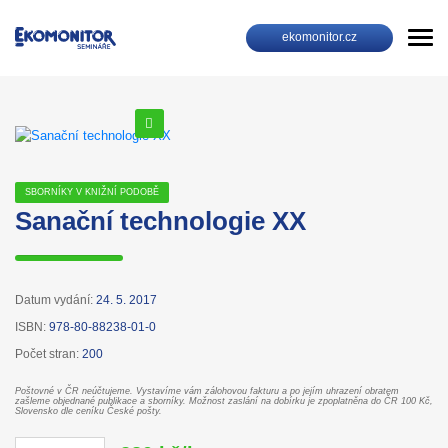
ekomonitor.cz
SBORNÍKY V KNIŽNÍ PODOBĚ
Sanační technologie XX
Datum vydání:
24. 5. 2017
ISBN:
978-80-88238-01-0
Počet stran:
200
Poštovné v ČR neúčtujeme. Vystavíme vám zálohovou fakturu a po jejím uhrazení obratem
zašleme objednané publikace a sborníky. Možnost zaslání na dobírku je zpoplatněna do ČR 100 Kč,
Slovensko dle ceníku České pošty.