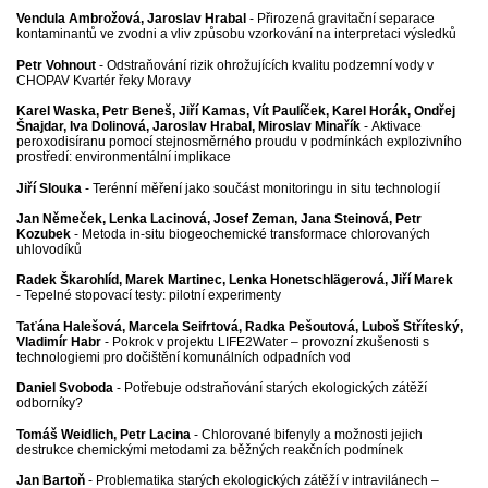
Vendula Ambrožová, Jaroslav Hrabal
- Přirozená gravitační separace
kontaminantů ve zvodni a vliv způsobu vzorkování na interpretaci výsledků
Petr Vohnout
- Odstraňování rizik ohrožujících kvalitu podzemní vody v
CHOPAV Kvartér řeky Moravy
Karel Waska, Petr Beneš, Jiří Kamas, Vít Paulíček, Karel Horák, Ondřej
Šnajdar, Iva Dolinová, Jaroslav Hrabal, Miroslav Minařík
- Aktivace
peroxodisíranu pomocí stejnosměrného proudu v podmínkách explozivního
prostředí: environmentální implikace
Jiří Slouka
- Terénní měření jako součást monitoringu in situ technologií
Jan Němeček, Lenka Lacinová, Josef Zeman, Jana Steinová, Petr
Kozubek
- Metoda in-situ biogeochemické transformace chlorovaných
uhlovodíků
Radek Škarohlíd, Marek Martinec, Lenka Honetschlägerová, Jiří Marek
- Tepelné stopovací testy: pilotní experimenty
Taťána Halešová, Marcela Seifrtová, Radka Pešoutová, Luboš Stříteský,
Vladimír Habr
- Pokrok v projektu LIFE2Water – provozní zkušenosti s
technologiemi pro dočištění komunálních odpadních vod
Daniel Svoboda
- Potřebuje odstraňování starých ekologických zátěží
odborníky?
Tomáš Weidlich, Petr Lacina
- Chlorované bifenyly a možnosti jejich
destrukce chemickými metodami za běžných reakčních podmínek
Jan Bartoň
- Problematika starých ekologických zátěží v intravilánech –